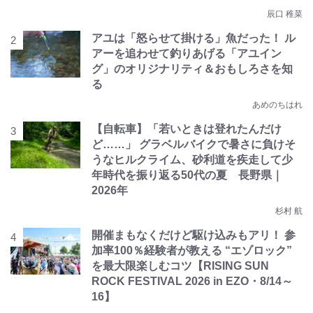
辰口 稚菜
アユは「怒らせて掛ける」魚だった！ ル
アーを追わせて釣りあげる「アユイン
グ」のオリジナリティ＆おもしろさを知
る
あめのちはれ
【自転車】「若いときは登れたんだけ
ど……」 グラベルバイクで暑さに負けそ
うなヒルクライム、砂利道を疾走して少
年時代を振り返る50代の夏 長野県｜
2026年
杉村 航
開催まもなくだけど駆け込みもアリ！ 参
加率100％経験者が教える “エゾロック”
を最大限楽しむコツ【RISING SUN
ROCK FESTIVAL 2026 in EZO・8/14～
16】