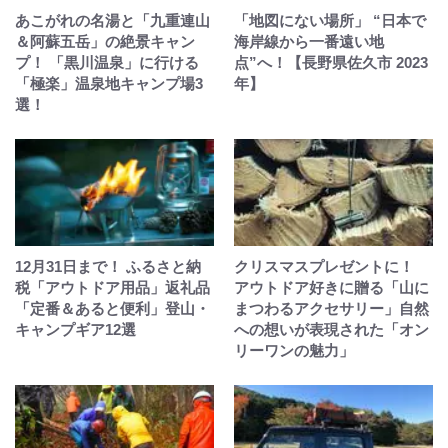
あこがれの名湯と「九重連山
「地図にない場所」 “日本で
＆阿蘇五岳」の絶景キャン
海岸線から一番遠い地
プ！ 「黒川温泉」に行ける
点”へ！【長野県佐久市 2023
「極楽」温泉地キャンプ場3
年】
選！
12月31日まで！ ふるさと納
クリスマスプレゼントに！
税「アウトドア用品」返礼品
アウトドア好きに贈る「山に
「定番＆あると便利」登山・
まつわるアクセサリー」自然
キャンプギア12選
への想いが表現された「オン
リーワンの魅力」