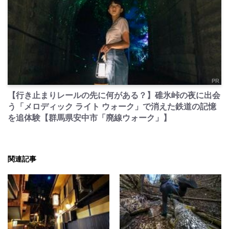
PR
【行き止まりレールの先に何がある？】碓氷峠の夜に出会
う「メロディック ライト ウォーク」で消えた鉄道の記憶
を追体験【群馬県安中市「廃線ウォーク」】
関連記事