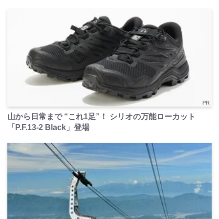
PR
山から日常まで “これ1足”！ シリオの万能ローカット
「P.F.13-2 Black」登場