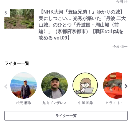
今田 壮
【NHK大河『豊臣兄弟！』ゆかりの城】
実にしつこい… 光秀が築いた「丹波 二大
山城」のひとつ「丹波国・周山城〈前
編〉」（京都府京都市）【戦国の山城を
攻める vol.09】
今泉 慎一
ライター一覧
松元 麻希
丸山ゴンザレス
中屋 風希
ヒラノ トモミ
ライター一覧