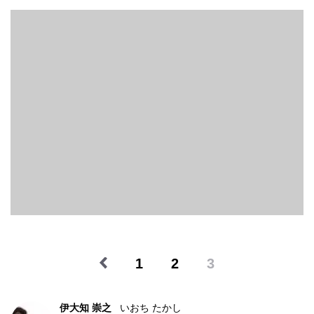
1
2
3
伊大知 崇之
いおち たかし