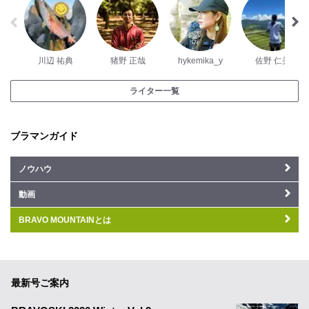
川辺 祐典
猪野 正哉
hykemika_y
佐野 仁美
ライター一覧
ブラマンガイド
ノウハウ
動画
BRAVO MOUNTAINとは
最新号ご案内