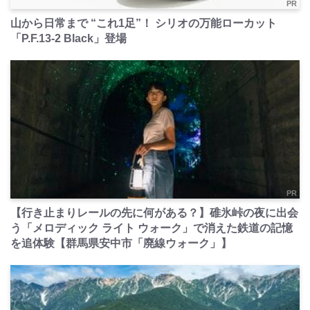
PR
山から日常まで “これ1足”！ シリオの万能ローカット
「P.F.13-2 Black」登場
PR
【行き止まりレールの先に何がある？】碓氷峠の夜に出会
う「メロディック ライト ウォーク」で消えた鉄道の記憶
を追体験【群馬県安中市「廃線ウォーク」】