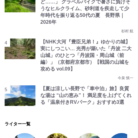
ど……」 グラベルバイクで暑さに負けそ
うなヒルクライム、砂利道を疾走して少
年時代を振り返る50代の夏 長野県｜
2026年
杉村 航
【NHK大河『豊臣兄弟！』ゆかりの城】
実にしつこい… 光秀が築いた「丹波 二大
山城」のひとつ「丹波国・周山城〈前
編〉」（京都府京都市）【戦国の山城を
攻める vol.09】
今泉 慎一
【夏は涼しい長野で「車中泊」旅】良質
な湯は “山の恵み”！ 満足度を上げてくれ
る「温泉付きRVパーク」おすすめ3選
ライター一覧