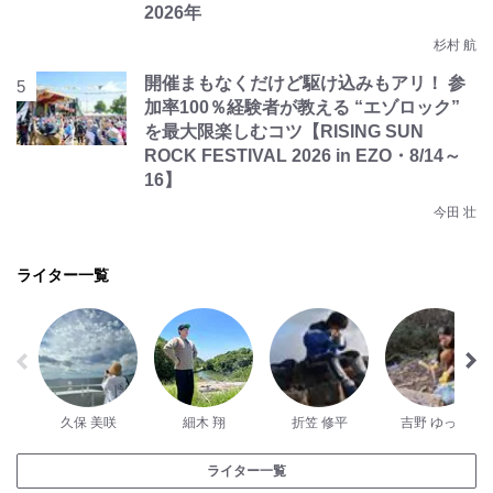
2026年
杉村 航
開催まもなくだけど駆け込みもアリ！ 参
加率100％経験者が教える “エゾロック”
を最大限楽しむコツ【RISING SUN
ROCK FESTIVAL 2026 in EZO・8/14～
16】
今田 壮
ライター一覧
久保 美咲
細木 翔
折笠 修平
吉野 ゆっこ
ライター一覧