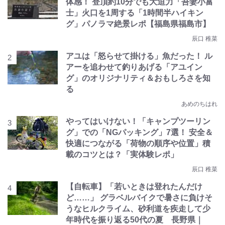
体感！ 登頂約10分でも大迫力「吾妻小富
士」火口を1周する「1時間半ハイキン
グ」パノラマ絶景レポ【福島県福島市】
辰口 稚菜
アユは「怒らせて掛ける」魚だった！ ル
アーを追わせて釣りあげる「アユイン
グ」のオリジナリティ＆おもしろさを知
る
あめのちはれ
やってはいけない！「キャンプツーリン
グ」での「NGパッキング」7選！ 安全＆
快適につながる「荷物の順序や位置」積
載のコツとは？「実体験レポ」
辰口 稚菜
【自転車】「若いときは登れたんだけ
ど……」 グラベルバイクで暑さに負けそ
うなヒルクライム、砂利道を疾走して少
年時代を振り返る50代の夏 長野県｜