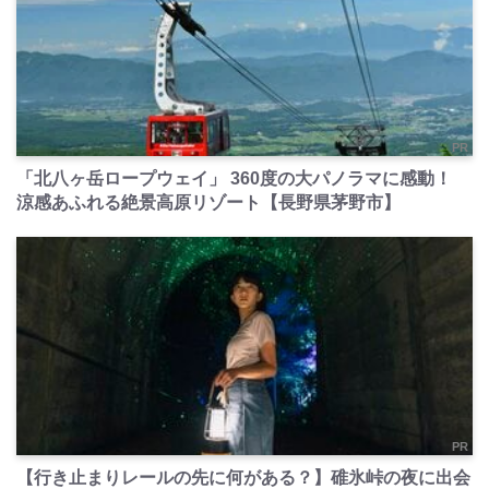
PR
「北八ヶ岳ロープウェイ」 360度の大パノラマに感動！
涼感あふれる絶景高原リゾート【長野県茅野市】
PR
【行き止まりレールの先に何がある？】碓氷峠の夜に出会