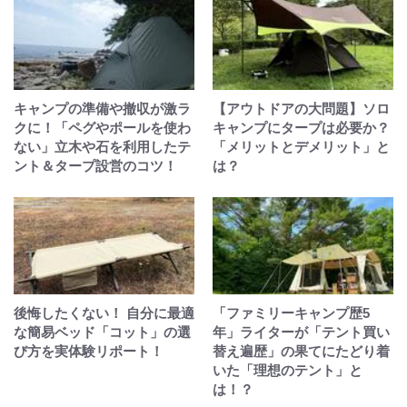
キャンプの準備や撤収が激ラ
【アウトドアの大問題】ソロ
クに！「ペグやポールを使わ
キャンプにタープは必要か？
ない」立木や石を利用したテ
「メリットとデメリット」と
ント＆タープ設営のコツ！
は？
後悔したくない！ 自分に最適
「ファミリーキャンプ歴5
な簡易ベッド「コット」の選
年」ライターが「テント買い
び方を実体験リポート！
替え遍歴」の果てにたどり着
いた「理想のテント」と
は！？