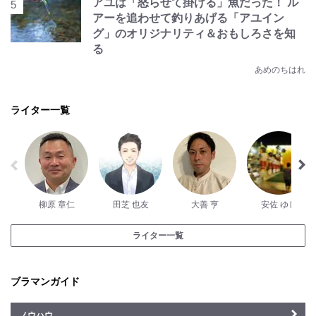
アユは「怒らせて掛ける」魚だった！ ル
アーを追わせて釣りあげる「アユイン
グ」のオリジナリティ＆おもしろさを知
る
あめのちはれ
ライター一覧
柳原 章仁
田芝 也友
大善 亨
安佐 ゆし
ライター一覧
ブラマンガイド
ノウハウ