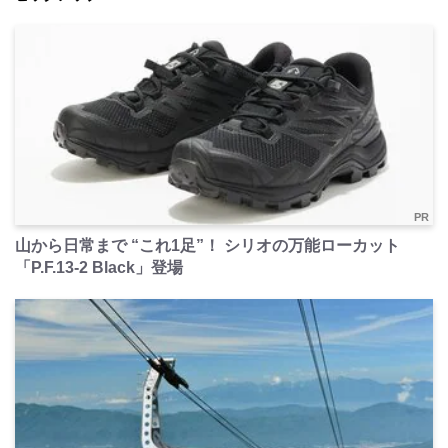
PR
山から日常まで “これ1足”！ シリオの万能ローカット
「P.F.13-2 Black」登場