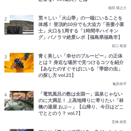
猫田 猫之介
荒々しい「火山帯」の一端にいることを
体感！ 登頂約10分でも大迫力「吾妻小富
士」火口を1周する「1時間半ハイキン
グ」パノラマ絶景レポ【福島県福島市】
辰口 稚菜
青く美しい「幸せのブルービー」の正体
とは？ 身近な場所で見つけるコツを紹介
【あなたのすぐそばにいる「季節の虫」
の探し方 vol.21】
亀田恭平
「電気風呂の数は全国一」温泉じゃない
のに大満足！ 上高地帰りに寄りたい「林
檎の湯屋 おぶ～」【山帰り、今日はどこ
でととのう？ vol.7】
芝崎 樹里