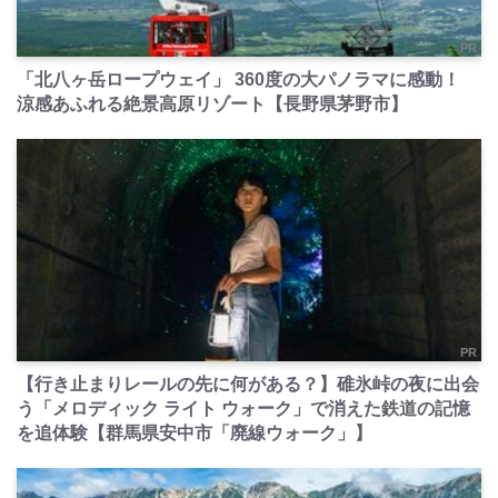
PR
「北八ヶ岳ロープウェイ」 360度の大パノラマに感動！
涼感あふれる絶景高原リゾート【長野県茅野市】
PR
【行き止まりレールの先に何がある？】碓氷峠の夜に出会
う「メロディック ライト ウォーク」で消えた鉄道の記憶
を追体験【群馬県安中市「廃線ウォーク」】