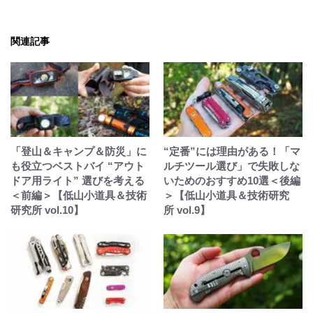
関連記事
「登山＆キャンプ＆防災」に
“定番”には理由がある！「マ
も役立つベストバイ “アウト
ルチツール選び」で失敗しな
ドア用ライト” 選びを考える
いためのおすすめ10選＜後編
＜前編＞【低山小道具＆技術
＞【低山小道具＆技術研究
研究所 vol.10】
所 vol.9】