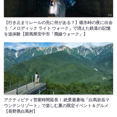
PR
【行き止まりレールの先に何がある？】碓氷峠の夜に出会
う「メロディック ライト ウォーク」で消えた鉄道の記憶
を追体験【群馬県安中市「廃線ウォーク」】
PR
アクティビティ営業時間延長！ 絶景避暑地「白馬岩岳マ
ウンテンリゾート」で楽しむ夏の限定イベント＆グルメ
【長野県白馬村】