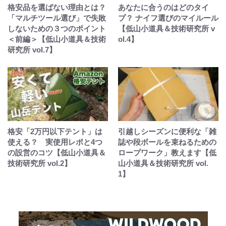
格安品を選ばない理由とは？
あなたに合うのはどのタイ
「マルチツール選び」で失敗
プ？ ナイフ選びのマイルール
しないための３つのポイント
【低山小道具＆技術研究所 v
＜前編＞【低山小道具＆技術
ol.4】
研究所 vol.7】
格安「2万円以下テント」は
引越しシーズンに便利な「雑
使える？ 実使用レポと4つ
誌や段ボールを束ねるための
の設営のコツ【低山小道具＆
ロープワーク」教えます【低
技術研究所 vol.2】
山小道具＆技術研究所 vol.
1】