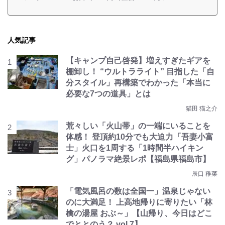
人気記事
【キャンプ自己啓発】増えすぎたギアを
棚卸し！ “ウルトラライト” 目指した「自
分スタイル」再構築でわかった「本当に
必要な7つの道具」とは
猫田 猫之介
荒々しい「火山帯」の一端にいることを
体感！ 登頂約10分でも大迫力「吾妻小富
士」火口を1周する「1時間半ハイキン
グ」パノラマ絶景レポ【福島県福島市】
辰口 稚菜
「電気風呂の数は全国一」温泉じゃない
のに大満足！ 上高地帰りに寄りたい「林
檎の湯屋 おぶ～」【山帰り、今日はどこ
でととのう？ vol.7】