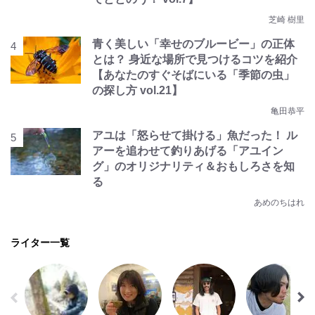
芝崎 樹里
青く美しい「幸せのブルービー」の正体
とは？ 身近な場所で見つけるコツを紹介
【あなたのすぐそばにいる「季節の虫」
の探し方 vol.21】
亀田恭平
アユは「怒らせて掛ける」魚だった！ ル
アーを追わせて釣りあげる「アユイン
グ」のオリジナリティ＆おもしろさを知
る
あめのちはれ
ライター一覧