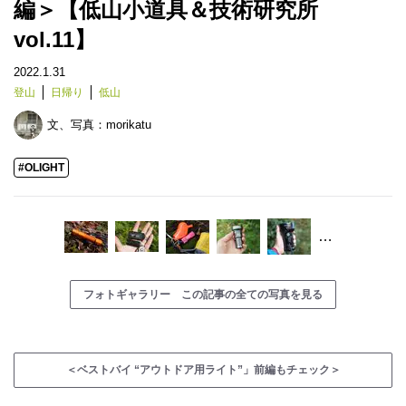
編＞【低山小道具＆技術研究所
vol.11】
2022.1.31
登山
日帰り
低山
文、写真：
morikatu
#OLIGHT
…
フォトギャラリー この記事の全ての写真を見る
＜ベストバイ “アウトドア用ライト”」前編もチェック＞