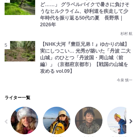
ど……」 グラベルバイクで暑さに負けそ
うなヒルクライム、砂利道を疾走して少
年時代を振り返る50代の夏 長野県｜
2026年
杉村 航
【NHK大河『豊臣兄弟！』ゆかりの城】
実にしつこい… 光秀が築いた「丹波 二大
山城」のひとつ「丹波国・周山城〈前
編〉」（京都府京都市）【戦国の山城を
攻める vol.09】
今泉 慎一
ライター一覧