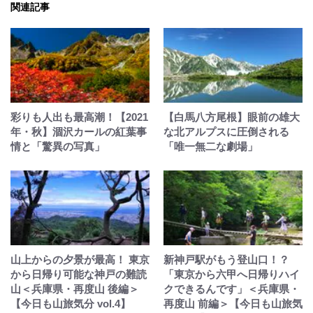
関連記事
彩りも人出も最高潮！【2021
【白馬八方尾根】眼前の雄大
年・秋】涸沢カールの紅葉事
な北アルプスに圧倒される
情と「驚異の写真」
「唯一無二な劇場」
山上からの夕景が最高！ 東京
新神戸駅がもう登山口！？
から日帰り可能な神戸の難読
「東京から六甲へ日帰りハイ
山＜兵庫県・再度山 後編＞
クできるんです」＜兵庫県・
【今日も山旅気分 vol.4】
再度山 前編＞【今日も山旅気