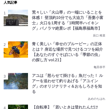
人気記事
荒々しい「火山帯」の一端にいることを
体感！ 登頂約10分でも大迫力「吾妻小富
士」火口を1周する「1時間半ハイキン
グ」パノラマ絶景レポ【福島県福島市】
辰口 稚菜
青く美しい「幸せのブルービー」の正体
とは？ 身近な場所で見つけるコツを紹介
【あなたのすぐそばにいる「季節の虫」
の探し方 vol.21】
亀田恭平
アユは「怒らせて掛ける」魚だった！ ル
アーを追わせて釣りあげる「アユイン
グ」のオリジナリティ＆おもしろさを知
る
あめのちはれ
【自転車】「若いときは登れたんだけ