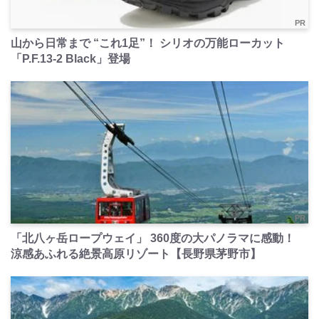
PR
山から日常まで “これ1足”！ シリオの万能ローカット
「P.F.13-2 Black」登場
PR
「北八ヶ岳ロープウェイ」 360度の大パノラマに感動！
涼感あふれる絶景高原リゾート【長野県茅野市】