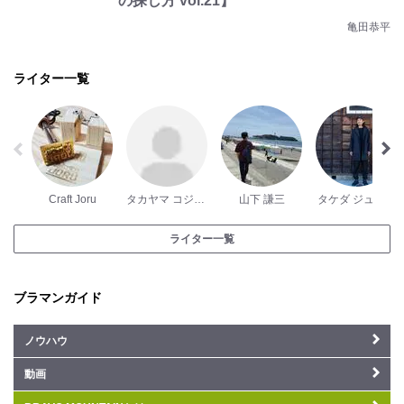
の探し方 vol.21】
亀田恭平
ライター一覧
Craft Joru
タカヤマ コジロー
山下 謙三
タケダ ジュンジ
ライター一覧
ブラマンガイド
ノウハウ
動画