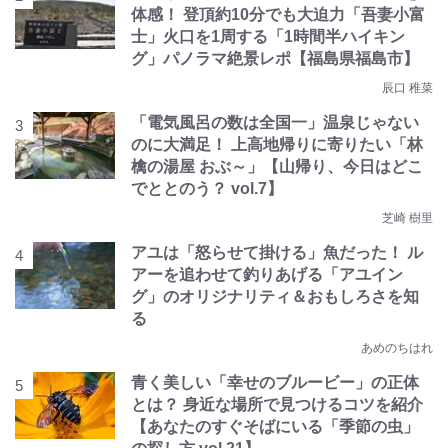
体感！ 登頂約10分でも大迫力「吾妻小富
士」火口を1周する「1時間半ハイキン
グ」パノラマ絶景レポ【福島県福島市】
辰口 稚菜
「電気風呂の数は全国一」温泉じゃない
のに大満足！ 上高地帰りに寄りたい「林
檎の湯屋 おぶ～」【山帰り、今日はどこ
でととのう？ vol.7】
芝崎 樹里
アユは「怒らせて掛ける」魚だった！ ル
アーを追わせて釣りあげる「アユイン
グ」のオリジナリティ＆おもしろさを知
る
あめのちはれ
青く美しい「幸せのブルービー」の正体
とは？ 身近な場所で見つけるコツを紹介
【あなたのすぐそばにいる「季節の虫」