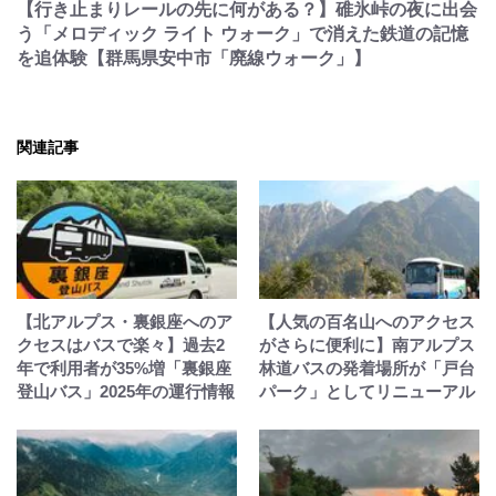
【行き止まりレールの先に何がある？】碓氷峠の夜に出会
う「メロディック ライト ウォーク」で消えた鉄道の記憶
を追体験【群馬県安中市「廃線ウォーク」】
関連記事
【北アルプス・裏銀座へのア
【人気の百名山へのアクセス
クセスはバスで楽々】過去2
がさらに便利に】南アルプス
年で利用者が35%増「裏銀座
林道バスの発着場所が「戸台
登山バス」2025年の運行情報
パーク」としてリニューアル