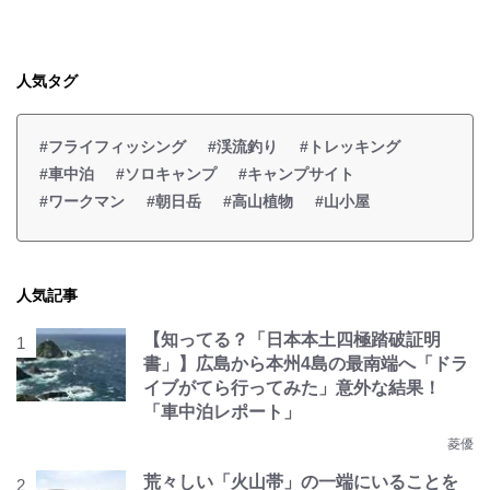
人気タグ
#フライフィッシング
#渓流釣り
#トレッキング
#車中泊
#ソロキャンプ
#キャンプサイト
#ワークマン
#朝日岳
#高山植物
#山小屋
人気記事
【知ってる？「日本本土四極踏破証明
書」】広島から本州4島の最南端へ「ドラ
イブがてら行ってみた」意外な結果！
「車中泊レポート」
菱優
荒々しい「火山帯」の一端にいることを