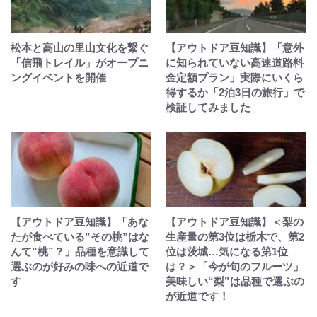
松本と高山の里山文化を繋ぐ
【アウトドア豆知識】「意外
「信飛トレイル」がオープニ
に知られていない高速道路料
ングイベントを開催
金定額プラン」実際にいくら
得するか「2泊3日の旅行」で
検証してみました
【アウトドア豆知識】「あな
【アウトドア豆知識】＜梨の
たが食べている”その桃”はな
生産量の第3位は栃木で、第2
んて”桃”？」品種を意識して
位は茨城…気になる第1位
選ぶのが好みの味への近道で
は？＞「今が旬のフルーツ」
す
美味しい“梨”は品種で選ぶの
が近道です！