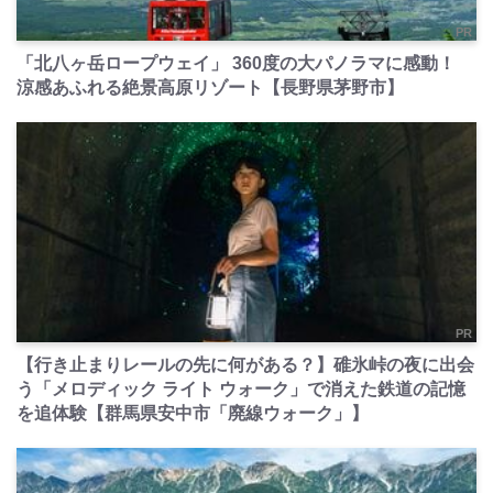
PR
「北八ヶ岳ロープウェイ」 360度の大パノラマに感動！
涼感あふれる絶景高原リゾート【長野県茅野市】
PR
【行き止まりレールの先に何がある？】碓氷峠の夜に出会
う「メロディック ライト ウォーク」で消えた鉄道の記憶
を追体験【群馬県安中市「廃線ウォーク」】