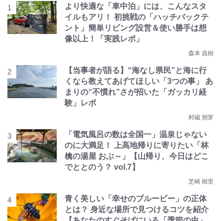
より快適な「車中泊」には、こんなスタ
イルもアリ！ 初挑戦の「ハッチバックテ
ント」簡単リビング設営＆使い勝手は想
像以上！「実践レポ」
森本 昌樹
【当事者が語る】“海なし県民”と海に行
くなら教えてあげてほしい「3つの事」 あ
まりの“不慣れ”さが招いた「ガッカリ経
験」レポ
村磁 朔芽
「電気風呂の数は全国一」温泉じゃない
のに大満足！ 上高地帰りに寄りたい「林
檎の湯屋 おぶ～」【山帰り、今日はどこ
でととのう？ vol.7】
芝崎 樹里
青く美しい「幸せのブルービー」の正体
とは？ 身近な場所で見つけるコツを紹介
【あなたのすぐそばにいる「季節の虫」