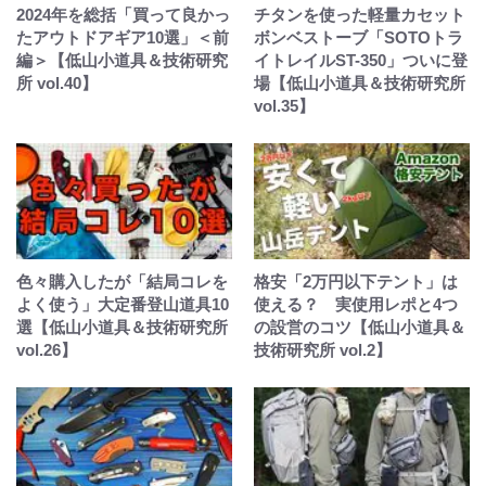
2024年を総括「買って良かっ
チタンを使った軽量カセット
たアウトドアギア10選」＜前
ボンベストーブ「SOTOトラ
編＞【低山小道具＆技術研究
イトレイルST-350」ついに登
所 vol.40】
場【低山小道具＆技術研究所
vol.35】
色々購入したが「結局コレを
格安「2万円以下テント」は
よく使う」大定番登山道具10
使える？ 実使用レポと4つ
選【低山小道具＆技術研究所
の設営のコツ【低山小道具＆
vol.26】
技術研究所 vol.2】