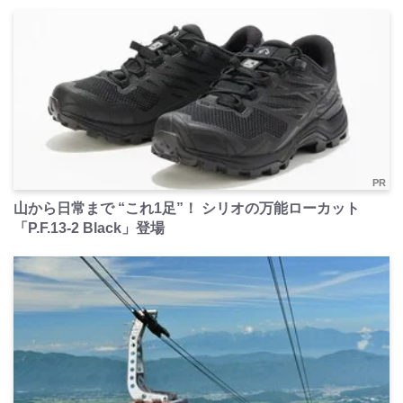
PR
山から日常まで “これ1足”！ シリオの万能ローカット
「P.F.13-2 Black」登場