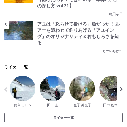
の探し方 vol.21】
亀田恭平
アユは「怒らせて掛ける」魚だった！ ル
アーを追わせて釣りあげる「アユイン
グ」のオリジナリティ＆おもしろさを知
る
あめのちはれ
ライター一覧
穂高 カレン
田口 空
金子 美也子
田中 あずみ
ライター一覧