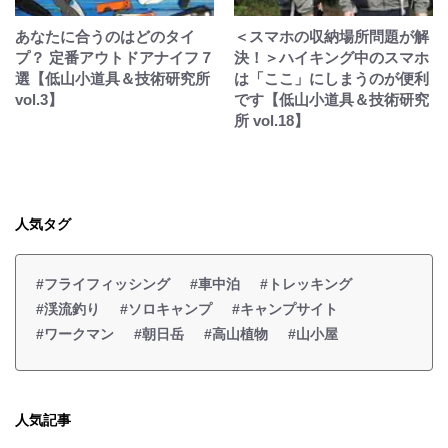
あなたに合うのはどのタイ
＜スマホの収納場所問題が解
プ？ 定番アウトドアナイフ７
決！＞ハイキング中のスマホ
選【低山小道具＆技術研究所
は「ここ」にしまうのが便利
vol.3】
です【低山小道具＆技術研究
所 vol.18】
人気タグ
#フライフィッシング
#車中泊
#トレッキング
#渓流釣り
#ソロキャンプ
#キャンプサイト
#ワークマン
#朝日岳
#高山植物
#山小屋
人気記事