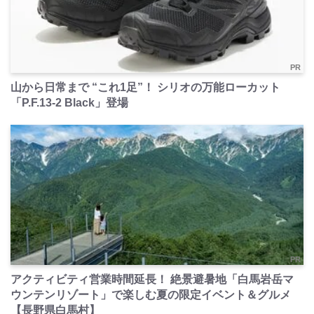
PR
山から日常まで “これ1足”！ シリオの万能ローカット
「P.F.13-2 Black」登場
PR
アクティビティ営業時間延長！ 絶景避暑地「白馬岩岳マ
ウンテンリゾート」で楽しむ夏の限定イベント＆グルメ
【長野県白馬村】