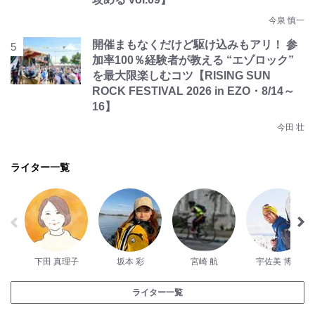
今泉 慎一
開催まもなくだけど駆け込みもアリ！ 参
加率100％経験者が教える “エゾロック”
を最大限楽しむコツ【RISING SUN
ROCK FESTIVAL 2026 in EZO・8/14～
16】
今田 壮
ライター一覧
下田 真理子
坂本 彩
宮崎 航
宇佐美 博之
ライター一覧