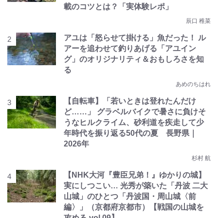
載のコツとは？「実体験レポ」
辰口 稚菜
アユは「怒らせて掛ける」魚だった！ ル
アーを追わせて釣りあげる「アユイン
グ」のオリジナリティ＆おもしろさを知
る
あめのちはれ
【自転車】「若いときは登れたんだけ
ど……」 グラベルバイクで暑さに負けそ
うなヒルクライム、砂利道を疾走して少
年時代を振り返る50代の夏 長野県｜
2026年
杉村 航
【NHK大河『豊臣兄弟！』ゆかりの城】
実にしつこい… 光秀が築いた「丹波 二大
山城」のひとつ「丹波国・周山城〈前
編〉」（京都府京都市）【戦国の山城を
攻める vol.09】