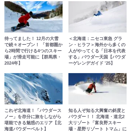
待ってました！ 12月の大雪
＜北海道：ニセコ東急 グラ
で続々オープン！ 「首都圏か
ン・ヒラフ＞海外から多くの
ら2時間で行ける4つのスキー
人がやってくる「日本を代表
場」が滑走可能に【群馬県・
する」パウダー天国【パウダ
2024年】
ーゲレンデガイド '25】
これぞ北海道！「パウダース
知る人ぞ知る大興奮の斜度と
ノー」を存分に旅をしながら
パウダー！！ 北海道・道北2
堪能できる魅惑のエリア【北
大リゾート「富良野スキー
海道パウダーベルト】
場・星野リゾート トマム」に