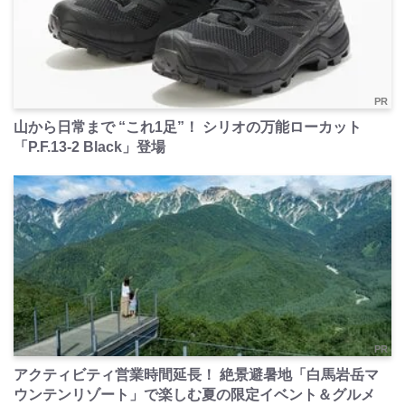
PR
山から日常まで “これ1足”！ シリオの万能ローカット
「P.F.13-2 Black」登場
PR
アクティビティ営業時間延長！ 絶景避暑地「白馬岩岳マ
ウンテンリゾート」で楽しむ夏の限定イベント＆グルメ