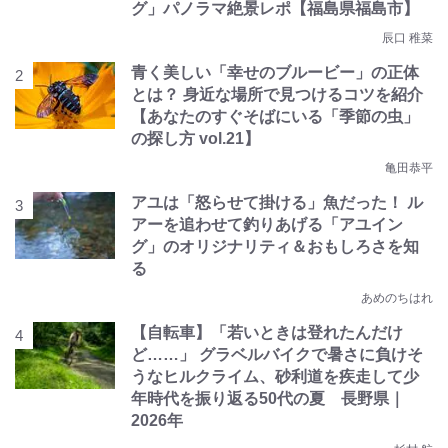
グ」パノラマ絶景レポ【福島県福島市】
辰口 稚菜
青く美しい「幸せのブルービー」の正体
とは？ 身近な場所で見つけるコツを紹介
【あなたのすぐそばにいる「季節の虫」
の探し方 vol.21】
亀田恭平
アユは「怒らせて掛ける」魚だった！ ル
アーを追わせて釣りあげる「アユイン
グ」のオリジナリティ＆おもしろさを知
る
あめのちはれ
【自転車】「若いときは登れたんだけ
ど……」 グラベルバイクで暑さに負けそ
うなヒルクライム、砂利道を疾走して少
年時代を振り返る50代の夏 長野県｜
2026年