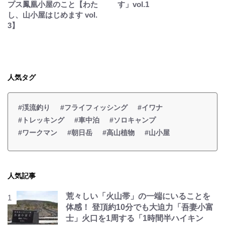
プス鳳凰小屋のこと【わた
す」vol.1
し、山小屋はじめます vol.
3】
人気タグ
#渓流釣り
#フライフィッシング
#イワナ
#トレッキング
#車中泊
#ソロキャンプ
#ワークマン
#朝日岳
#高山植物
#山小屋
人気記事
荒々しい「火山帯」の一端にいることを
体感！ 登頂約10分でも大迫力「吾妻小富
士」火口を1周する「1時間半ハイキン