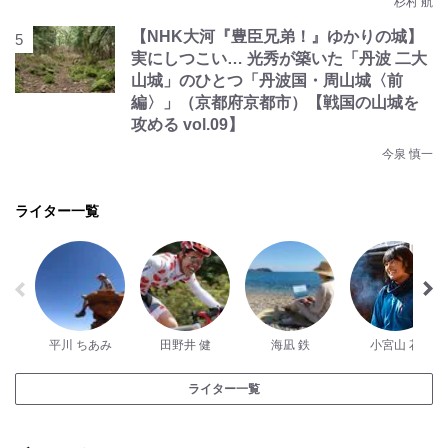
杉村 航
【NHK大河『豊臣兄弟！』ゆかりの城】
実にしつこい… 光秀が築いた「丹波 二大
山城」のひとつ「丹波国・周山城〈前
編〉」（京都府京都市）【戦国の山城を
攻める vol.09】
今泉 慎一
ライター一覧
平川 ちあみ
田野井 健
海凪 鉄
小宮山 花
ライター一覧