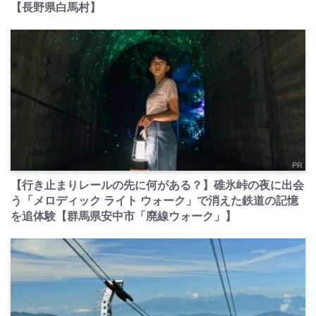
【長野県白馬村】
PR
【行き止まりレールの先に何がある？】碓氷峠の夜に出会
う「メロディック ライト ウォーク」で消えた鉄道の記憶
を追体験【群馬県安中市「廃線ウォーク」】