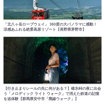
PR
「北八ヶ岳ロープウェイ」 360度の大パノラマに感動！
涼感あふれる絶景高原リゾート【長野県茅野市】
PR
【行き止まりレールの先に何がある？】碓氷峠の夜に出会
う「メロディック ライト ウォーク」で消えた鉄道の記憶
を追体験【群馬県安中市「廃線ウォーク」】