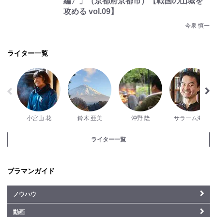
編〉」（京都府京都市）【戦国の山城を
攻める vol.09】
今泉 慎一
ライター一覧
小宮山 花
鈴木 亜美
沖野 隆
サラーム海上
ライター一覧
ブラマンガイド
ノウハウ
動画