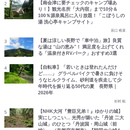
【南会津に要チェックのキャンプ場あ
り！】観光名所「大内宿」まで10分＆
100％源泉風呂に入り放題！「こぼうしの
湯 洗心亭キャンプサイト」
辰口 稚菜
【夏は涼しい長野で「車中泊」旅】良質
な湯は “山の恵み”！ 満足度を上げてくれ
る「温泉付きRVパーク」おすすめ3選
【自転車】「若いときは登れたんだけ
ど……」 グラベルバイクで暑さに負けそ
うなヒルクライム、砂利道を疾走して少
年時代を振り返る50代の夏 長野県｜
2026年
杉村 航
【NHK大河『豊臣兄弟！』ゆかりの城】
実にしつこい… 光秀が築いた「丹波 二大
山城」のひとつ「丹波国・周山城〈前