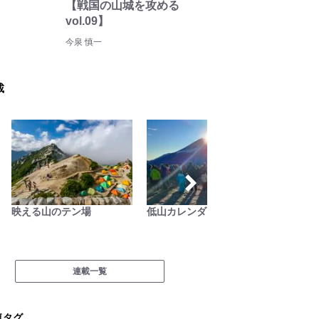
【戦国の山城を攻める
vol.09】
今泉 慎一
載
映える山のテン場
低山カレンダー
耕して
連載一覧
気タグ