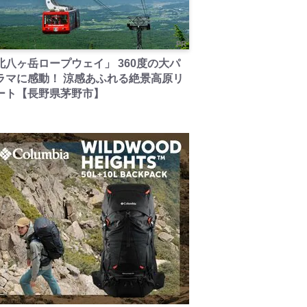
PR
北八ヶ岳ロープウェイ」 360度の大パ
ラマに感動！ 涼感あふれる絶景高原リ
ート【長野県茅野市】