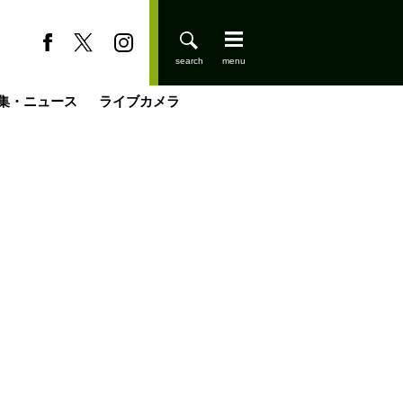
集・ニュース
ライブカメラ
缶たん”CAN”P料理
小屋を興して
国の街角で
ーのネパール移住見聞録「Like a Rolling Stone」
具＆技術研究所
きららの“おぜ沼“日記
山小屋はじめます
煎して走る男
載
スキー場
登りはじめました
山小屋