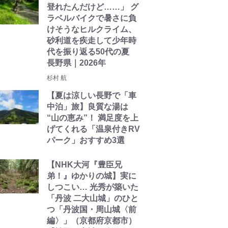
登れたんだけど……」 グ
ラベルバイクで暑さに負
けそうなヒルクライム、
砂利道を疾走して少年時
代を振り返る50代の夏
長野県｜2026年
杉村 航
【夏は涼しい長野で「車
中泊」旅】良質な湯は
“山の恵み”！ 満足度を上
げてくれる「温泉付きRV
パーク」おすすめ3選
【NHK大河『豊臣兄
弟！』ゆかりの城】実に
しつこい… 光秀が築いた
「丹波 二大山城」のひと
つ「丹波国・周山城〈前
編〉」（京都府京都市）