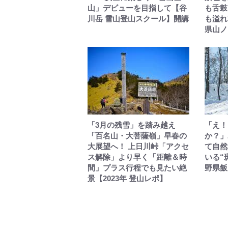
山」デビューを目指して【谷
も舌鼓
川岳 雪山登山スクール】開講
も溢れ
県山ノ内
「3月の残雪」を踏み越え
「え！
「百名山・大菩薩嶺」早春の
か？」
大展望へ！ 上日川峠「アクセ
て自然
ス解除」より早く「距離＆時
いる“
間」プラス行程でも見たい絶
野県飯
景【2023年 登山レポ】