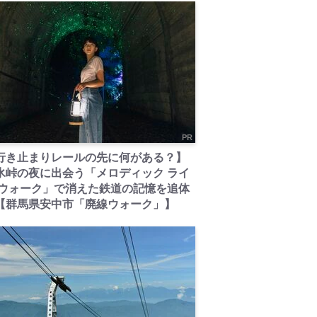
PR
行き止まりレールの先に何がある？】
氷峠の夜に出会う「メロディック ライ
 ウォーク」で消えた鉄道の記憶を追体
【群馬県安中市「廃線ウォーク」】