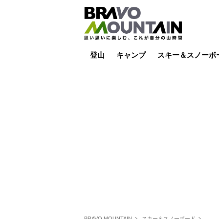
登山
キャンプ
スキー＆スノーボ
山小屋泊
山小屋ライブカメラ
テント泊
雪山
低山
山ご飯
その他登山
焚き火
その他キャンプ
スキー場ライブカ
バックカントリー
日帰り
キャンプ飯
スキー場
BRAVO MOUNTAIN
スキー＆スノーボード