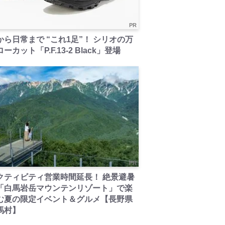
PR
から日常まで “これ1足”！ シリオの万
ーカット「P.F.13-2 Black」登場
PR
クティビティ営業時間延長！ 絶景避暑
「白馬岩岳マウンテンリゾート」で楽
む夏の限定イベント＆グルメ【長野県
馬村】