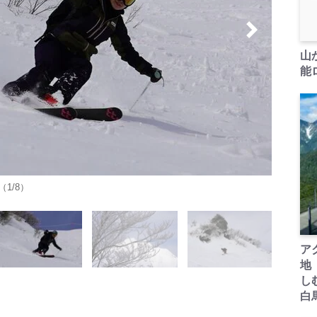
山
能ロ
1/8）
ア
地
し
白