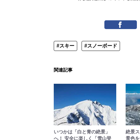
#スキー
#スノーボード
関連記事
いつかは「白と青の絶景」
絶景ス
へ！ 安全に楽しく「雪山登
景色を