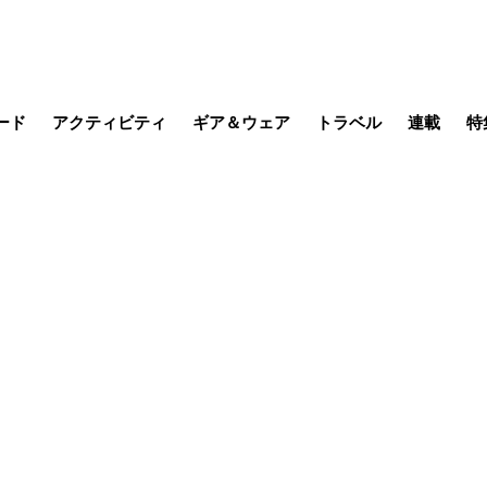
ード
アクティビティ
ギア＆ウェア
トラベル
連載
特
メラ
MTB
写真・動画
その他アクティビティ
キャンプ
スノー
その他
温泉・宿
名所・観光
缶詰博士の
そこに山
ブーツの
季節の虫
日本人ハイカ
低山小道
尾瀬ガイド
わたし、
耕して焙
その他連
フィッシング
登山
食事・お酒
日本で山