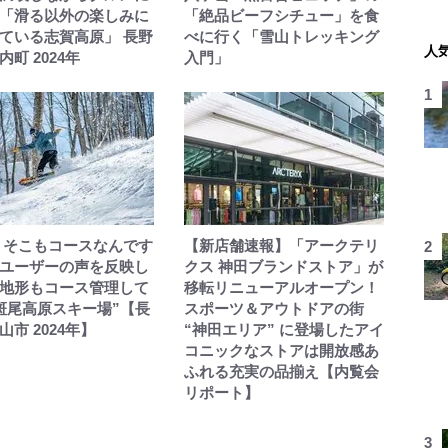
「滑る以外の楽しみに
「絶品ビーフシチュー」を食
ている志賀高原」 長野
べに行く「雪山トレッキング
人
町 2024年
入門」
 そこもコースなんです
【新店舗速報】「アークテリ
ユーザーの声を反映し
クス 神田ブランドストア」が
地形もコース管理して
移転リニューアルオープン！
斑尾高原スキー場”【長
スポーツ＆アウトドアの街
山市 2024年】
“神田エリア” に登場したアイ
コニックなストアは開放感あ
ふれる充実の品揃え【内覧会
リポート】