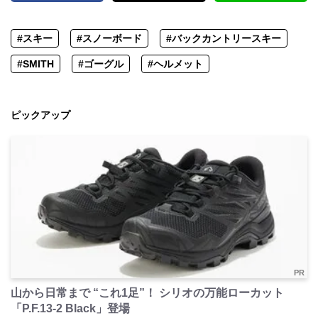
#スキー
#スノーボード
#バックカントリースキー
#SMITH
#ゴーグル
#ヘルメット
ピックアップ
PR
山から日常まで “これ1足”！ シリオの万能ローカット
「P.F.13-2 Black」登場