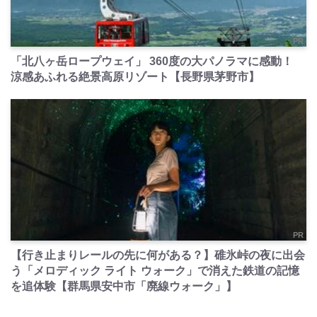
PR
「北八ヶ岳ロープウェイ」 360度の大パノラマに感動！
涼感あふれる絶景高原リゾート【長野県茅野市】
PR
【行き止まりレールの先に何がある？】碓氷峠の夜に出会
う「メロディック ライト ウォーク」で消えた鉄道の記憶
を追体験【群馬県安中市「廃線ウォーク」】