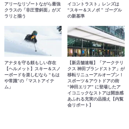
アリーなリゾートながら最強
イコントラスト」レンズは
クラスの「非圧雪斜面」がズ
“スキー＆スノボ ” ゴーグル
ラリと揃う
の新基準
アナタを守る頼もしい存在
【新店舗速報】「アークテリ
【ヘルメット】スキー＆スノ
クス 神田ブランドストア」が
ーボードを楽しむなら “もは
移転リニューアルオープン！
や常識”の「マストアイテ
スポーツ＆アウトドアの街
ム」
“神田エリア” に登場したア
イコニックなストアは開放感
あふれる充実の品揃え【内覧
会リポート】