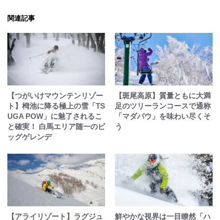
関連記事
【つがいけマウンテンリゾー
【斑尾高原】質量ともに大満
ト】栂池に降る極上の雪「TS
足のツリーランコースで通称
UGA POW」に魅了されるこ
「マダパウ」を味わい尽くそ
と確実！ 白馬エリア随一のビ
う
ッグゲレンデ
【アライリゾート】ラグジュ
鮮やかな視界は一目瞭然「ハ