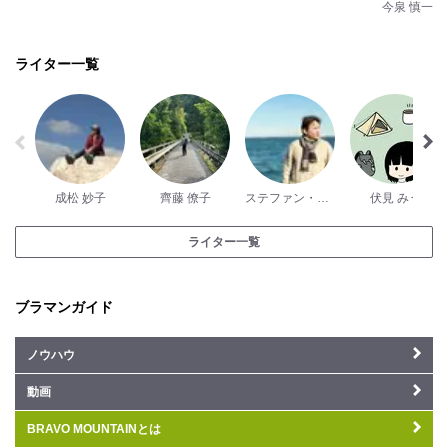
今泉 慎一
ライター一覧
成松 妙子
齊藤 僚子
ステファン・ダントン
伏見 みう
ライター一覧
ブラマンガイド
ノウハウ
動画
BRAVO MOUNTAINとは