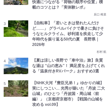
快適につながる「荷物の順序や位置」積
載のコツとは？「実体験レポ」
辰口 稚菜
【自転車】「若いときは登れたんだけ
ど……」 グラベルバイクで暑さに負けそ
うなヒルクライム、砂利道を疾走して少
年時代を振り返る50代の夏 長野県｜
2026年
杉村 航
【夏は涼しい長野で「車中泊」旅】良質
な湯は “山の恵み”！ 満足度を上げてくれ
る「温泉付きRVパーク」おすすめ3選
【NHK大河『豊臣兄弟！』ゆかりの城】
実にしつこい… 光秀が築いた「丹波 二大
山城」のひとつ「丹波国・周山城〈前
編〉」（京都府京都市）【戦国の山城を
攻める vol.09】