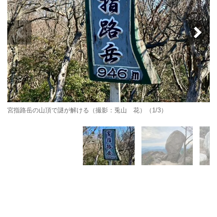
宮指路岳の山頂で謎が解ける（撮影：兎山 花）（1/3）