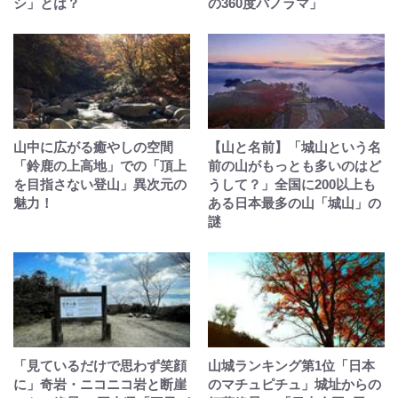
シ」とは？
の360度パノラマ」
山中に広がる癒やしの空間
【山と名前】「城山という名
「鈴鹿の上高地」での「頂上
前の山がもっとも多いのはど
を目指さない登山」異次元の
うして？」全国に200以上も
魅力！
ある日本最多の山「城山」の
謎
「見ているだけで思わず笑顔
山城ランキング第1位「日本
に」奇岩・ニコニコ岩と断崖
のマチュピチュ」城址からの