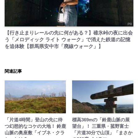
PR
【行き止まりレールの先に何がある？】碓氷峠の夜に出会
う「メロディック ライト ウォーク」で消えた鉄道の記憶
を追体験【群馬県安中市「廃線ウォーク」】
関連記事
「片道4時間」登山の先に待
標高369mの「鈴鹿山脈の展
つ幻想的なコケの大地！ 鈴鹿
望台」！ 三重県・菰野富士
山脈の奥座敷「イブネ・クラ
「片道30分で山頂」「まさか