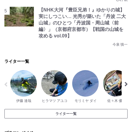
【NHK大河『豊臣兄弟！』ゆかりの城】
実にしつこい… 光秀が築いた「丹波 二大
山城」のひとつ「丹波国・周山城〈前
編〉」（京都府京都市）【戦国の山城を
攻める vol.09】
今泉 慎一
ライター一覧
伊藤 達哉
ヒラマツ アユコ
モリミヤ ダイ
佐々木 優斗
ライター一覧