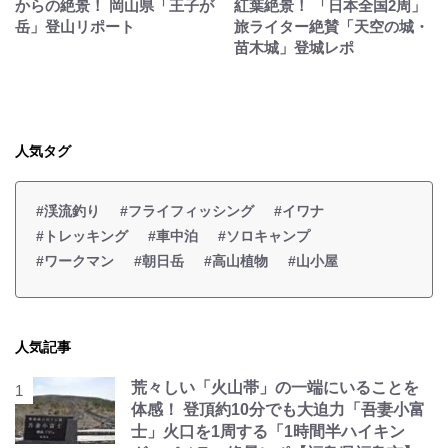
からの絶景！ 岡山県「王子が
紅葉絶景！ 「日本全国2周」
岳」登山リポート
旅ライター絶賛「天空の城・
苗木城」登城レポ
人気タグ
#渓流釣り
#フライフィッシング
#イワナ
#トレッキング
#車中泊
#ソロキャンプ
#ワークマン
#朝日岳
#高山植物
#山小屋
人気記事
荒々しい「火山帯」の一端にいることを
体感！ 登頂約10分でも大迫力「吾妻小富
士」火口を1周する「1時間半ハイキン