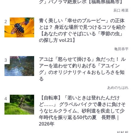
グ」パノラマ絶景レポ【福島県福島市】
辰口 稚菜
青く美しい「幸せのブルービー」の正体
とは？ 身近な場所で見つけるコツを紹介
【あなたのすぐそばにいる「季節の虫」
の探し方 vol.21】
亀田恭平
アユは「怒らせて掛ける」魚だった！ ル
アーを追わせて釣りあげる「アユイン
グ」のオリジナリティ＆おもしろさを知
る
あめのちはれ
【自転車】「若いときは登れたんだけ
ど……」 グラベルバイクで暑さに負けそ
うなヒルクライム、砂利道を疾走して少
年時代を振り返る50代の夏 長野県｜
2026年
杉村 航