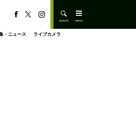
集・ニュース
ライブカメラ
登りはじめました
缶たん”CAN”P料理
小屋を興して
国の街角で
ーのネパール移住見聞録「Like a Rolling Stone」
具＆技術研究所
きららの“おぜ沼“日記
山小屋はじめます
載
スキー場
今日はどこでととのう？
山小屋