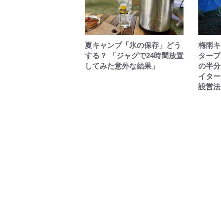
夏キャンプ「氷の保存」どう
梅雨キ
する？ 「ジャグで24時間放置
タープ
してみた意外な結果」
の半分
イター
設営法