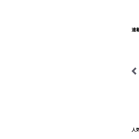
連
シン・サウナ村建設記
映える山のテン場
人