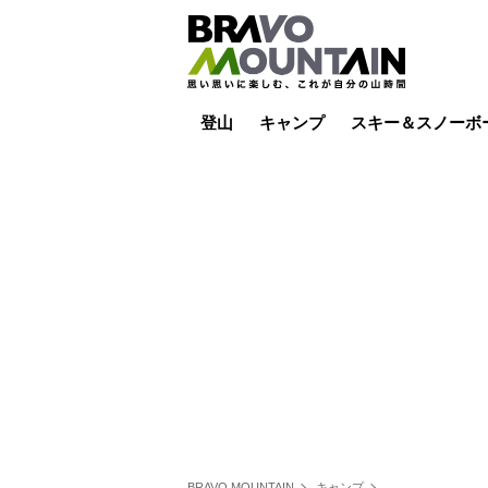
登山
キャンプ
スキー＆スノーボ
山小屋泊
山小屋ライブカメラ
テント泊
雪山
低山
山ご飯
その他登山
焚き火
その他キャンプ
スキー場ライブカ
バックカントリー
日帰り
キャンプ飯
スキー場
BRAVO MOUNTAIN
キャンプ