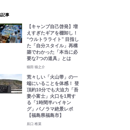
気記事
【キャンプ自己啓発】増
えすぎたギアを棚卸し！
“ウルトラライト” 目指し
た「自分スタイル」再構
築でわかった「本当に必
要な7つの道具」とは
猫田 猫之介
荒々しい「火山帯」の一
端にいることを体感！ 登
頂約10分でも大迫力「吾
妻小富士」火口を1周す
る「1時間半ハイキン
グ」パノラマ絶景レポ
【福島県福島市】
辰口 稚菜