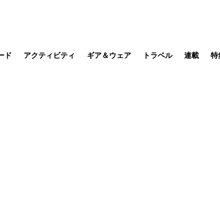
ード
アクティビティ
ギア＆ウェア
トラベル
連載
特
メラ
MTB
写真・動画
その他アクティビティ
キャンプ
スノー
その他
温泉・宿
名所・観光
季節の虫
日本で山
缶詰博士の
そこに山
ブーツの
日本人ハイカ
低山小道
尾瀬ガイド
わたし、
その他連
フィッシング
登山
食事・お酒
山帰り、