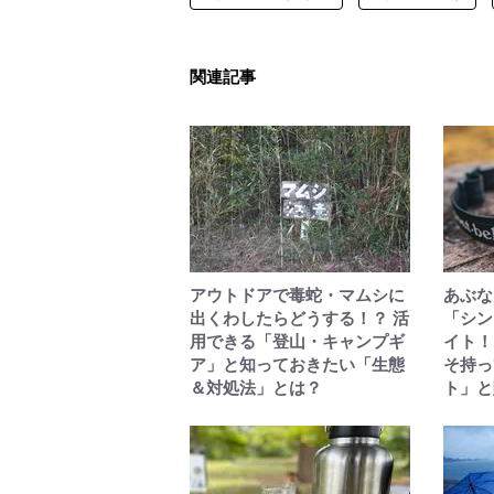
関連記事
アウトドアで毒蛇・マムシに
あぶな
出くわしたらどうする！？ 活
「シン
用できる「登山・キャンプギ
イト！
ア」と知っておきたい「生態
そ持っ
＆対処法」とは？
ト」と