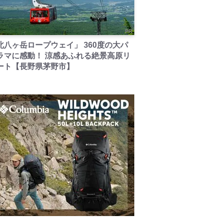
PR
北八ヶ岳ロープウェイ」 360度の大パ
ラマに感動！ 涼感あふれる絶景高原リ
ート【長野県茅野市】