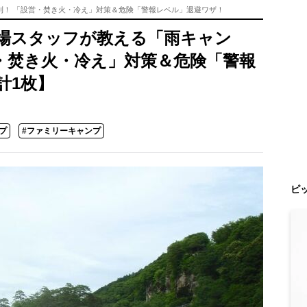
則！ 「設営・焚き火・冷え」対策＆危険「警報レベル」退避ワザ！
場スタッフが教える「雨キャン
営・焚き火・冷え」対策＆危険「警報
計1枚】
プ
#ファミリーキャンプ
ピ