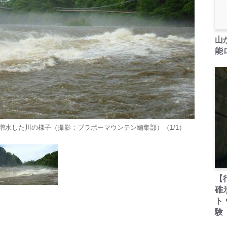
山
能ロ
増水した川の様子（撮影：ブラボーマウンテン編集部）（1/1）
【
碓
ト
験