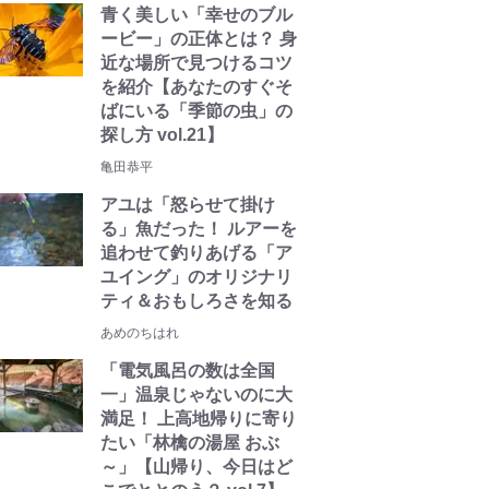
青く美しい「幸せのブル
ービー」の正体とは？ 身
近な場所で見つけるコツ
を紹介【あなたのすぐそ
ばにいる「季節の虫」の
探し方 vol.21】
亀田恭平
アユは「怒らせて掛け
る」魚だった！ ルアーを
追わせて釣りあげる「ア
ユイング」のオリジナリ
ティ＆おもしろさを知る
あめのちはれ
「電気風呂の数は全国
一」温泉じゃないのに大
満足！ 上高地帰りに寄り
たい「林檎の湯屋 おぶ
～」【山帰り、今日はど