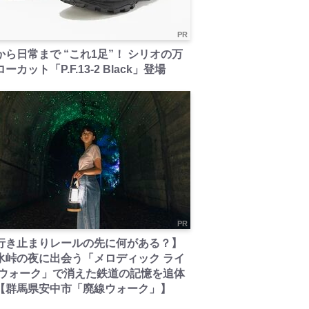
PR
から日常まで “これ1足”！ シリオの万
ーカット「P.F.13-2 Black」登場
PR
行き止まりレールの先に何がある？】
氷峠の夜に出会う「メロディック ライ
 ウォーク」で消えた鉄道の記憶を追体
【群馬県安中市「廃線ウォーク」】