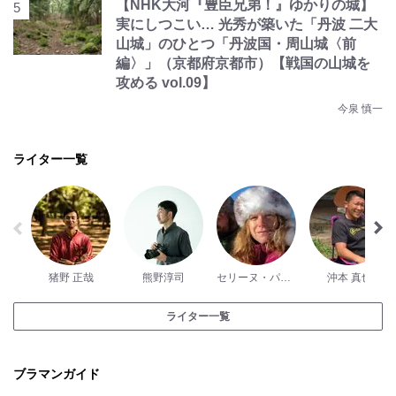
【NHK大河『豊臣兄弟！』ゆかりの城】
実にしつこい… 光秀が築いた「丹波 二大
山城」のひとつ「丹波国・周山城〈前
編〉」（京都府京都市）【戦国の山城を
攻める vol.09】
今泉 慎一
ライター一覧
猪野 正哉
熊野淳司
セリーヌ・パッシュ
沖本 真也
ライター一覧
ブラマンガイド