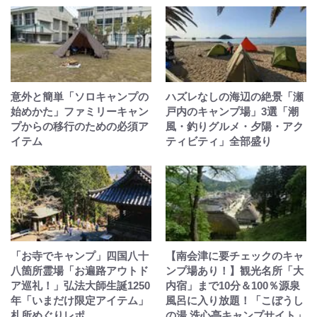
意外と簡単「ソロキャンプの
ハズレなしの海辺の絶景「瀬
始めかた」ファミリーキャン
戸内のキャンプ場」3選「潮
プからの移行のための必須ア
風・釣りグルメ・夕陽・アク
イテム
ティビティ」全部盛り
「お寺でキャンプ」四国八十
【南会津に要チェックのキャ
八箇所霊場「お遍路アウトド
ンプ場あり！】観光名所「大
ア巡礼！」弘法大師生誕1250
内宿」まで10分＆100％源泉
年「いまだけ限定アイテム」
風呂に入り放題！「こぼうし
札所めぐりレポ
の湯 洗心亭キャンプサイト」