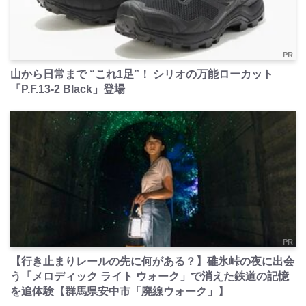
PR
山から日常まで “これ1足”！ シリオの万能ローカット
「P.F.13-2 Black」登場
PR
【行き止まりレールの先に何がある？】碓氷峠の夜に出会
う「メロディック ライト ウォーク」で消えた鉄道の記憶
を追体験【群馬県安中市「廃線ウォーク」】