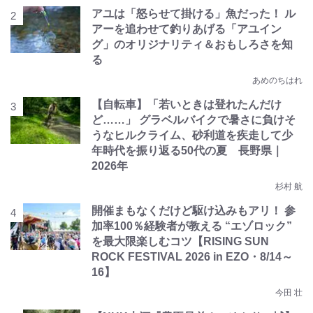
アユは「怒らせて掛ける」魚だった！ ル
アーを追わせて釣りあげる「アユイン
グ」のオリジナリティ＆おもしろさを知
る
あめのちはれ
【自転車】「若いときは登れたんだけ
ど……」 グラベルバイクで暑さに負けそ
うなヒルクライム、砂利道を疾走して少
年時代を振り返る50代の夏 長野県｜
2026年
杉村 航
開催まもなくだけど駆け込みもアリ！ 参
加率100％経験者が教える “エゾロック”
を最大限楽しむコツ【RISING SUN
ROCK FESTIVAL 2026 in EZO・8/14～
16】
今田 壮