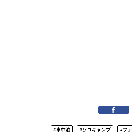
#車中泊
#ソロキャンプ
#フ