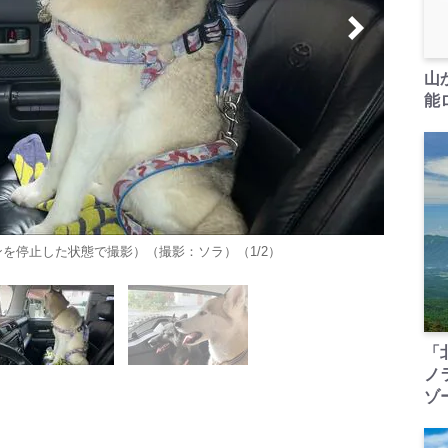
山
能ロ
を停止した状態で撮影）（撮影：ソラ）（1/2）
「
ノ
ゾ