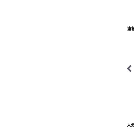
連
今日も山旅気分
尾瀬ガイドきららの“おぜ
沼“日記
人