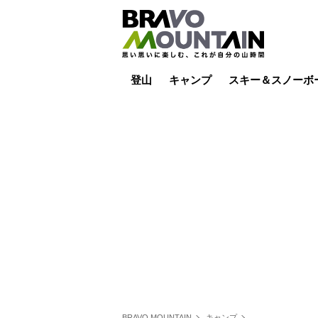
登山
キャンプ
スキー＆スノーボ
山小屋泊
山小屋ライブカメラ
テント泊
雪山
低山
山ご飯
その他登山
焚き火
その他キャンプ
スキー場ライブカ
バックカントリー
日帰り
キャンプ飯
スキー場
BRAVO MOUNTAIN
キャンプ