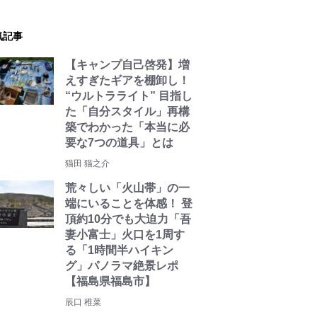
気記事
【キャンプ自己啓発】増
えすぎたギアを棚卸し！
“ウルトラライト” 目指し
た「自分スタイル」再構
築でわかった「本当に必
要な7つの道具」とは
猫田 猫之介
荒々しい「火山帯」の一
端にいることを体感！ 登
頂約10分でも大迫力「吾
妻小富士」火口を1周す
る「1時間半ハイキン
グ」パノラマ絶景レポ
【福島県福島市】
辰口 稚菜