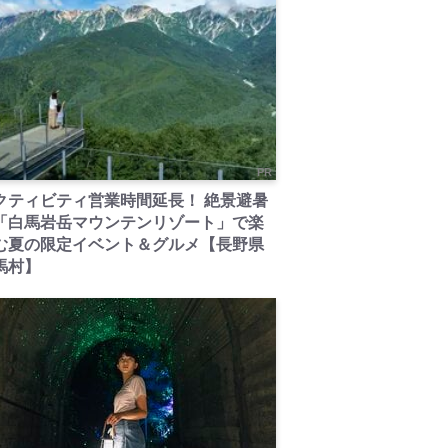
PR
クティビティ営業時間延長！ 絶景避暑
「白馬岩岳マウンテンリゾート」で楽
む夏の限定イベント＆グルメ【長野県
馬村】