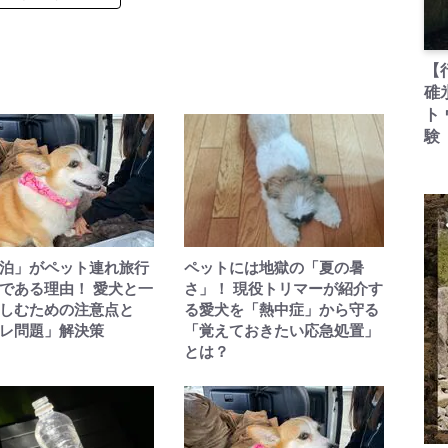
【
碓
ト
験
泊」がペット連れ旅行
ペットには地獄の「夏の暑
である理由！ 愛犬と一
さ」！ 現役トリマーが紹介す
しむための注意点と
る愛犬を「熱中症」から守る
レ問題」解決策
「覚えておきたい応急処置」
とは？