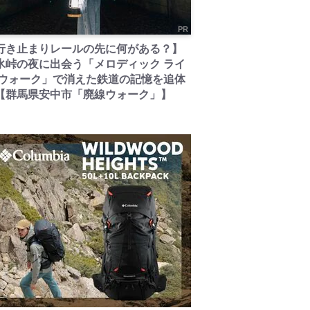
PR
行き止まりレールの先に何がある？】
氷峠の夜に出会う「メロディック ライ
 ウォーク」で消えた鉄道の記憶を追体
【群馬県安中市「廃線ウォーク」】