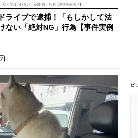
」やってはいけない「絶対NG」行為【事件実例あり】
ドライブで逮捕！「もしかして法
けない「絶対NG」行為【事件実例
プ
ピ