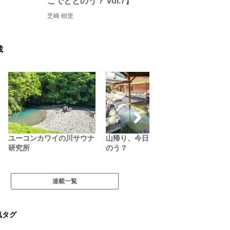
こでととのう？ vol.7】
芝崎 樹里
載
ユーコンカワイの川サウナ
山帰り、今日はどこでとと
拝啓絶
研究所
のう？
連載一覧
気タグ