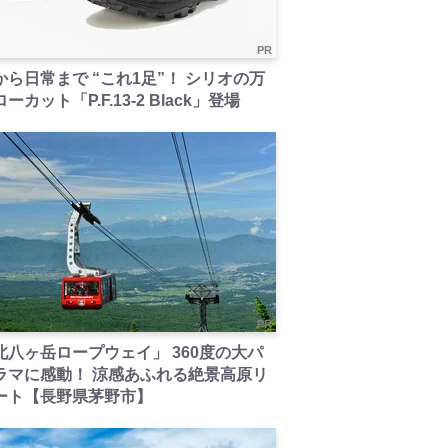
PR
から日常まで “これ1足”！ シリオの万
ーカット「P.F.13-2 Black」登場
PR
北八ヶ岳ロープウェイ」 360度の大パ
ラマに感動！ 涼感あふれる絶景高原リ
ート【長野県茅野市】