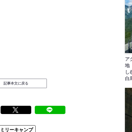
ア
地
し
白
記事本文に戻る
ァミリーキャンプ