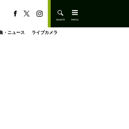
集・ニュース
ライブカメラ
登りはじめました
缶たん”CAN”P料理
小屋を興して
国の街角で
ーのネパール移住見聞録「Like a Rolling Stone」
具＆技術研究所
きららの“おぜ沼“日記
山小屋はじめます
載
スキー場
今日はどこでととのう？
山小屋