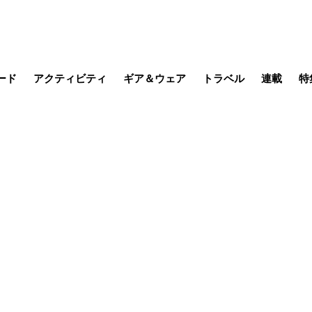
ード
アクティビティ
ギア＆ウェア
トラベル
連載
特
メラ
MTB
写真・動画
その他アクティビティ
キャンプ
スノー
その他
温泉・宿
名所・観光
季節の虫
日本で山
缶詰博士の
そこに山
ブーツの
日本人ハイカ
低山小道
尾瀬ガイド
わたし、
その他連
フィッシング
登山
食事・お酒
山帰り、