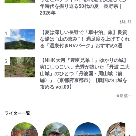
年時代を振り返る50代の夏 長野県｜
2026年
杉村 航
【夏は涼しい長野で「車中泊」旅】良質
な湯は “山の恵み”！ 満足度を上げてくれ
る「温泉付きRVパーク」おすすめ3選
【NHK大河『豊臣兄弟！』ゆかりの城】
実にしつこい… 光秀が築いた「丹波 二大
山城」のひとつ「丹波国・周山城〈前
編〉」（京都府京都市）【戦国の山城を
攻める vol.09】
今泉 慎一
ライター一覧