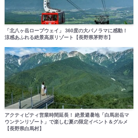
PR
「北八ヶ岳ロープウェイ」 360度の大パノラマに感動！
涼感あふれる絶景高原リゾート【長野県茅野市】
PR
アクティビティ営業時間延長！ 絶景避暑地「白馬岩岳マ
ウンテンリゾート」で楽しむ夏の限定イベント＆グルメ
【長野県白馬村】