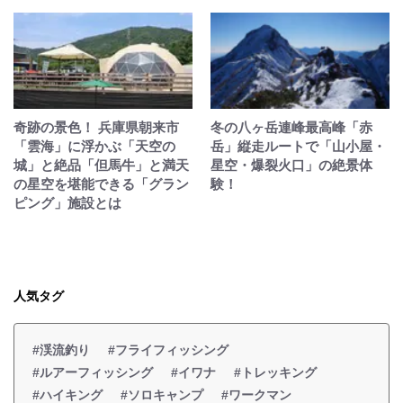
奇跡の景色！ 兵庫県朝来市
冬の八ヶ岳連峰最高峰「赤
「雲海」に浮かぶ「天空の
岳」縦走ルートで「山小屋・
城」と絶品「但馬牛」と満天
星空・爆裂火口」の絶景体
の星空を堪能できる「グラン
験！
ピング」施設とは
人気タグ
#渓流釣り
#フライフィッシング
#ルアーフィッシング
#イワナ
#トレッキング
#ハイキング
#ソロキャンプ
#ワークマン