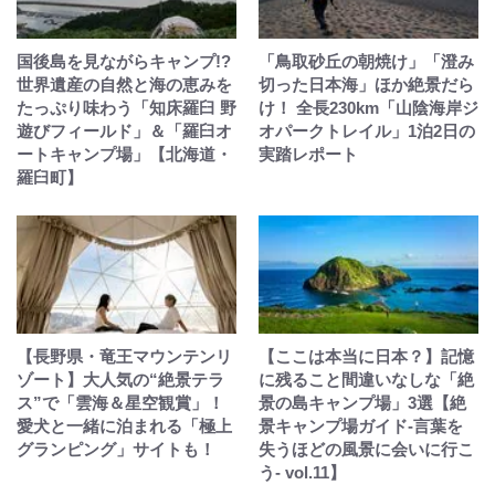
国後島を見ながらキャンプ!?
「鳥取砂丘の朝焼け」「澄み
世界遺産の自然と海の恵みを
切った日本海」ほか絶景だら
たっぷり味わう「知床羅臼 野
け！ 全長230km「山陰海岸ジ
遊びフィールド」＆「羅臼オ
オパークトレイル」1泊2日の
ートキャンプ場」【北海道・
実踏レポート
羅臼町】
【長野県・竜王マウンテンリ
【ここは本当に日本？】記憶
ゾート】大人気の“絶景テラ
に残ること間違いなしな「絶
ス”で「雲海＆星空観賞」！
景の島キャンプ場」3選【絶
愛犬と一緒に泊まれる「極上
景キャンプ場ガイド-言葉を
グランピング」サイトも！
失うほどの風景に会いに行こ
う- vol.11】