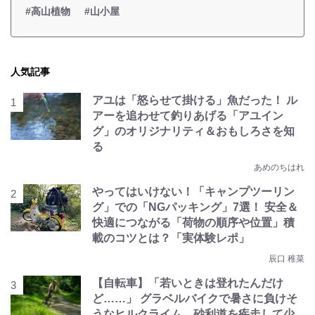
#高山植物
#山小屋
人気記事
アユは「怒らせて掛ける」魚だった！ ル
アーを追わせて釣りあげる「アユイン
グ」のオリジナリティ＆おもしろさを知
る
あめのちはれ
やってはいけない！「キャンプツーリン
グ」での「NGパッキング」7選！ 安全＆
快適につながる「荷物の順序や位置」積
載のコツとは？「実体験レポ」
辰口 稚菜
【自転車】「若いときは登れたんだけ
ど……」 グラベルバイクで暑さに負けそ
うなヒルクライム、砂利道を疾走して少