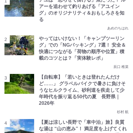
アーを追わせて釣りあげる「アユイン
グ」のオリジナリティ＆おもしろさを知
る
あめのちはれ
やってはいけない！「キャンプツーリン
グ」での「NGパッキング」7選！ 安全＆
快適につながる「荷物の順序や位置」積
載のコツとは？「実体験レポ」
辰口 稚菜
【自転車】「若いときは登れたんだけ
ど……」 グラベルバイクで暑さに負けそ
うなヒルクライム、砂利道を疾走して少
年時代を振り返る50代の夏 長野県｜
2026年
杉村 航
【夏は涼しい長野で「車中泊」旅】良質
な湯は “山の恵み”！ 満足度を上げてくれ