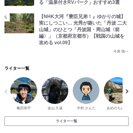
る「温泉付きRVパーク」おすすめ3選
【NHK大河『豊臣兄弟！』ゆかりの城】
実にしつこい… 光秀が築いた「丹波 二大
山城」のひとつ「丹波国・周山城〈前
編〉」（京都府京都市）【戦国の山城を
攻める vol.09】
今泉 慎一
ライター一覧
亀田恭平
金山 久遠
中村 さんた
あめのちはれ
ライター一覧