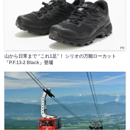
PR
山から日常まで “これ1足”！ シリオの万能ローカット
「P.F.13-2 Black」登場
PR