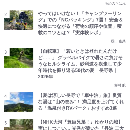
あめのちはれ
やってはいけない！「キャンプツーリン
グ」での「NGパッキング」7選！ 安全＆
快適につながる「荷物の順序や位置」積
載のコツとは？「実体験レポ」
辰口 稚菜
【自転車】「若いときは登れたんだけ
ど……」 グラベルバイクで暑さに負けそ
うなヒルクライム、砂利道を疾走して少
年時代を振り返る50代の夏 長野県｜
2026年
杉村 航
【夏は涼しい長野で「車中泊」旅】良質
な湯は “山の恵み”！ 満足度を上げてくれ
る「温泉付きRVパーク」おすすめ3選
【NHK大河『豊臣兄弟！』ゆかりの城】
実にしつこい… 光秀が築いた「丹波 二大