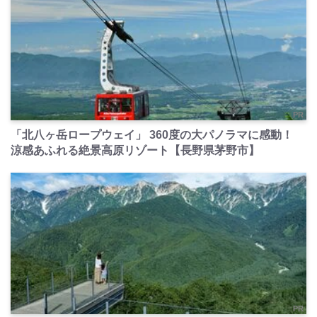
PR
「北八ヶ岳ロープウェイ」 360度の大パノラマに感動！
涼感あふれる絶景高原リゾート【長野県茅野市】
PR