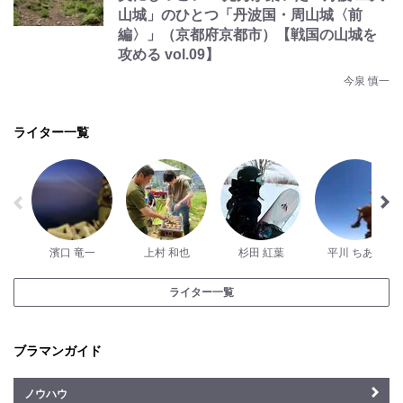
山城」のひとつ「丹波国・周山城〈前
編〉」（京都府京都市）【戦国の山城を
攻める vol.09】
今泉 慎一
ライター一覧
濱口 竜一
上村 和也
杉田 紅葉
平川 ちあみ
ライター一覧
ブラマンガイド
ノウハウ