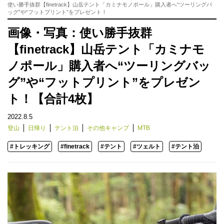
使い勝手抜群【finetrack】山岳テント「カミナモノポール」購入者へ“ツーリングバ
ッグ”や“フットプリント”をプレゼント！
画像・写真：使い勝手抜群
【finetrack】山岳テント「カミナモ
ノポール」購入者へ“ツーリングバッ
グ”や“フットプリント”をプレゼン
ト！【合計4枚】
2022.8.5
登山
日帰り
テント泊
その他キャンプ
MTB
#トレッキング
#finetrack
#テント
#ツェルト
#テント泊