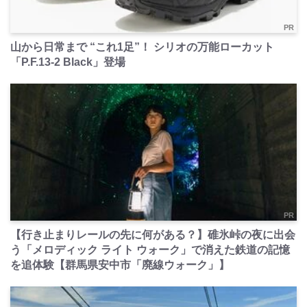
PR
山から日常まで “これ1足”！ シリオの万能ローカット
「P.F.13-2 Black」登場
PR
【行き止まりレールの先に何がある？】碓氷峠の夜に出会
う「メロディック ライト ウォーク」で消えた鉄道の記憶
を追体験【群馬県安中市「廃線ウォーク」】