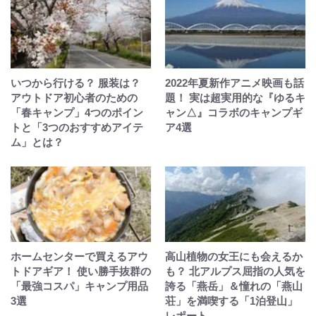
いつから行ける？ 服装は？
2022年夏新作アニメ映画も話
アウトドア初心者のための
題！ 実は超実用的な『ゆるキ
「春キャンプ」4つのポイン
ャン△』コラボのキャンプギ
トと「3つのおすすめアイテ
ア4選
ム」とは？
ホームセンターで買えるアウ
高山植物の女王にも会えるか
トドアギア！ 使い勝手抜群の
も？ 北アルプス屈指の人気を
「最強コスパ」キャンプ用品
誇る「燕岳」＆憧れの「燕山
3選
荘」を満喫する「1泊登山」
レポート