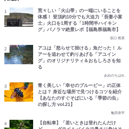
荒々しい「火山帯」の一端にいることを
体感！ 登頂約10分でも大迫力「吾妻小富
士」火口を1周する「1時間半ハイキン
グ」パノラマ絶景レポ【福島県福島市】
辰口 稚菜
アユは「怒らせて掛ける」魚だった！ ル
アーを追わせて釣りあげる「アユイン
グ」のオリジナリティ＆おもしろさを知
る
あめのちはれ
青く美しい「幸せのブルービー」の正体
とは？ 身近な場所で見つけるコツを紹介
【あなたのすぐそばにいる「季節の虫」
の探し方 vol.21】
亀田恭平
【自転車】「若いときは登れたんだけ