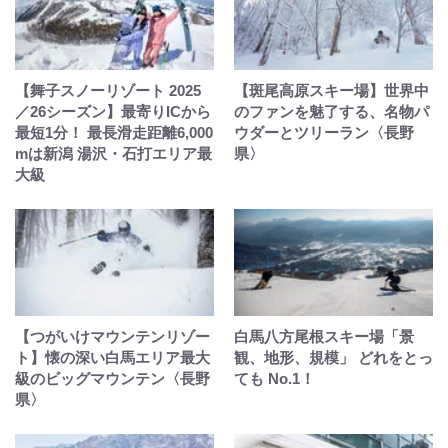
【舞子スノーリゾート 2025
【斑尾高原スキー場】世界中
／26シーズン】最寄りICから
のファンを魅了する、名物パ
最短1分！ 最長滑走距離6,000
ウダーとツリーラン〈長野
mは新潟 湯沢・石打エリア最
県〉
大級
【つがいけマウンテンリゾー
白馬八方尾根スキー場「景
ト】懐の深い白馬エリア最大
観、地形、規模」 どれをとっ
級のビッグマウンテン〈長野
ても No.1！
県〉