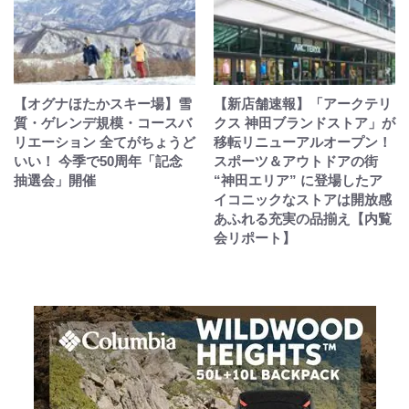
【オグナほたかスキー場】雪
【新店舗速報】「アークテリ
質・ゲレンデ規模・コースバ
クス 神田ブランドストア」が
リエーション 全てがちょうど
移転リニューアルオープン！
いい！ 今季で50周年「記念
スポーツ＆アウトドアの街
抽選会」開催
“神田エリア” に登場したア
イコニックなストアは開放感
あふれる充実の品揃え【内覧
会リポート】