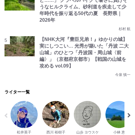
ど……」 グラベルバイクで暑さに負けそ
うなヒルクライム、砂利道を疾走して少
年時代を振り返る50代の夏 長野県｜
2026年
杉村 航
【NHK大河『豊臣兄弟！』ゆかりの城】
実にしつこい… 光秀が築いた「丹波 二大
山城」のひとつ「丹波国・周山城〈前
編〉」（京都府京都市）【戦国の山城を
攻める vol.09】
今泉 慎一
ライター一覧
松井英子
西川 裕樹子
山歩 ヨウスケ
小林 恵