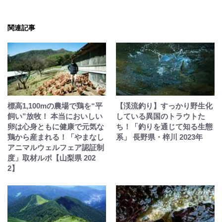
関連記事
標高1,100mの農場で鶏を“平
【渓流釣り】すっかり野生化
飼い”放牧！ 本当においしい
している異国のトラウトた
卵は心身ともに健康で元気な
ち！「釣りを通じて知る生態
鶏から産まれる！「やまなし
系」 長野県・梓川 2023年
アニマルウェルフェア認証制
度」取材ルポ【山梨県 202
2】