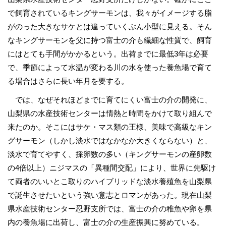
で飼育されているキングサーモンは、我々がイメージする脂
がのった大きなサケとは違っていくぶん小型に見える。そん
なキングサーモンを父に持つ富士の介も繊細な性質で、飼育
にはとても手間がかかるという。出荷までに最低3年は必要
で、季節によって水温が変わる川の水を使った養魚場で育て
る場合はさらに長い年月を要する。
では、なぜそれほどまでに育てにくい富士の介の開発に、
山梨県の水産技術センターは情熱と時間をかけて取り組んで
来たのか。そこにはサケ・マス類の王様、美味で高級なキン
グサーモン（しかし淡水ではなかなか大きくならない）と、
淡水で育てやすく、採卵数の多い（キングサーモンの産卵数
の4倍以上）ニジマスの「異種間交配」により、世界に先駆け
て両者のいいとこ取りのハイブリッドな淡水養殖魚を山梨県
で誕生させたいという強い意志とロマンがあった。現在山梨
県水産技術センター忍野支所では、富士の介の稚魚や卵を県
内の養魚場に出荷し、富士の介の生産振興に努めている。