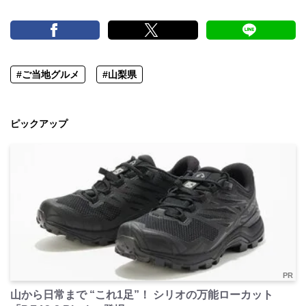
#ご当地グルメ
#山梨県
ピックアップ
PR
山から日常まで “これ1足”！ シリオの万能ローカット