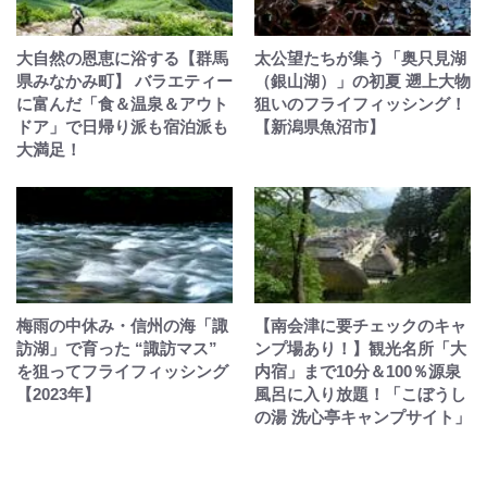
大自然の恩恵に浴する【群馬
太公望たちが集う「奥只見湖
県みなかみ町】 バラエティー
（銀山湖）」の初夏 遡上大物
に富んだ「食＆温泉＆アウト
狙いのフライフィッシング！
ドア」で日帰り派も宿泊派も
【新潟県魚沼市】
大満足！
梅雨の中休み・信州の海「諏
【南会津に要チェックのキャ
訪湖」で育った “諏訪マス”
ンプ場あり！】観光名所「大
を狙ってフライフィッシング
内宿」まで10分＆100％源泉
【2023年】
風呂に入り放題！「こぼうし
の湯 洗心亭キャンプサイト」