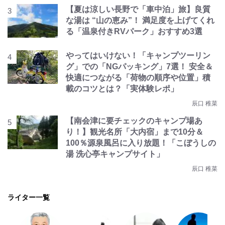
【夏は涼しい長野で「車中泊」旅】良質
な湯は “山の恵み”！ 満足度を上げてくれ
る「温泉付きRVパーク」おすすめ3選
やってはいけない！「キャンプツーリン
グ」での「NGパッキング」7選！ 安全＆
快適につながる「荷物の順序や位置」積
載のコツとは？「実体験レポ」
辰口 稚菜
【南会津に要チェックのキャンプ場あ
り！】観光名所「大内宿」まで10分＆
100％源泉風呂に入り放題！「こぼうしの
湯 洗心亭キャンプサイト」
辰口 稚菜
ライター一覧