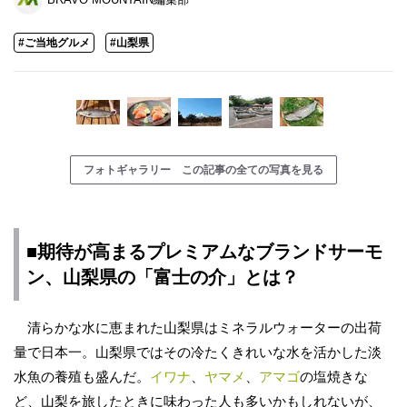
#ご当地グルメ
#山梨県
フォトギャラリー この記事の全ての写真を見る
■期待が高まるプレミアムなブランドサーモ
ン、
山梨県
の「富士の介」とは？
清らかな水に恵まれた山梨県はミネラルウォーターの出荷
量で日本一。山梨県ではその冷たくきれいな水を活かした淡
水魚の養殖も盛んだ。
イワナ
、
ヤマメ
、
アマゴ
の塩焼きな
ど、山梨を旅したときに味わった人も多いかもしれないが、