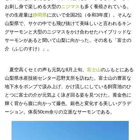
お刺し身で楽しめる大型の
ニジマス
も多く養殖されている。
その生産量は
静岡県
に次いで全国2位（令和3年度）。そんな
山梨県で、サケの中でも飛び抜けて美味しいと言われるキン
グサーモンと大型のニジマスをかけ合わせたハイブリッドな
サーモンがあると聞いて山梨に向かった。その名も「富士の
介（ふじのすけ）」。
夏空高くセミの声も元気な8月上旬、
富士山
のふもとにある
山梨県水産技術センター忍野支所を訪ねた。富士山の豊富な
地下水をポンプで汲み上げ、かけ流しにしている飼育池のひ
とつに富士の介が元気よく泳ぎ回る姿を見つけた。黄金色に
輝く背から腹に向かって藤色、銀色と変化する美しいグラデ
ーション。体長50cm余りの立派なサーモンである。