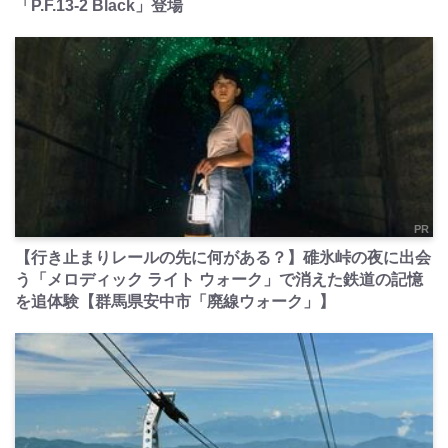
「P.F.13-2 Black」登場
PR
【行き止まりレールの先に何がある？】碓氷峠の夜に出会
う「メロディック ライト ウォーク」で消えた鉄道の記憶
を追体験【群馬県安中市「廃線ウォーク」】