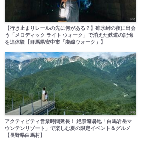
PR
【行き止まりレールの先に何がある？】碓氷峠の夜に出会
う「メロディック ライト ウォーク」で消えた鉄道の記憶
を追体験【群馬県安中市「廃線ウォーク」】
PR
アクティビティ営業時間延長！ 絶景避暑地「白馬岩岳マ
ウンテンリゾート」で楽しむ夏の限定イベント＆グルメ
【長野県白馬村】