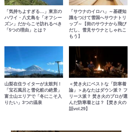
「気持ちよすぎる…」東京の
「サウナのイロハ」～基礎知
ハワイ・八丈島を「オフシー
識をつけて雪国へサウナトリ
ズン」だからこそ訪れるべき
ップ～【街のサウナから飛び
「5つの理由」とは？
だし、雪見サウナとしゃれこ
もう】
山梨在住ライターが太鼓判！
＜焚き火にベストな「防寒着
「宝石風呂と雪化粧の絶景」
論」＞あなたはダウン派？ フ
富士山エリアで「冬にこそ入
リース派？ 焚き火のプロが選
りたい」3つの温泉
んだ防寒着とは？【焚き火の
話vol.29】