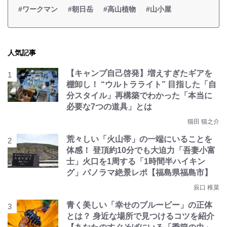
#ワークマン
#朝日岳
#高山植物
#山小屋
人気記事
【キャンプ自己啓発】増えすぎたギアを
棚卸し！ “ウルトラライト” 目指した「自
分スタイル」再構築でわかった「本当に
必要な7つの道具」とは
猫田 猫之介
荒々しい「火山帯」の一端にいることを
体感！ 登頂約10分でも大迫力「吾妻小富
士」火口を1周する「1時間半ハイキン
グ」パノラマ絶景レポ【福島県福島市】
辰口 稚菜
青く美しい「幸せのブルービー」の正体
とは？ 身近な場所で見つけるコツを紹介