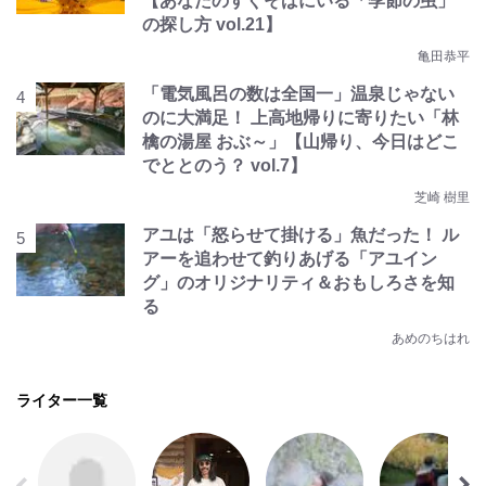
【あなたのすぐそばにいる「季節の虫」
の探し方 vol.21】
亀田恭平
「電気風呂の数は全国一」温泉じゃない
のに大満足！ 上高地帰りに寄りたい「林
檎の湯屋 おぶ～」【山帰り、今日はどこ
でととのう？ vol.7】
芝崎 樹里
アユは「怒らせて掛ける」魚だった！ ル
アーを追わせて釣りあげる「アユイン
グ」のオリジナリティ＆おもしろさを知
る
あめのちはれ
ライター一覧