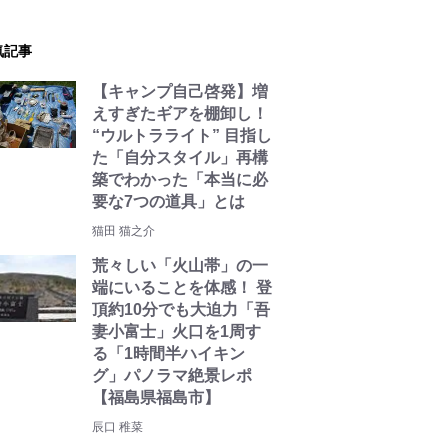
気記事
【キャンプ自己啓発】増
えすぎたギアを棚卸し！
“ウルトラライト” 目指し
た「自分スタイル」再構
築でわかった「本当に必
要な7つの道具」とは
猫田 猫之介
荒々しい「火山帯」の一
端にいることを体感！ 登
頂約10分でも大迫力「吾
妻小富士」火口を1周す
る「1時間半ハイキン
グ」パノラマ絶景レポ
【福島県福島市】
辰口 稚菜