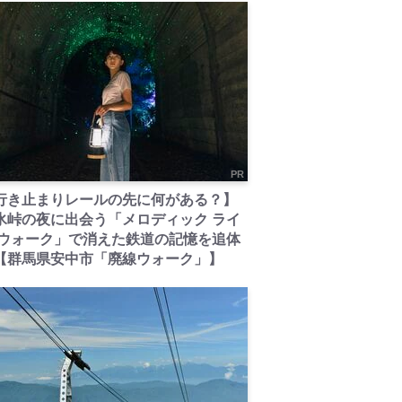
PR
行き止まりレールの先に何がある？】
氷峠の夜に出会う「メロディック ライ
 ウォーク」で消えた鉄道の記憶を追体
【群馬県安中市「廃線ウォーク」】