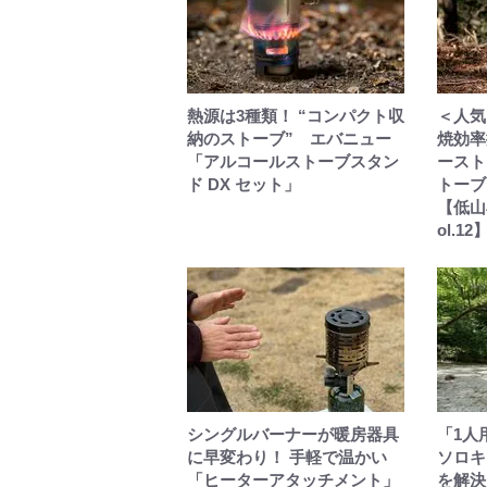
熱源は3種類！ “コンパクト収
＜人気
納のストーブ” エバニュー
焼効率
「アルコールストーブスタン
ースト
ド DX セット」
トーブ
【低山
ol.12
シングルバーナーが暖房器具
「1人
に早変わり！ 手軽で温かい
ソロキ
「ヒーターアタッチメント」
を解決