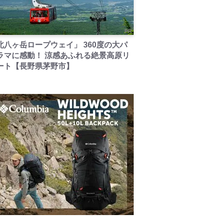
PR
北八ヶ岳ロープウェイ」 360度の大パ
ラマに感動！ 涼感あふれる絶景高原リ
ート【長野県茅野市】