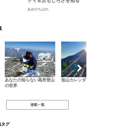
ティ＆おもしろさを知る
あめのちはれ
載
あなたの知らない高所登山
低山カレンダー
AKB4
の世界
載「日
連載一覧
気タグ