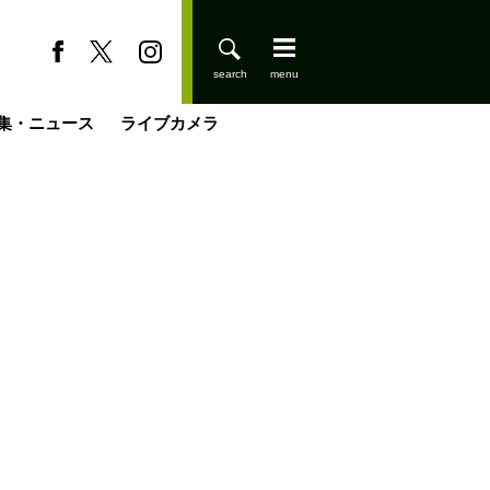
集・ニュース
ライブカメラ
登りはじめました
缶たん”CAN”P料理
小屋を興して
国の街角で
ーのネパール移住見聞録「Like a Rolling Stone」
具＆技術研究所
きららの“おぜ沼“日記
山小屋はじめます
載
スキー場
今日はどこでととのう？
山小屋