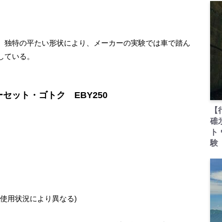
。独特の平たい形状により、メーカーの実験では車で踏ん
している。
ーセット・ゴトク EBY250
【
碓
ト
験
は使用状況により異なる)