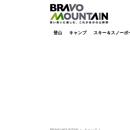
登山
キャンプ
スキー＆スノーボ
山小屋泊
山小屋ライブカメラ
テント泊
雪山
低山
山ご飯
その他登山
焚き火
その他キャンプ
スキー場ライブカ
バックカントリー
日帰り
キャンプ飯
スキー場
BRAVO MOUNTAIN
キャンプ