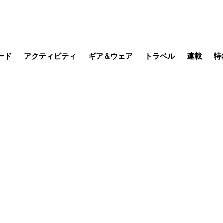
ード
アクティビティ
ギア＆ウェア
トラベル
連載
特
メラ
MTB
写真・動画
その他アクティビティ
キャンプ
スノー
その他
温泉・宿
名所・観光
季節の虫
日本で山
缶詰博士の
そこに山
ブーツの
日本人ハイカ
低山小道
尾瀬ガイド
わたし、
その他連
フィッシング
登山
食事・お酒
山帰り、