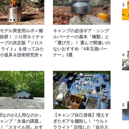
モデル実使用ルポ＞燃
キャンプの必須ギア・シング
抜群！ ソロ用ネイチャ
ルバーナーの基本「種類」と
ーブの決定版『ソロス
「選び方」！ 選んで間違いの
 ライト』を使ってみた
ないおすすめ「4本五徳バー
小道具＆技術研究所 v
ナー」3選
】
用なのか2人用なのか」
【キャンプ自己啓発】増えす
ャンプ「永遠の課題」
ぎたギアを棚卸し！ “ウルト
！「スタイル別」おす
ラライト” 目指した「自分ス