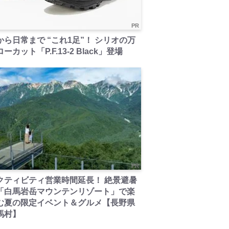
PR
から日常まで “これ1足”！ シリオの万
ーカット「P.F.13-2 Black」登場
PR
クティビティ営業時間延長！ 絶景避暑
「白馬岩岳マウンテンリゾート」で楽
む夏の限定イベント＆グルメ【長野県
馬村】