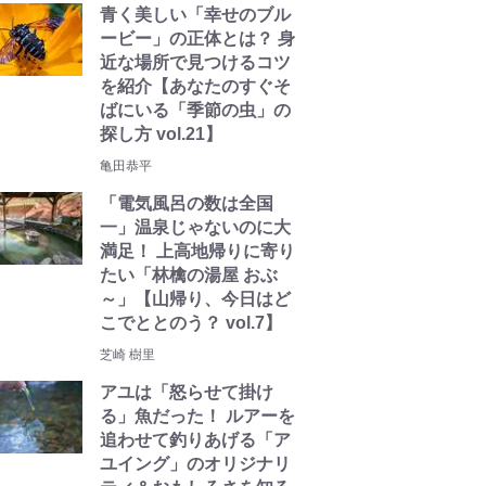
青く美しい「幸せのブル
ービー」の正体とは？ 身
近な場所で見つけるコツ
を紹介【あなたのすぐそ
ばにいる「季節の虫」の
探し方 vol.21】
亀田恭平
「電気風呂の数は全国
一」温泉じゃないのに大
満足！ 上高地帰りに寄り
たい「林檎の湯屋 おぶ
～」【山帰り、今日はど
こでととのう？ vol.7】
芝崎 樹里
アユは「怒らせて掛け
る」魚だった！ ルアーを
追わせて釣りあげる「ア
ユイング」のオリジナリ