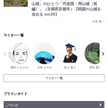
山城」のひとつ「丹波国・周山城〈前
編〉」（京都府京都市）【戦国の山城を
攻める vol.09】
今泉 慎一
ライター一覧
櫻井 たかひろ
片岡 さやか
黒川 勇人
菅田 真夏
ライター一覧
ブラマンガイド
ノウハウ