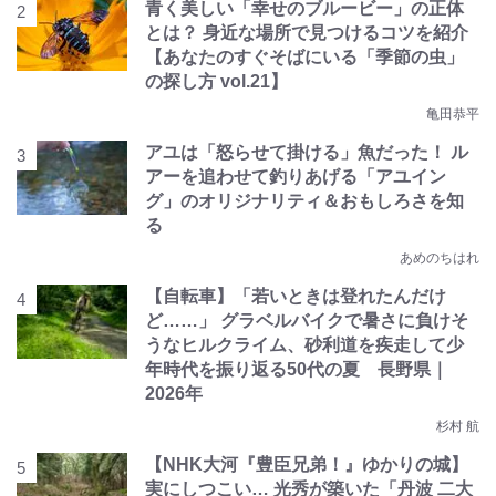
青く美しい「幸せのブルービー」の正体
とは？ 身近な場所で見つけるコツを紹介
【あなたのすぐそばにいる「季節の虫」
の探し方 vol.21】
亀田恭平
アユは「怒らせて掛ける」魚だった！ ル
アーを追わせて釣りあげる「アユイン
グ」のオリジナリティ＆おもしろさを知
る
あめのちはれ
【自転車】「若いときは登れたんだけ
ど……」 グラベルバイクで暑さに負けそ
うなヒルクライム、砂利道を疾走して少
年時代を振り返る50代の夏 長野県｜
2026年
杉村 航
【NHK大河『豊臣兄弟！』ゆかりの城】
実にしつこい… 光秀が築いた「丹波 二大