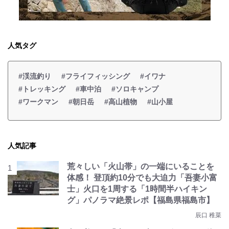
人気タグ
#渓流釣り
#フライフィッシング
#イワナ
#トレッキング
#車中泊
#ソロキャンプ
#ワークマン
#朝日岳
#高山植物
#山小屋
人気記事
荒々しい「火山帯」の一端にいることを
体感！ 登頂約10分でも大迫力「吾妻小富
士」火口を1周する「1時間半ハイキン
グ」パノラマ絶景レポ【福島県福島市】
辰口 稚菜