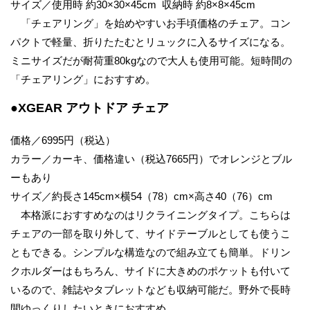
サイズ／使用時 約30×30×45cm 収納時 約8×8×45cm
「チェアリング」を始めやすいお手頃価格のチェア。コン
パクトで軽量、折りたたむとリュックに入るサイズになる。
ミニサイズだが耐荷重80kgなので大人も使用可能。短時間の
「チェアリング」におすすめ。
●XGEAR アウトドア チェア
価格／6995円（税込）
カラー／カーキ、価格違い（税込7665円）でオレンジとブル
ーもあり
サイズ／約長さ145cm×横54（78）cm×高さ40（76）cm
本格派におすすめなのはリクライニングタイプ。こちらは
チェアの一部を取り外して、サイドテーブルとしても使うこ
ともできる。シンプルな構造なので組み立ても簡単。ドリン
クホルダーはもちろん、サイドに大きめのポケットも付いて
いるので、雑誌やタブレットなども収納可能だ。野外で長時
間ゆっくりしたいときにおすすめ。