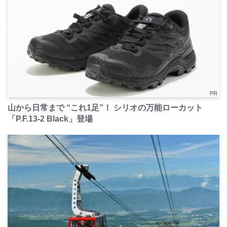
PR
山から日常まで “これ1足”！ シリオの万能ローカット
「P.F.13-2 Black」登場