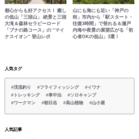
都心からも好アクセス！ 癒し
山にも海にも近い「神戸の
の低山「三頭山」 絶景と三頭
街」市内から「駅スタート・
大滝＆森林セラピーロード
往復3時間」で登れる＆瀬戸
「ブナの路コース」の “マイ
内海や夜景の展望広がる「初
ナスイオン” 登山レポ
心者OKの低山」3選！
人気タグ
#渓流釣り
#フライフィッシング
#イワナ
#トレッキング
#車中泊
#ソロキャンプ
#ワークマン
#朝日岳
#高山植物
#山小屋
人気記事