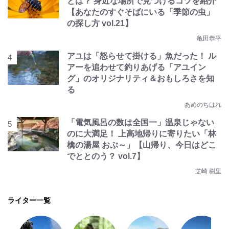
とは？ 身近な場所で見つけるコツを紹介
【あなたのすぐそばにいる「季節の虫」
の探し方 vol.21】
亀田恭平
アユは「怒らせて掛ける」魚だった！ ル
アーを追わせて釣りあげる「アユイン
グ」のオリジナリティ＆おもしろさを知
る
あめのちはれ
「電気風呂の数は全国一」温泉じゃない
のに大満足！ 上高地帰りに寄りたい「林
檎の湯屋 おぶ～」【山帰り、今日はどこ
でととのう？ vol.7】
芝崎 樹里
ライター一覧