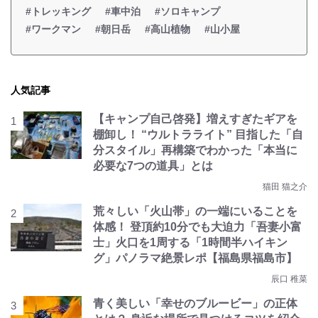
#トレッキング
#車中泊
#ソロキャンプ
#ワークマン
#朝日岳
#高山植物
#山小屋
人気記事
【キャンプ自己啓発】増えすぎたギアを
棚卸し！ “ウルトラライト” 目指した「自
分スタイル」再構築でわかった「本当に
必要な7つの道具」とは
猫田 猫之介
荒々しい「火山帯」の一端にいることを
体感！ 登頂約10分でも大迫力「吾妻小富
士」火口を1周する「1時間半ハイキン
グ」パノラマ絶景レポ【福島県福島市】
辰口 稚菜
青く美しい「幸せのブルービー」の正体