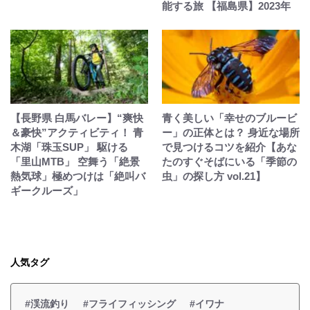
能する旅 【福島県】2023年
【長野県 白馬バレー】“爽快
青く美しい「幸せのブルービ
＆豪快”アクティビティ！ 青
ー」の正体とは？ 身近な場所
木湖「珠玉SUP」 駆ける
で見つけるコツを紹介【あな
「里山MTB」 空舞う「絶景
たのすぐそばにいる「季節の
熱気球」極めつけは「絶叫バ
虫」の探し方 vol.21】
ギークルーズ」
人気タグ
#渓流釣り
#フライフィッシング
#イワナ