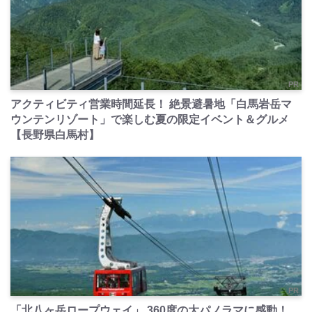
PR
アクティビティ営業時間延長！ 絶景避暑地「白馬岩岳マ
ウンテンリゾート」で楽しむ夏の限定イベント＆グルメ
【長野県白馬村】
PR
「北八ヶ岳ロープウェイ」 360度の大パノラマに感動！