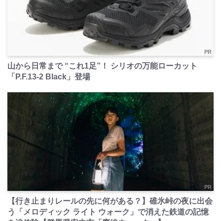
PR
山から日常まで “これ1足”！ シリオの万能ローカット
「P.F.13-2 Black」登場
PR
【行き止まりレールの先に何がある？】碓氷峠の夜に出会
う「メロディック ライト ウォーク」で消えた鉄道の記憶