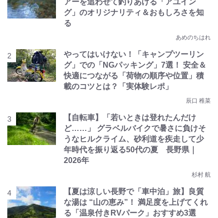
アーを追わせて釣りあげる「アユイン
グ」のオリジナリティ＆おもしろさを知
る
あめのちはれ
やってはいけない！「キャンプツーリン
グ」での「NGパッキング」7選！ 安全＆
快適につながる「荷物の順序や位置」積
載のコツとは？「実体験レポ」
辰口 稚菜
【自転車】「若いときは登れたんだけ
ど……」 グラベルバイクで暑さに負けそ
うなヒルクライム、砂利道を疾走して少
年時代を振り返る50代の夏 長野県｜
2026年
杉村 航
【夏は涼しい長野で「車中泊」旅】良質
な湯は “山の恵み”！ 満足度を上げてくれ
る「温泉付きRVパーク」おすすめ3選