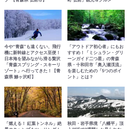
今や“青森”も遠くない、飛行
「アウトドア初心者」にもお
機に新幹線とアクセス至便！
すすめ！「ミシュラン・グリ
日本海を望みながら滑る贅沢
ーンガイド二つ星」の青森
「青森スプリング・スキーリ
県・十和田市「奥入瀬渓流」
ゾート」へ行ってきた！【青
を楽しむための「5つのポイ
森県 鯵ヶ沢町】
ント」とは？
「燃える！ 紅葉トンネル」絶
秋田・岩手県境「八幡平」頂