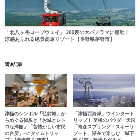
PR
「北八ヶ岳ロープウェイ」 360度の大パノラマに感動！
涼感あふれる絶景高原リゾート【長野県茅野市】
関連記事
津軽のシンボル「弘前城」か
「津軽西海岸」ウインタート
らめぐる街歩き「お城とレト
リップ！ 至極のパウダー天国
ロな洋館」「昔懐かしい市民
「青森スプリング・スキーリ
の台所」へ“タイムトリッ
ゾート」滞在で楽しむ「城下
プ”【青森県 弘前市】
町 弘前」観光＆グルメ