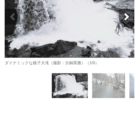
ダイナミックな銚子大滝（撮影：分銅英雅）（1/6）