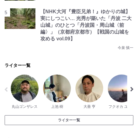
【NHK大河『豊臣兄弟！』ゆかりの城】
実にしつこい… 光秀が築いた「丹波 二大
山城」のひとつ「丹波国・周山城〈前
編〉」（京都府京都市）【戦国の山城を
攻める vol.09】
今泉 慎一
ライター一覧
丸山ゴンザレス
上池 樹
大善 亨
フクオカ ユウタ
ライター一覧