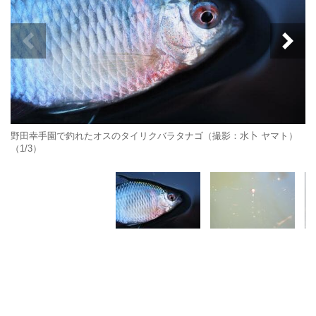
野田幸手園で釣れたオスのタイリクバラタナゴ（撮影：水卜 ヤマト）
（1/3）