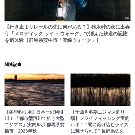
PR
【行き止まりレールの先に何がある？】碓氷峠の夜に出会
う「メロディック ライト ウォーク」で消えた鉄道の記憶
を追体験【群馬県安中市「廃線ウォーク」】
関連記事
【冬季釣り場】日本一の利根
【千曲川冬期ニジマス釣り
川！ 「都市型河川で狙う大型
場】フライフィッシング実釣
ニジマス」実釣ルポ 群馬県前
ルポ！ “闇に溶け込むライズ
橋市・2023年秋
に魅せられて” 長野県佐久