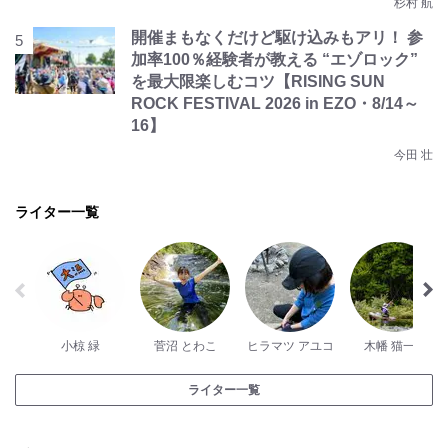
杉村 航
開催まもなくだけど駆け込みもアリ！ 参
加率100％経験者が教える “エゾロック”
を最大限楽しむコツ【RISING SUN
ROCK FESTIVAL 2026 in EZO・8/14～
16】
今田 壮
ライター一覧
小椋 緑
菅沼 とわこ
ヒラマツ アユコ
木幡 猫一郎
ライター一覧