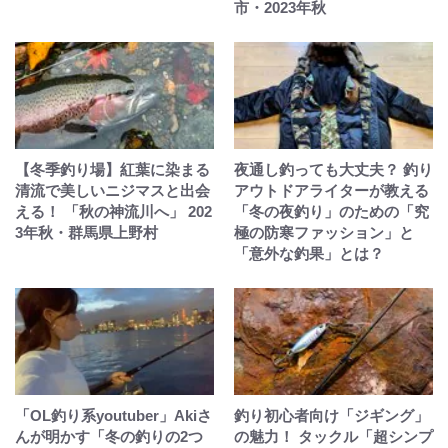
市・2023年秋
【冬季釣り場】紅葉に染まる
夜通し釣っても大丈夫？ 釣り
清流で美しいニジマスと出会
アウトドアライターが教える
える！ 「秋の神流川へ」 202
「冬の夜釣り」のための「究
3年秋・群馬県上野村
極の防寒ファッション」と
「意外な釣果」とは？
「OL釣り系youtuber」Akiさ
釣り初心者向け「ジギング」
んが明かす「冬の釣りの2つ
の魅力！ タックル「超シンプ