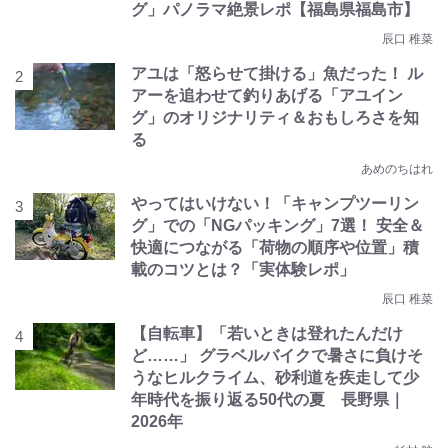
グ」パノラマ絶景レポ【福島県福島市】
辰口 稚菜
アユは「怒らせて掛ける」魚だった！ ル
アーを追わせて釣りあげる「アユイン
グ」のオリジナリティ＆おもしろさを知
る
あめのちはれ
やってはいけない！「キャンプツーリン
グ」での「NGパッキング」7選！ 安全＆
快適につながる「荷物の順序や位置」積
載のコツとは？「実体験レポ」
辰口 稚菜
【自転車】「若いときは登れたんだけ
ど……」 グラベルバイクで暑さに負けそ
うなヒルクライム、砂利道を疾走して少
年時代を振り返る50代の夏 長野県｜
2026年