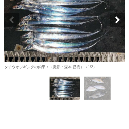
タチウオジギングの釣果！（撮影：森本 昌樹）（1/2）