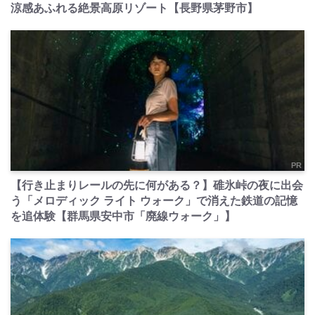
涼感あふれる絶景高原リゾート【長野県茅野市】
PR
【行き止まりレールの先に何がある？】碓氷峠の夜に出会
う「メロディック ライト ウォーク」で消えた鉄道の記憶
を追体験【群馬県安中市「廃線ウォーク」】