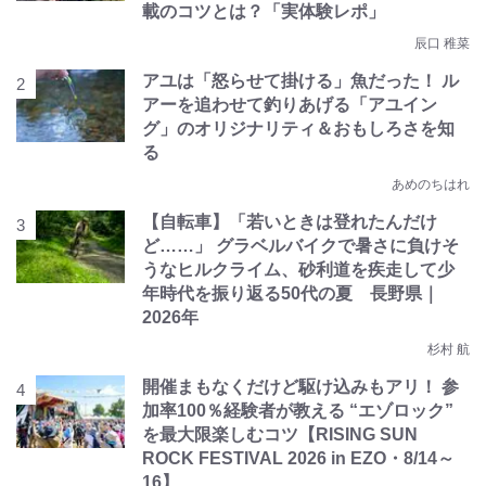
載のコツとは？「実体験レポ」
辰口 稚菜
アユは「怒らせて掛ける」魚だった！ ル
アーを追わせて釣りあげる「アユイン
グ」のオリジナリティ＆おもしろさを知
る
あめのちはれ
【自転車】「若いときは登れたんだけ
ど……」 グラベルバイクで暑さに負けそ
うなヒルクライム、砂利道を疾走して少
年時代を振り返る50代の夏 長野県｜
2026年
杉村 航
開催まもなくだけど駆け込みもアリ！ 参
加率100％経験者が教える “エゾロック”
を最大限楽しむコツ【RISING SUN
ROCK FESTIVAL 2026 in EZO・8/14～
16】