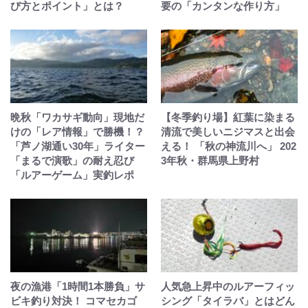
び方とポイント」とは？
要の「カンタンな作り方」
晩秋「ワカサギ動向」現地だ
【冬季釣り場】紅葉に染まる
けの「レア情報」で勝機！？
清流で美しいニジマスと出会
「芦ノ湖通い30年」ライター
える！ 「秋の神流川へ」 202
「まるで演歌」の耐え忍び
3年秋・群馬県上野村
「ルアーゲーム」実釣レポ
夜の漁港「1時間1本勝負」サ
人気急上昇中のルアーフィッ
ビキ釣り対決！ コマセカゴ
シング「タイラバ」とはどん