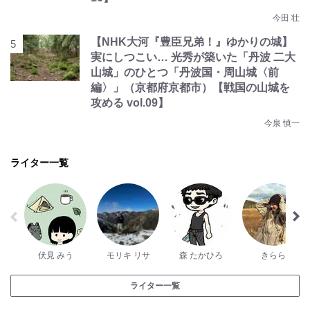
今田 壮
【NHK大河『豊臣兄弟！』ゆかりの城】
実にしつこい… 光秀が築いた「丹波 二大
山城」のひとつ「丹波国・周山城〈前
編〉」（京都府京都市）【戦国の山城を
攻める vol.09】
今泉 慎一
ライター一覧
伏見 みう
モリキ リサ
森 たかひろ
きらら
ライター一覧