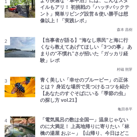
より快適な「車中泊」には、こんなスタ
イルもアリ！ 初挑戦の「ハッチバックテ
ント」簡単リビング設営＆使い勝手は想
像以上！「実践レポ」
森本 昌樹
【当事者が語る】“海なし県民”と海に行
くなら教えてあげてほしい「3つの事」 あ
まりの“不慣れ”さが招いた「ガッカリ経
験」レポ
村磁 朔芽
青く美しい「幸せのブルービー」の正体
とは？ 身近な場所で見つけるコツを紹介
【あなたのすぐそばにいる「季節の虫」
の探し方 vol.21】
亀田恭平
「電気風呂の数は全国一」温泉じゃない
のに大満足！ 上高地帰りに寄りたい「林
檎の湯屋 おぶ～」【山帰り、今日はどこ