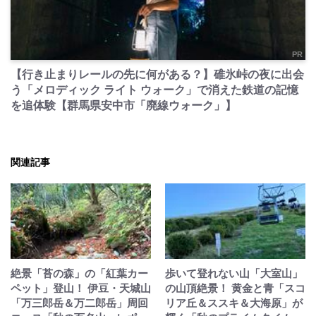
PR
【行き止まりレールの先に何がある？】碓氷峠の夜に出会
う「メロディック ライト ウォーク」で消えた鉄道の記憶
を追体験【群馬県安中市「廃線ウォーク」】
関連記事
絶景「苔の森」の「紅葉カー
歩いて登れない山「大室山」
ペット」登山！ 伊豆・天城山
の山頂絶景！ 黄金と青「スコ
「万三郎岳＆万二郎岳」周回
リア丘＆ススキ＆大海原」が