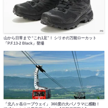
PR
山から日常まで “これ1足”！ シリオの万能ローカット
「P.F.13-2 Black」登場
PR
「北八ヶ岳ロープウェイ」 360度の大パノラマに感動！