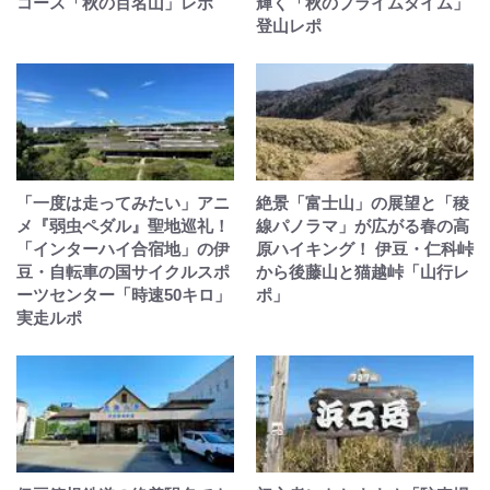
コース「秋の百名山」レポ
輝く「秋のプライムタイム」
登山レポ
「一度は走ってみたい」アニ
絶景「富士山」の展望と「稜
メ『弱虫ペダル』聖地巡礼！
線パノラマ」が広がる春の高
「インターハイ合宿地」の伊
原ハイキング！ 伊豆・仁科峠
豆・自転車の国サイクルスポ
から後藤山と猫越峠「山行レ
ーツセンター「時速50キロ」
ポ」
実走ルポ