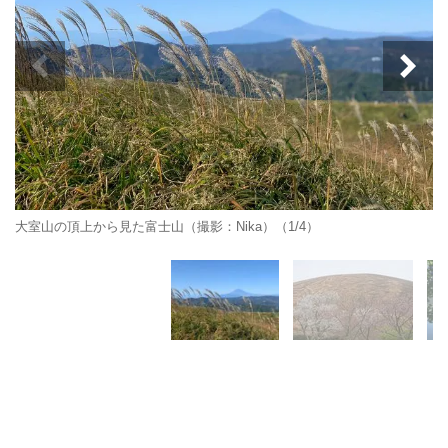
大室山の頂上から見た富士山（撮影：Nika）（1/4）