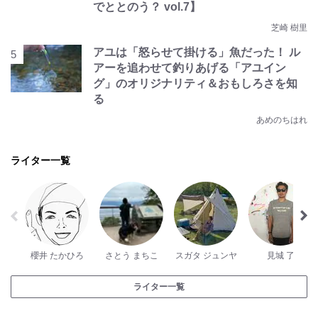
でととのう？ vol.7】
芝崎 樹里
アユは「怒らせて掛ける」魚だった！ ル
アーを追わせて釣りあげる「アユイン
グ」のオリジナリティ＆おもしろさを知
る
あめのちはれ
ライター一覧
櫻井 たかひろ
さとう まちこ
スガタ ジュンヤ
見城 了
ライター一覧