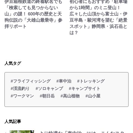
伊豆箱根鉄道の終着駅名でも
初心者にもおすすめ「駐車場
「検索しても見つからない
から1時間」のミニ登山！
山」の謎！ 600年の歴史と天
広々した山頂から富士山・伊
狗伝説の「大雄山最乗寺」参
豆半島・駿河湾を望む「絶景
拝リポート
スポット」静岡県・浜石岳と
は？
人気タグ
#フライフィッシング
#車中泊
#トレッキング
#渓流釣り
#ソロキャンプ
#キャンプサイト
#ワークマン
#朝日岳
#高山植物
#山小屋
人気記事