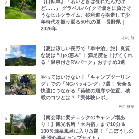
【自転車】「若いときは登れたんだけ
ど……」 グラベルバイクで暑さに負けそ
うなヒルクライム、砂利道を疾走して少
年時代を振り返る50代の夏 長野県｜
2026年
杉村 航
【夏は涼しい長野で「車中泊」旅】良質
な湯は “山の恵み”！ 満足度を上げてくれ
る「温泉付きRVパーク」おすすめ3選
やってはいけない！「キャンプツーリン
グ」での「NGパッキング」7選！ 安全＆
快適につながる「荷物の順序や位置」積
載のコツとは？「実体験レポ」
辰口 稚菜
【南会津に要チェックのキャンプ場あ
り！】観光名所「大内宿」まで10分＆
100％源泉風呂に入り放題！「こぼうしの
湯 洗心亭キャンプサイト」