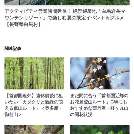
PR
アクティビティ営業時間延長！ 絶景避暑地「白馬岩岳マ
ウンテンリゾート」で楽しむ夏の限定イベント＆グルメ
【長野県白馬村】
関連記事
【首都圏近郊】連休前後に狙
まだ間に合う「首都圏近郊の
いたい「カタクリと新緑の萌
お花見登山ルート」GWにも
える低山ルート」＜奥多摩・
おすすめな西丹沢・畦ヶ丸山
御前山＞
の開花状況