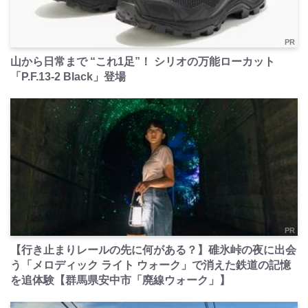
PR
山から日常まで “これ1足”！ シリオの万能ローカット
「P.F.13-2 Black」登場
PR
【行き止まりレールの先に何がある？】碓氷峠の夜に出会
う「メロディック ライト ウォーク」で消えた鉄道の記憶
を追体験【群馬県安中市「廃線ウォーク」】