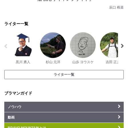
辰口 稚菜
ライター一覧
黒川 勇人
杉山 元洋
山歩 ヨウスケ
吉田 正之
ライター一覧
ブラマンガイド
ノウハウ
動画