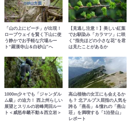
「山の上にビーチ」が出現！
【見逃し注意！】美しい紅葉
ロープウェイを賢く下山に使
でお馴染み「カラマツ」に咲
う静かでお手軽な穴場ルー
く”指先ほどの小さな花”を君
ト“羅漢寺山＆白砂山”へ
は見たことがあるか
1000m少々でも「ジャンダル
高山植物の女王にも会えるか
ム級」の迫力！ 西上州らしい
も？ 北アルプス屈指の人気を
展望とスリルの岩峰周回ルー
誇る「燕岳」＆憧れの「燕山
ト＜威怒牟畿不動＆西立岩＞
荘」を満喫する「1泊登山」
レポート