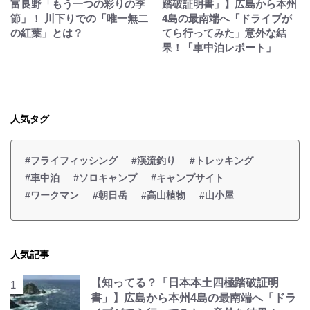
富良野「もう一つの彩りの季
踏破証明書」】広島から本州
節」！ 川下りでの「唯一無二
4島の最南端へ「ドライブが
の紅葉」とは？
てら行ってみた」意外な結
果！「車中泊レポート」
人気タグ
#フライフィッシング
#渓流釣り
#トレッキング
#車中泊
#ソロキャンプ
#キャンプサイト
#ワークマン
#朝日岳
#高山植物
#山小屋
人気記事
【知ってる？「日本本土四極踏破証明
書」】広島から本州4島の最南端へ「ドラ