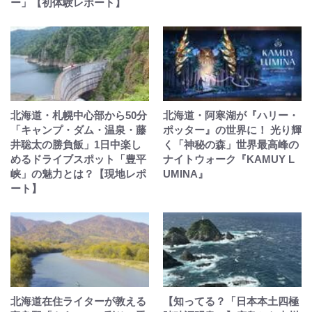
ー」【初体験レポート】
北海道・札幌中心部から50分
北海道・阿寒湖が『ハリー・
「キャンプ・ダム・温泉・藤
ポッター』の世界に！ 光り輝
井聡太の勝負飯」1日中楽し
く「神秘の森」世界最高峰の
めるドライブスポット「豊平
ナイトウォーク『KAMUY L
峡」の魅力とは？【現地レポ
UMINA』
ート】
北海道在住ライターが教える
【知ってる？「日本本土四極