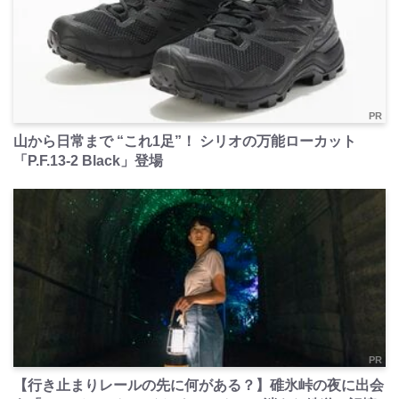
PR
山から日常まで “これ1足”！ シリオの万能ローカット
「P.F.13-2 Black」登場
PR
【行き止まりレールの先に何がある？】碓氷峠の夜に出会