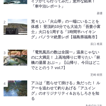
イブがてら行ってみた」意外な結果！
「車中泊レポート」
菱優
荒々しい「火山帯」の一端にいることを
体感！ 登頂約10分でも大迫力「吾妻小富
士」火口を1周する「1時間半ハイキン
グ」パノラマ絶景レポ【福島県福島市】
辰口 稚菜
「電気風呂の数は全国一」温泉じゃない
のに大満足！ 上高地帰りに寄りたい「林
檎の湯屋 おぶ～」【山帰り、今日はどこ
でととのう？ vol.7】
芝崎 樹里
アユは「怒らせて掛ける」魚だった！ ル
アーを追わせて釣りあげる「アユイン
グ」のオリジナリティ＆おもしろさを知
る
あめのちはれ