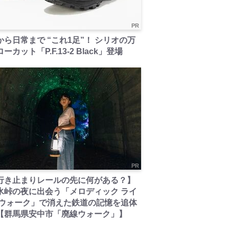
PR
から日常まで “これ1足”！ シリオの万
ーカット「P.F.13-2 Black」登場
PR
行き止まりレールの先に何がある？】
氷峠の夜に出会う「メロディック ライ
 ウォーク」で消えた鉄道の記憶を追体
【群馬県安中市「廃線ウォーク」】