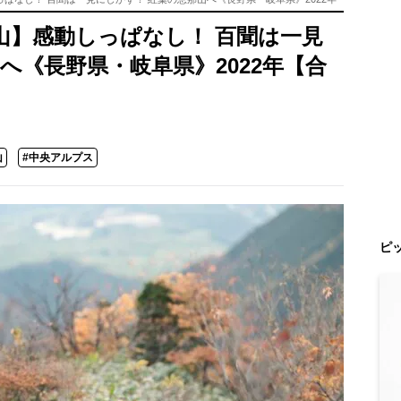
山】感動しっぱなし！ 百聞は一見
へ《長野県・岐阜県》2022年【合
山
#中央アルプス
ピ