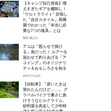
【キャンプ自己啓発】増
えすぎたギアを棚卸し！
“ウルトラライト” 目指し
た「自分スタイル」再構
築でわかった「本当に必
要な7つの道具」とは
猫田 猫之介
アユは「怒らせて掛け
る」魚だった！ ルアーを
追わせて釣りあげる「ア
ユイング」のオリジナリ
ティ＆おもしろさを知る
あめのちはれ
【自転車】「若いときは
登れたんだけど……」 グ
ラベルバイクで暑さに負
けそうなヒルクライム、
砂利道を疾走して少年時