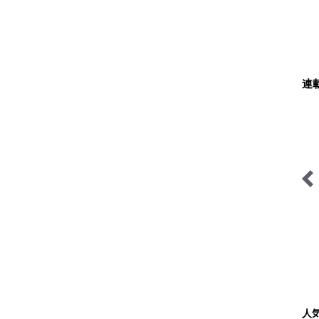
連
そこに山小屋を興して
日本で山登りはじめました
人