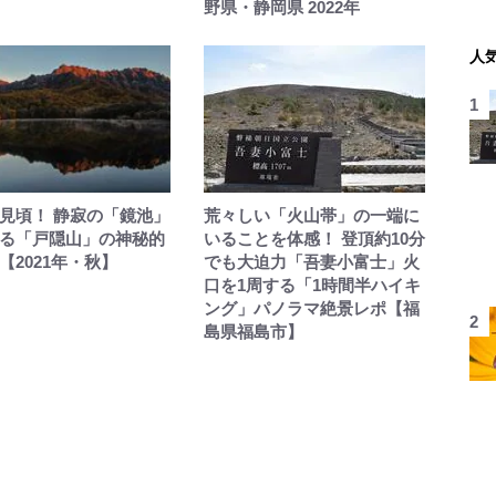
野県・静岡県 2022年
人
見頃！ 静寂の「鏡池」
荒々しい「火山帯」の一端に
る「戸隠山」の神秘的
いることを体感！ 登頂約10分
【2021年・秋】
でも大迫力「吾妻小富士」火
口を1周する「1時間半ハイキ
ング」パノラマ絶景レポ【福
島県福島市】