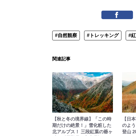
#自然観察
#トレッキング
#
関連記事
【秋と冬の境界線】「この時
【日本
期だけの絶景！」雪化粧した
のよう
北アルプス！ 三段紅葉の爺ヶ
登山 