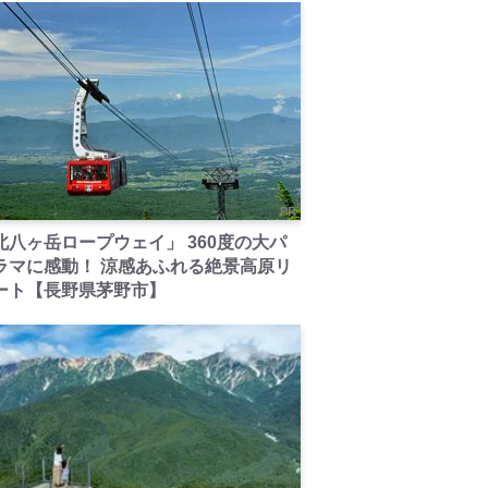
PR
北八ヶ岳ロープウェイ」 360度の大パ
ラマに感動！ 涼感あふれる絶景高原リ
ート【長野県茅野市】