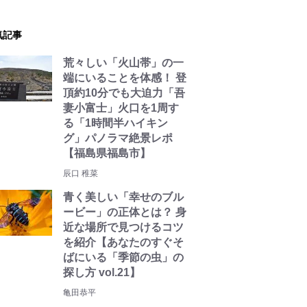
気記事
荒々しい「火山帯」の一
端にいることを体感！ 登
頂約10分でも大迫力「吾
妻小富士」火口を1周す
る「1時間半ハイキン
グ」パノラマ絶景レポ
【福島県福島市】
辰口 稚菜
青く美しい「幸せのブル
ービー」の正体とは？ 身
近な場所で見つけるコツ
を紹介【あなたのすぐそ
ばにいる「季節の虫」の
探し方 vol.21】
亀田恭平