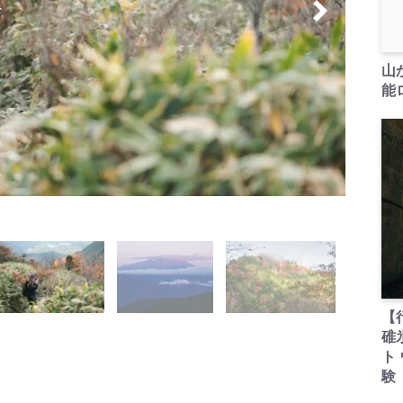
山
能ロ
【
碓
ト
験