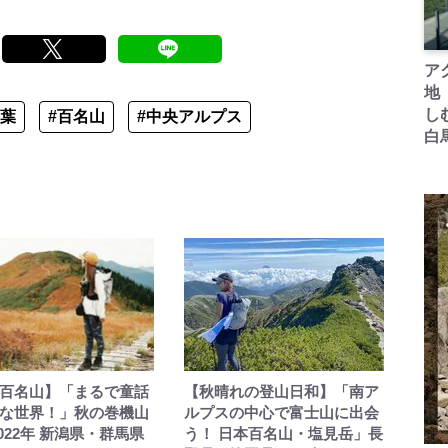
ア
地
し
紅葉
#百名山
#中央アルプス
白
百名山】「まるで童話
【秋晴れの登山日和】「南ア
な世界！」秋の巻機山
ルプスの中心で富士山に出会
2022年 新潟県・群馬県
う！ 日本百名山・塩見岳」長