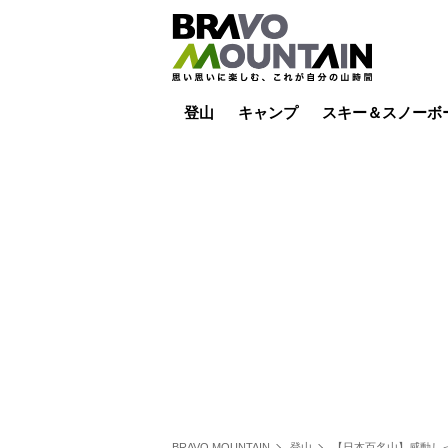
登山
キャンプ
スキー＆スノーボ
山小屋泊
山小屋ライブカメラ
テント泊
雪山
低山
山ご飯
その他登山
焚き火
その他キャンプ
スキー場ライブカ
バックカントリー
日帰り
キャンプ飯
スキー場
BRAVO MOUNTAIN
登山
【日本百名山】感動しっ