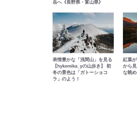
岳へ《長野県・富山県》
表情豊かな「浅間山」を見る
紅葉が
【hykemika_yの山歩き】 初
から見
冬の景色は「ガトーショコ
な眺め
ラ」のよう！