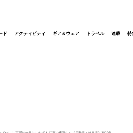
ード
アクティビティ
ギア＆ウェア
トラベル
連載
特
メラ
MTB
写真・動画
その他アクティビティ
キャンプ
スノー
その他
温泉・宿
名所・観光
日本で山
缶詰博士の
そこに山
ブーツの
日本人ハイカ
低山小道
尾瀬ガイド
わたし、
耕して焙
その他連
フィッシング
登山
食事・お酒
季節の虫
ぱなし！ 百聞は一見にしかず！ 紅葉の恵那山へ《長野県・岐阜県》2022年