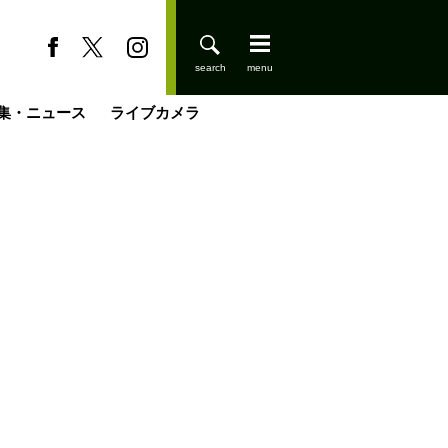
集・ニュース
ライブカメラ
登りはじめました
缶たん”CAN”P料理
小屋を興して
国の街角で
ーのネパール移住見聞録「Like a Rolling Stone」
具＆技術研究所
きららの“おぜ沼“日記
山小屋はじめます
煎して走る男
載
スキー場
山小屋