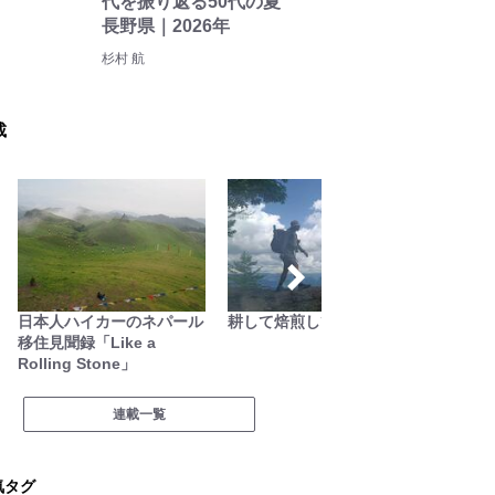
代を振り返る50代の夏
長野県｜2026年
杉村 航
載
日本人ハイカーのネパール
耕して焙煎して走る男
琉球島
移住見聞録「Like a
Rolling Stone」
連載一覧
気タグ