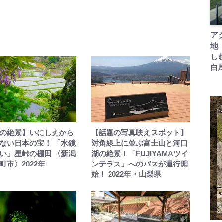
ア
地
し
白
の絶景】いにしえから
【話題の写真映えスポット】
ない日本の宝！ 「水鏡
対角線上に並ぶ富士山と河口
い」星峠の棚田 〈新潟
湖の絶景！「FUJIYAMAツイ
町市〉2022年
ンテラス」へのバスが運行開
始！ 2022年・山梨県