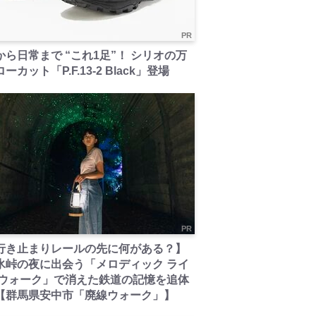
PR
から日常まで “これ1足”！ シリオの万
ーカット「P.F.13-2 Black」登場
PR
行き止まりレールの先に何がある？】
氷峠の夜に出会う「メロディック ライ
 ウォーク」で消えた鉄道の記憶を追体
【群馬県安中市「廃線ウォーク」】