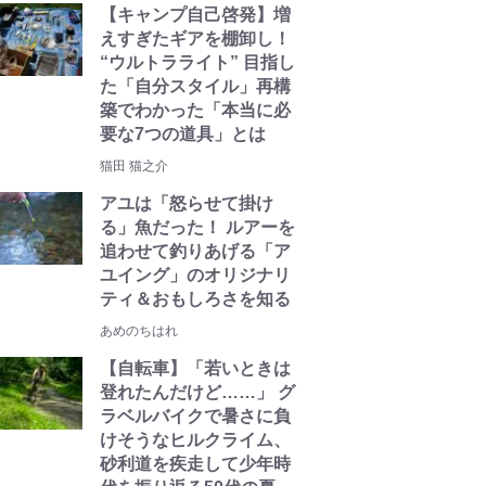
【キャンプ自己啓発】増
えすぎたギアを棚卸し！
“ウルトラライト” 目指し
た「自分スタイル」再構
築でわかった「本当に必
要な7つの道具」とは
猫田 猫之介
アユは「怒らせて掛け
る」魚だった！ ルアーを
追わせて釣りあげる「ア
ユイング」のオリジナリ
ティ＆おもしろさを知る
あめのちはれ
【自転車】「若いときは
登れたんだけど……」 グ
ラベルバイクで暑さに負
けそうなヒルクライム、
砂利道を疾走して少年時