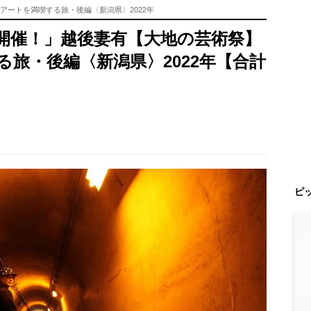
アートを満喫する旅・後編〈新潟県〉2022年
度開催！」越後妻有【大地の芸術祭】
旅・後編〈新潟県〉2022年【合計
ピ