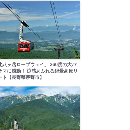
PR
北八ヶ岳ロープウェイ」 360度の大パ
ラマに感動！ 涼感あふれる絶景高原リ
ート【長野県茅野市】