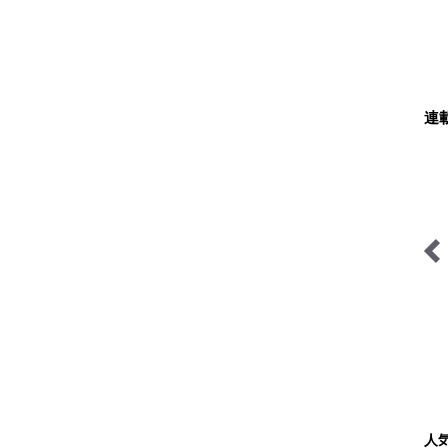
連
AKB48さっほーの動画連
今日も山旅気分
載「日本全国駅弁の旅」
人