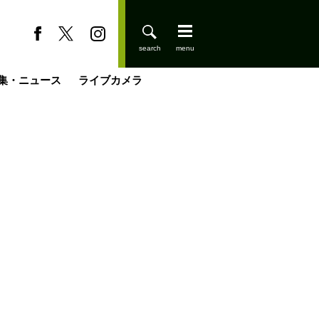
集・ニュース
ライブカメラ
登りはじめました
缶たん”CAN”P料理
小屋を興して
国の街角で
ーのネパール移住見聞録「Like a Rolling Stone」
具＆技術研究所
きららの“おぜ沼“日記
山小屋はじめます
載
スキー場
今日はどこでととのう？
山小屋