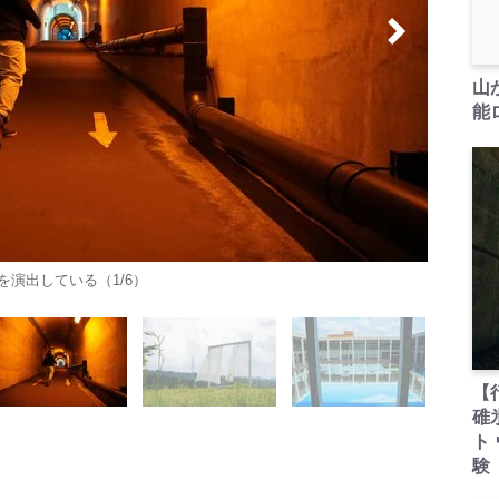
山
能ロ
演出している（1/6）
【
碓
ト
験