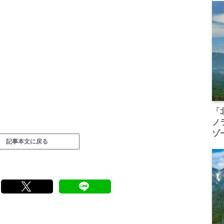
「
ノ
ゾ
記事本文に戻る