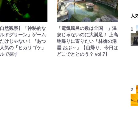
人
自然観察】「神秘的な
「電気風呂の数は全国一」温
ルドグリーン」ゲーム
泉じゃないのに大満足！ 上高
だけじゃない！『あつ
地帰りに寄りたい「林檎の湯
人気の「ヒカリゴケ」
屋 おぶ～」【山帰り、今日は
ルで探す
どこでととのう？ vol.7】