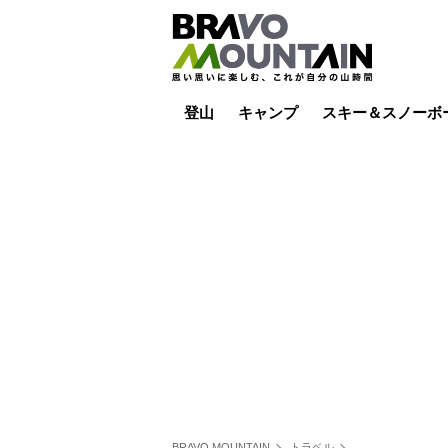
登山
キャンプ
スキー＆スノーボ
山小屋泊
山小屋ライブカメラ
テント泊
雪山
低山
山ご飯
その他登山
焚き火
その他キャンプ
スキー場ライブカ
バックカントリー
日帰り
キャンプ飯
スキー場
BRAVO MOUNTAIN
トラベル