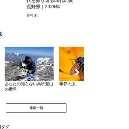
代を振り返る50代の夏
長野県｜2026年
杉村 航
載
あなたの知らない高所登山
季節の虫
behind 
の世界
連載一覧
気タグ