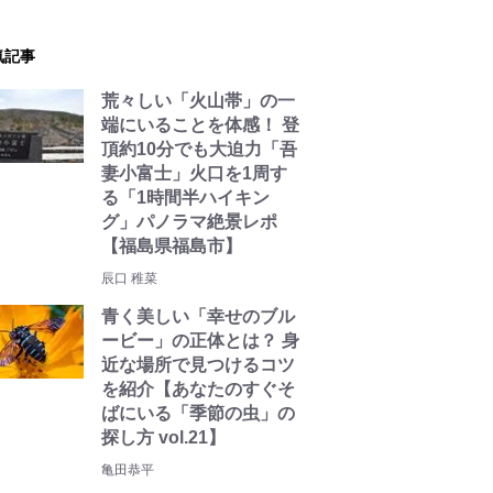
気記事
荒々しい「火山帯」の一
端にいることを体感！ 登
頂約10分でも大迫力「吾
妻小富士」火口を1周す
る「1時間半ハイキン
グ」パノラマ絶景レポ
【福島県福島市】
辰口 稚菜
青く美しい「幸せのブル
ービー」の正体とは？ 身
近な場所で見つけるコツ
を紹介【あなたのすぐそ
ばにいる「季節の虫」の
探し方 vol.21】
亀田恭平