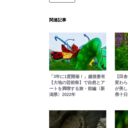
関連記事
「3年に1度開催！」越後妻有
【田舎
【大地の芸術祭】で自然とア
変わら
ートを満喫する旅・前編〈新
が美し
潟県〉2022年
県十日