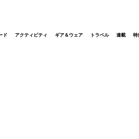
ード
アクティビティ
ギア＆ウェア
トラベル
連載
特
メラ
MTB
写真・動画
その他アクティビティ
キャンプ
スノー
その他
温泉・宿
名所・観光
季節の虫
日本で山
缶詰博士の
そこに山
ブーツの
日本人ハイカ
低山小道
尾瀬ガイド
わたし、
その他連
フィッシング
登山
食事・お酒
山帰り、