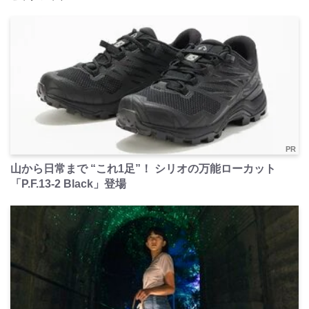
PR
山から日常まで “これ1足”！ シリオの万能ローカット
「P.F.13-2 Black」登場