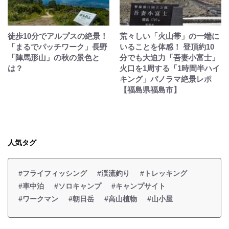
徒歩10分でアルプスの絶景！
荒々しい「火山帯」の一端に
「まるでパッチワーク」長野
いることを体感！ 登頂約10
「陣馬形山」の秋の景色と
分でも大迫力「吾妻小富士」
は？
火口を1周する「1時間半ハイ
キング」パノラマ絶景レポ
【福島県福島市】
人気タグ
#フライフィッシング
#渓流釣り
#トレッキング
#車中泊
#ソロキャンプ
#キャンプサイト
#ワークマン
#朝日岳
#高山植物
#山小屋