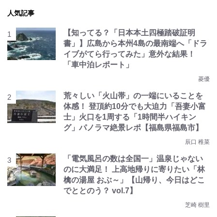
人気記事
【知ってる？「日本本土四極踏破証明
書」】広島から本州4島の最南端へ「ドラ
イブがてら行ってみた」意外な結果！
「車中泊レポート」
菱優
荒々しい「火山帯」の一端にいることを
体感！ 登頂約10分でも大迫力「吾妻小富
士」火口を1周する「1時間半ハイキン
グ」パノラマ絶景レポ【福島県福島市】
辰口 稚菜
「電気風呂の数は全国一」温泉じゃない
のに大満足！ 上高地帰りに寄りたい「林
檎の湯屋 おぶ～」【山帰り、今日はどこ
でととのう？ vol.7】
芝崎 樹里