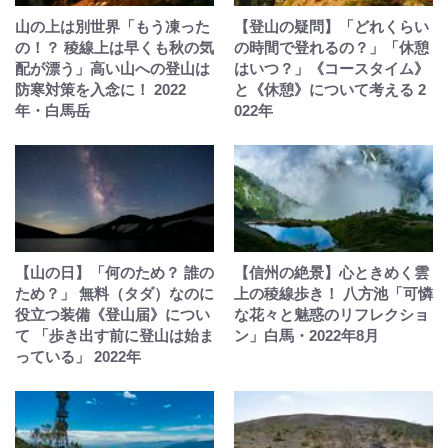
山の上は別世界「もう凍った
【登山の疑問】「どれくらい
の！？ 稜線上は早くも秋の気
の時間で登れるの？」「休憩
配が漂う」高い山への登山は
はいつ？」《コースタイム》
防寒対策を入念に！ 2022
と《休憩》について考える 2
年・白馬岳
022年
【山の日】「何のため？ 誰の
【信州の絶景】心ときめく雲
ため？」 無料（タダ）なのに
上の稜線歩き！ 八方池「可憐
役立つ装備《登山届》につい
な花々と魅惑のリフレクショ
て 「歩き出す前に登山は始ま
ン」白馬・2022年8月
っている」 2022年