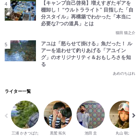
【キャンプ自己啓発】増えすぎたギアを
棚卸し！ “ウルトラライト” 目指した「自
分スタイル」再構築でわかった「本当に
必要な7つの道具」とは
猫田 猫之介
アユは「怒らせて掛ける」魚だった！ ル
アーを追わせて釣りあげる「アユイン
グ」のオリジナリティ＆おもしろさを知
る
あめのちはれ
ライター一覧
三浦 かきつばた
黒鷲 拓矢
池田 圭
丸山 朝之