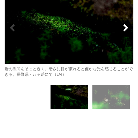
岩の隙間をそっと覗く。暗さに目が慣れると僅かな光を感じることがで
きる。長野県・八ヶ岳にて（1/4）