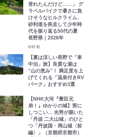
登れたんだけど……」 グ
ラベルバイクで暑さに負
けそうなヒルクライム、
砂利道を疾走して少年時
代を振り返る50代の夏
長野県｜2026年
杉村 航
【夏は涼しい長野で「車
中泊」旅】良質な湯は
“山の恵み”！ 満足度を上
げてくれる「温泉付きRV
パーク」おすすめ3選
【NHK大河『豊臣兄
弟！』ゆかりの城】実に
しつこい… 光秀が築いた
「丹波 二大山城」のひと
つ「丹波国・周山城〈前
編〉」（京都府京都市）