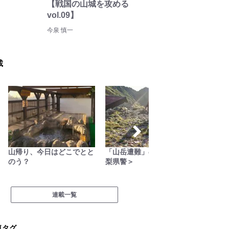
【戦国の山城を攻める
vol.09】
今泉 慎一
載
山帰り、今日はどこでとと
「山岳遭難」のリアル＜山
季節の
のう？
梨県警＞
連載一覧
気タグ