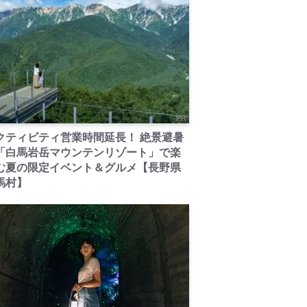
PR
クティビティ営業時間延長！ 絶景避暑
「白馬岩岳マウンテンリゾート」で楽
む夏の限定イベント＆グルメ【長野県
馬村】