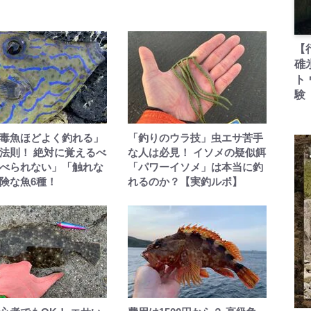
【
碓
ト
験
毒魚ほどよく釣れる」
「釣りのウラ技」虫エサ苦手
法則！ 絶対に覚えるべ
な人は必見！ イソメの疑似餌
べられない」「触れな
「パワーイソメ」は本当に釣
険な魚6種！
れるのか？【実釣ルポ】