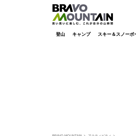
登山
キャンプ
スキー＆スノーボ
山小屋泊
山小屋ライブカメラ
テント泊
雪山
低山
山ご飯
その他登山
焚き火
その他キャンプ
スキー場ライブカ
バックカントリー
日帰り
キャンプ飯
スキー場
BRAVO MOUNTAIN
アクティビティ