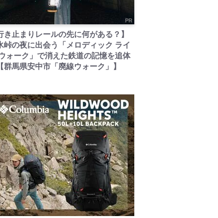
PR
行き止まりレールの先に何がある？】
氷峠の夜に出会う「メロディック ライ
 ウォーク」で消えた鉄道の記憶を追体
【群馬県安中市「廃線ウォーク」】