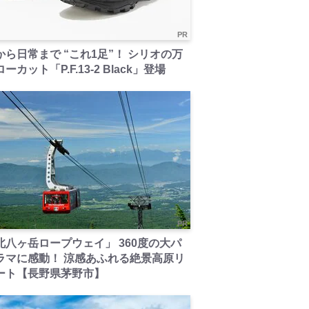
PR
から日常まで “これ1足”！ シリオの万
ーカット「P.F.13-2 Black」登場
PR
北八ヶ岳ロープウェイ」 360度の大パ
ラマに感動！ 涼感あふれる絶景高原リ
ート【長野県茅野市】