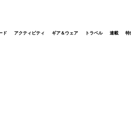
ード
アクティビティ
ギア＆ウェア
トラベル
連載
特
メラ
MTB
写真・動画
その他アクティビティ
キャンプ
スノー
その他
温泉・宿
名所・観光
缶詰博士の
そこに山
ブーツの
季節の虫
日本人ハイカ
低山小道
尾瀬ガイド
わたし、
耕して焙
その他連
フィッシング
登山
食事・お酒
日本で山