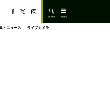
集・ニュース
ライブカメラ
缶たん”CAN”P料理
小屋を興して
国の街角で
ーのネパール移住見聞録「Like a Rolling Stone」
具＆技術研究所
きららの“おぜ沼“日記
山小屋はじめます
煎して走る男
載
スキー場
登りはじめました
山小屋