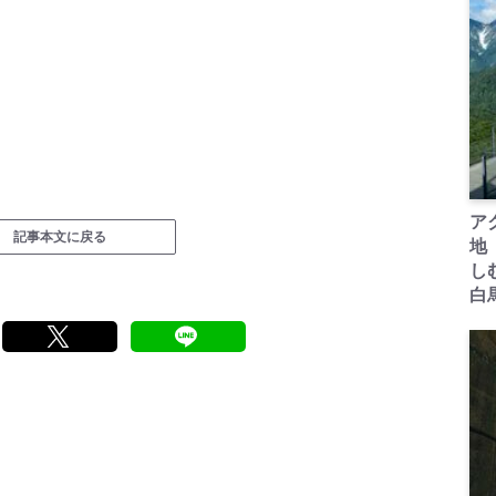
ア
記事本文に戻る
地
し
白