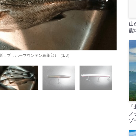
山
能ロ
：ブラボーマウンテン編集部）（1/3）
「
ノ
ゾ