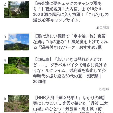
【南会津に要チェックのキャンプ場あ
り！】観光名所「大内宿」まで10分＆
100％源泉風呂に入り放題！「こぼうしの
湯 洗心亭キャンプサイト」
辰口 稚菜
【夏は涼しい長野で「車中泊」旅】良質
な湯は “山の恵み”！ 満足度を上げてくれ
る「温泉付きRVパーク」おすすめ3選
【自転車】「若いときは登れたんだけ
ど……」 グラベルバイクで暑さに負けそ
うなヒルクライム、砂利道を疾走して少
年時代を振り返る50代の夏 長野県｜
2026年
杉村 航
【NHK大河『豊臣兄弟！』ゆかりの城】
実にしつこい… 光秀が築いた「丹波 二大
山城」のひとつ「丹波国・周山城〈前