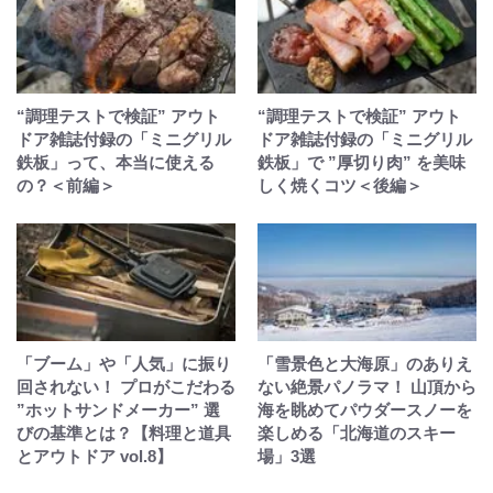
“調理テストで検証” アウト
“調理テストで検証” アウト
ドア雑誌付録の「ミニグリル
ドア雑誌付録の「ミニグリル
鉄板」って、本当に使える
鉄板」で ”厚切り肉” を美味
の？＜前編＞
しく焼くコツ＜後編＞
「ブーム」や「人気」に振り
「雪景色と大海原」のありえ
回されない！ プロがこだわる
ない絶景パノラマ！ 山頂から
”ホットサンドメーカー” 選
海を眺めてパウダースノーを
びの基準とは？【料理と道具
楽しめる「北海道のスキー
とアウトドア vol.8】
場」3選