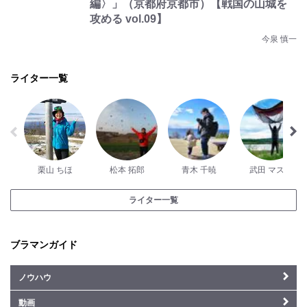
編〉」（京都府京都市）【戦国の山城を
攻める vol.09】
今泉 慎一
ライター一覧
栗山 ちほ
松本 拓郎
青木 千暁
武田 マスオ
ライター一覧
ブラマンガイド
ノウハウ
動画