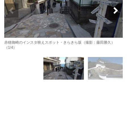
赤穂御崎のインスタ映えスポット・きらきら坂（撮影：藤田勝久）
（1/4）