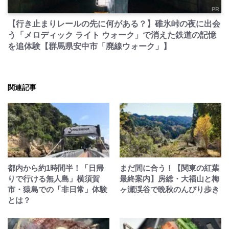
PR
【行き止まりレールの先に何がある？】碓氷峠の夜に出会
う「メロディック ライト ウォーク」で消えた鉄道の記憶
を追体験【群馬県安中市「廃線ウォーク」】
関連記事
都内から約1時間半！「日帰
まだ間に合う！【関東の紅葉
りで行ける無人島」横須賀
最終案内】房総・大福山と梅
市・猿島での「非日常」体験
ヶ瀬渓谷で晩秋のんびり歩き
とは？