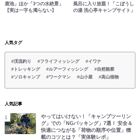
鹿池」ほか「3つの水絶景」
風呂に入り放題！「こぼうし
【実は一字も濁らない】
の湯 洗心亭キャンプサイト」
人気タグ
#渓流釣り
#フライフィッシング
#イワナ
#トレッキング
#ルアーフィッシング
#自然観察
#ソロキャンプ
#ワークマン
#山小屋
#高山植物
人気記事
やってはいけない！「キャンプツーリン
グ」での「NGパッキング」7選！ 安全＆
快適につながる「荷物の順序や位置」積
載のコツとは？「実体験レポ」