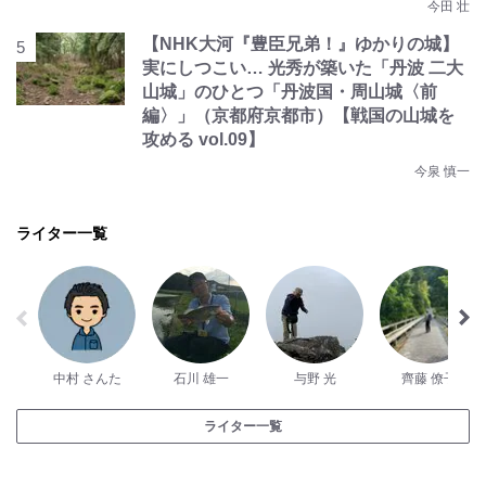
今田 壮
【NHK大河『豊臣兄弟！』ゆかりの城】
実にしつこい… 光秀が築いた「丹波 二大
山城」のひとつ「丹波国・周山城〈前
編〉」（京都府京都市）【戦国の山城を
攻める vol.09】
今泉 慎一
ライター一覧
中村 さんた
石川 雄一
与野 光
齊藤 僚子
ライター一覧