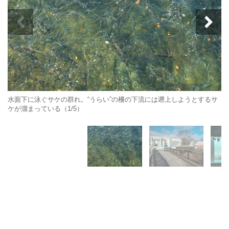
水面下に泳ぐサケの群れ。“うらい”の柵の下流には遡上しようとするサ
ケが溜まっている（1/5）