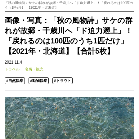
「秋の風物詩」サケの群れが故郷・千歳川へ「ド迫力遡上」！「戻れるのは100匹の
うち1匹だけ」【2021年・北海道】
画像・写真：「秋の風物詩」サケの群
れが故郷・千歳川へ「ド迫力遡上」！
「戻れるのは100匹のうち1匹だけ」
【2021年・北海道】【合計5枚】
2021.11.4
トラベル
名所・観光
#自然観察
#動物観察
#トラウト