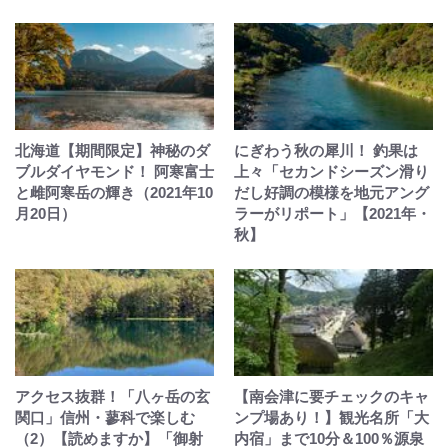
北海道【期間限定】神秘のダ
にぎわう秋の犀川！ 釣果は
ブルダイヤモンド！ 阿寒富士
上々「セカンドシーズン滑り
と雌阿寒岳の輝き（2021年10
だし好調の模様を地元アング
月20日）
ラーがリポート」【2021年・
秋】
アクセス抜群！「八ヶ岳の玄
【南会津に要チェックのキャ
関口」信州・蓼科で楽しむ
ンプ場あり！】観光名所「大
（2）【読めますか】「御射
内宿」まで10分＆100％源泉