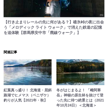
PR
【行き止まりレールの先に何がある？】碓氷峠の夜に出会
う「メロディック ライト ウォーク」で消えた鉄道の記憶
を追体験【群馬県安中市「廃線ウォーク」】
関連記事
紅葉真っ盛り！ 北海道・屈斜
冬がはじまるよ！ 「雌阿寒
路湖でヒメマス（ベニザケ）
岳」神秘の原生林を抜けて登
釣りが人気【2021年・秋】
った先に待つ絶景とは（2021
年10月24日）＜北海道＞