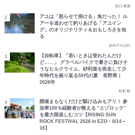
辰口 稚菜
アユは「怒らせて掛ける」魚だった！ ル
アーを追わせて釣りあげる「アユイン
グ」のオリジナリティ＆おもしろさを知
る
あめのちはれ
【自転車】「若いときは登れたんだけ
ど……」 グラベルバイクで暑さに負けそ
うなヒルクライム、砂利道を疾走して少
年時代を振り返る50代の夏 長野県｜
2026年
杉村 航
開催まもなくだけど駆け込みもアリ！ 参
加率100％経験者が教える “エゾロック”
を最大限楽しむコツ【RISING SUN
ROCK FESTIVAL 2026 in EZO・8/14～
16】