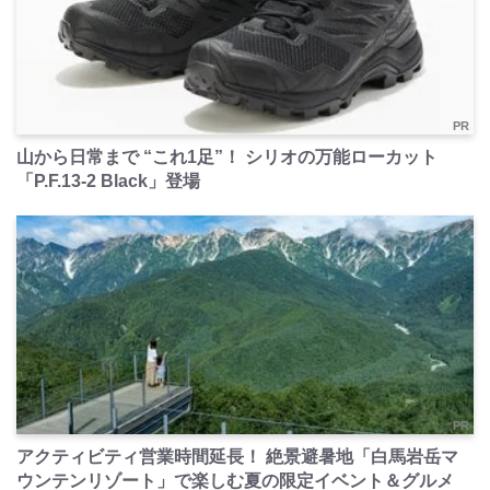
PR
山から日常まで “これ1足”！ シリオの万能ローカット
「P.F.13-2 Black」登場
PR
アクティビティ営業時間延長！ 絶景避暑地「白馬岩岳マ
ウンテンリゾート」で楽しむ夏の限定イベント＆グルメ