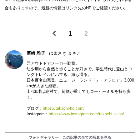
合もありますので、最新の情報はリンク先のHPでご確認ください。
1
2
濱崎 雅子
はまさき まさこ
元アウトドアメーカー勤務。
幼少期から自然と歩くことが好きで、学生時代に登山とロ
ングトレイルにハマる。海も潜る。
日本百名山完登、ニュージーランド「テ・アラロア」3,000
kmが大きな経験。
山×珈琲は絶対で、荷物が重くてもコーヒーミルを持ち歩
く。
ブログ：
https://takachi-ho.com/
Instagram：
https://www.instagram.com/takachi_aiina/
フォトギャラリー この記事の全ての写真を見る