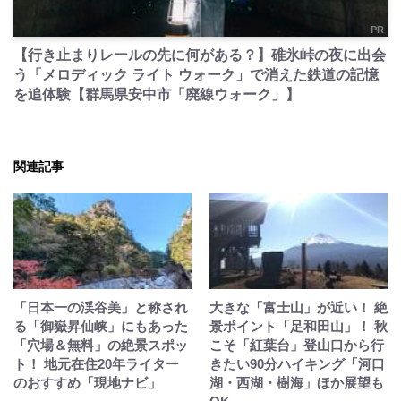
PR
【行き止まりレールの先に何がある？】碓氷峠の夜に出会
う「メロディック ライト ウォーク」で消えた鉄道の記憶
を追体験【群馬県安中市「廃線ウォーク」】
関連記事
「日本一の渓谷美」と称され
大きな「富士山」が近い！ 絶
る「御嶽昇仙峡」にもあった
景ポイント「足和田山」！ 秋
「穴場＆無料」の絶景スポッ
こそ「紅葉台」登山口から行
ト！ 地元在住20年ライター
きたい90分ハイキング「河口
のおすすめ「現地ナビ」
湖・西湖・樹海」ほか展望も