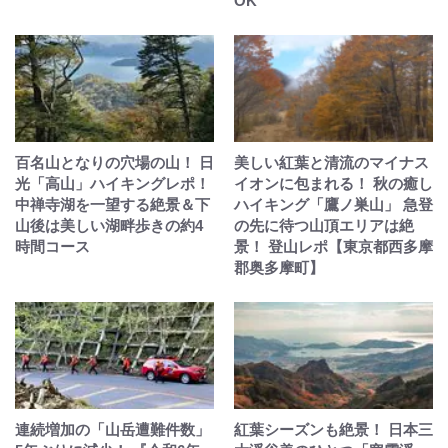
OK
百名山となりの穴場の山！ 日
美しい紅葉と清流のマイナス
光「高山」ハイキングレポ！
イオンに包まれる！ 秋の癒し
中禅寺湖を一望する絶景＆下
ハイキング「鷹ノ巣山」 急登
山後は美しい湖畔歩きの約4
の先に待つ山頂エリアは絶
時間コース
景！ 登山レポ【東京都西多摩
郡奥多摩町】
連続増加の「山岳遭難件数」
紅葉シーズンも絶景！ 日本三