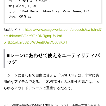
円～、XLサイズ：8,800円～
サイズ／M、L、XL
カラー／Dark Beige、Urban Gray、Moss Green、PC
Blue、RP Gray
商品サイト：
https://www.paagoworks.com/products/switch-xl?
srsltid=AfmBOorr9GbDNRgnq1foUx8-
S_BZi1pU2r9B2f0iWUeuBUalVQ98vK0H
■シーンにあわせて使えるユーティリティバ
ッグ
シーンに合わせて自由に使える「SWITCH」は、非常に実
用的なアイテムである。「SWITCH」の汎用性の高さは、あ
らゆるアウトドアシーンで重宝するだろう。
※この記事の情報は2024年11月現在のものです。内容が変更される場