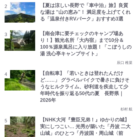
【夏は涼しい長野で「車中泊」旅】良質
な湯は “山の恵み”！ 満足度を上げてくれ
る「温泉付きRVパーク」おすすめ3選
【南会津に要チェックのキャンプ場あ
り！】観光名所「大内宿」まで10分＆
100％源泉風呂に入り放題！「こぼうしの
湯 洗心亭キャンプサイト」
辰口 稚菜
【自転車】「若いときは登れたんだけ
ど……」 グラベルバイクで暑さに負けそ
うなヒルクライム、砂利道を疾走して少
年時代を振り返る50代の夏 長野県｜
2026年
杉村 航
【NHK大河『豊臣兄弟！』ゆかりの城】
実にしつこい… 光秀が築いた「丹波 二大
山城」のひとつ「丹波国・周山城〈前