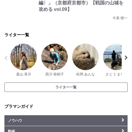
編〉」（京都府京都市）【戦国の山城を
攻める vol.09】
今泉 慎一
ライター一覧
葉山 美月
西川 裕樹子
松岡 あんな
さとう まちこ
ライター一覧
ブラマンガイド
ノウハウ
動画