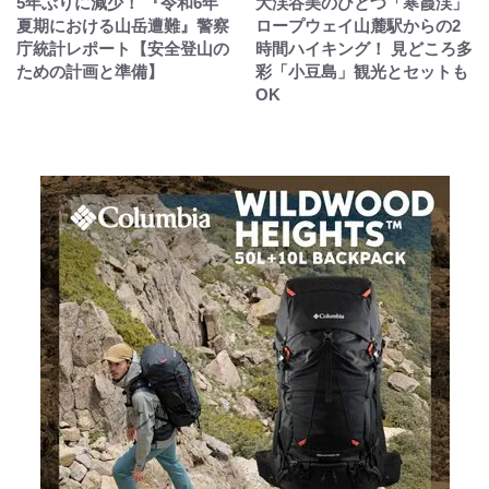
5年ぶりに減少！ 『令和6年
大渓谷美のひとつ「寒霞渓」
夏期における山岳遭難』警察
ロープウェイ山麓駅からの2
庁統計レポート【安全登山の
時間ハイキング！ 見どころ多
ための計画と準備】
彩「小豆島」観光とセットも
OK