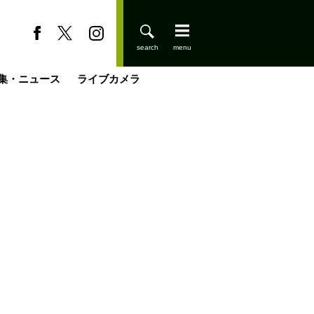
集・ニュース
ライブカメラ
登りはじめました
缶たん”CAN”P料理
小屋を興して
国の街角で
ーのネパール移住見聞録「Like a Rolling Stone」
具＆技術研究所
きららの“おぜ沼“日記
山小屋はじめます
煎して走る男
載
スキー場
山小屋