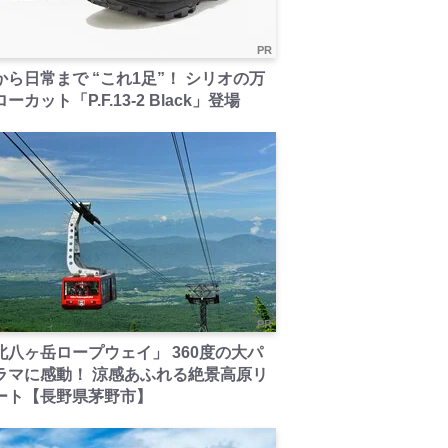
PR
から日常まで “これ1足”！ シリオの万
ーカット「P.F.13-2 Black」登場
PR
北八ヶ岳ロープウェイ」 360度の大パ
ラマに感動！ 涼感あふれる絶景高原リ
ート【長野県茅野市】