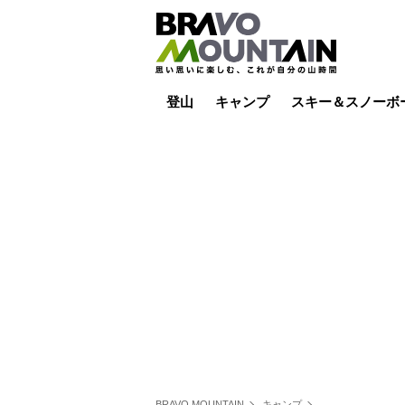
登山
キャンプ
スキー＆スノーボ
山小屋泊
山小屋ライブカメラ
テント泊
雪山
低山
山ご飯
その他登山
焚き火
その他キャンプ
スキー場ライブカ
バックカントリー
日帰り
キャンプ飯
スキー場
BRAVO MOUNTAIN
キャンプ