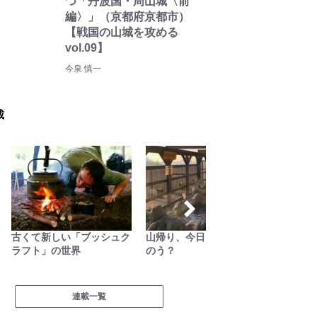
つ「丹波国・周山城〈前
編〉」（京都府京都市）
【戦国の山城を攻める
vol.09】
今泉 慎一
載
て新しい「ブッシュク
山帰り、今日はどこでとと
缶詰博士の缶たん”
ト」の世界
のう？
料理
連載一覧