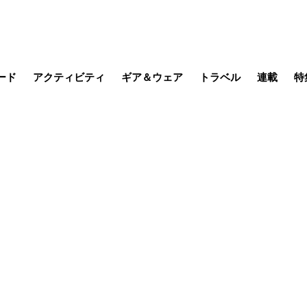
ード
アクティビティ
ギア＆ウェア
トラベル
連載
特
メラ
MTB
写真・動画
その他アクティビティ
キャンプ
スノー
その他
温泉・宿
名所・観光
日本で山
缶詰博士の
そこに山
ブーツの
日本人ハイカ
低山小道
尾瀬ガイド
わたし、
耕して焙
その他連
フィッシング
登山
食事・お酒
季節の虫