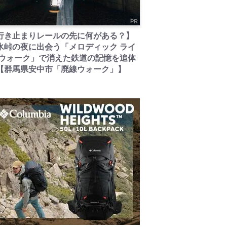
PR
行き止まりレールの先に何がある？】
氷峠の夜に出会う「メロディック ライ
 ウォーク」で消えた鉄道の記憶を追体
【群馬県安中市「廃線ウォーク」】