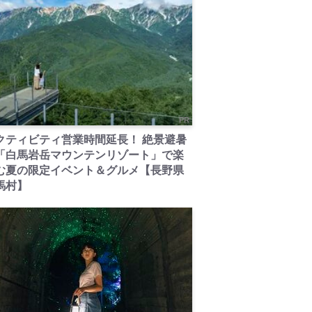
PR
クティビティ営業時間延長！ 絶景避暑
「白馬岩岳マウンテンリゾート」で楽
む夏の限定イベント＆グルメ【長野県
馬村】