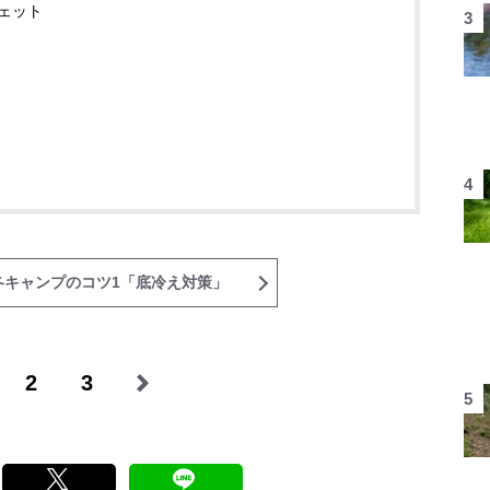
ェット
冬キャンプのコツ1「底冷え対策」
2
3