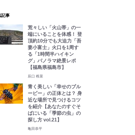
気記事
荒々しい「火山帯」の一
端にいることを体感！ 登
頂約10分でも大迫力「吾
妻小富士」火口を1周す
る「1時間半ハイキン
グ」パノラマ絶景レポ
【福島県福島市】
辰口 稚菜
青く美しい「幸せのブル
ービー」の正体とは？ 身
近な場所で見つけるコツ
を紹介【あなたのすぐそ
ばにいる「季節の虫」の
探し方 vol.21】
亀田恭平