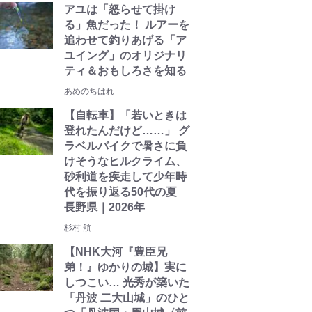
アユは「怒らせて掛け
る」魚だった！ ルアーを
追わせて釣りあげる「ア
ユイング」のオリジナリ
ティ＆おもしろさを知る
あめのちはれ
【自転車】「若いときは
登れたんだけど……」 グ
ラベルバイクで暑さに負
けそうなヒルクライム、
砂利道を疾走して少年時
代を振り返る50代の夏
長野県｜2026年
杉村 航
【NHK大河『豊臣兄
弟！』ゆかりの城】実に
しつこい… 光秀が築いた
「丹波 二大山城」のひと