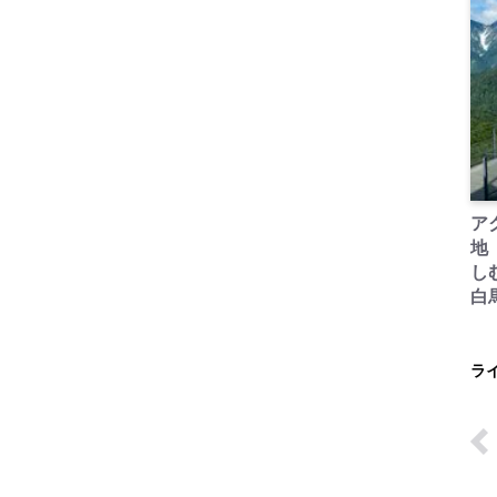
ア
地
し
白
ラ