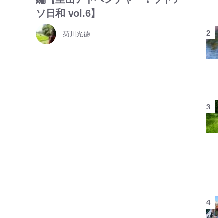
ソ日和 vol.6】
菊川光徳