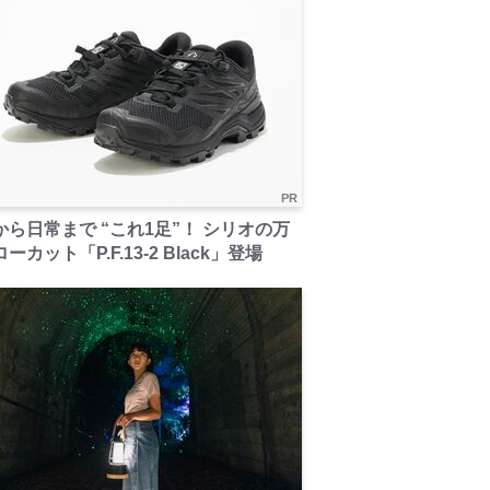
PR
から日常まで “これ1足”！ シリオの万
ーカット「P.F.13-2 Black」登場