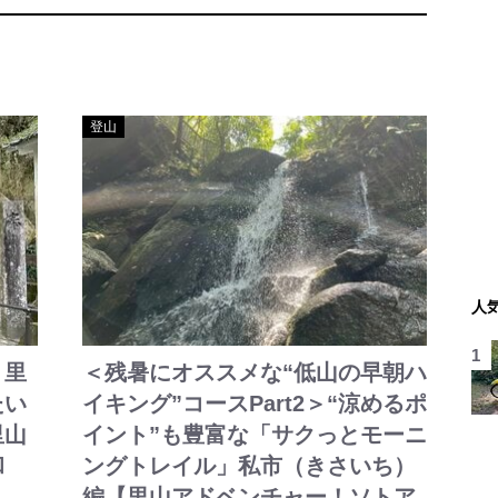
登山
人
＞里
＜残暑にオススメな“低山の早朝ハ
たい
イキング”コースPart2＞“涼めるポ
里山
イント”も豊富な「サクっとモーニ
和
ングトレイル」私市（きさいち）
編【里山アドベンチャー！ソトア