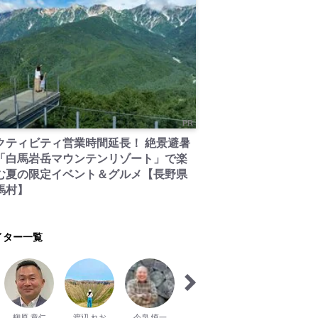
PR
クティビティ営業時間延長！ 絶景避暑
「白馬岩岳マウンテンリゾート」で楽
む夏の限定イベント＆グルメ【長野県
馬村】
イター一覧
柳原 章仁
渡辺 れお
今泉 慎一
野口 宣存
川之上 晴