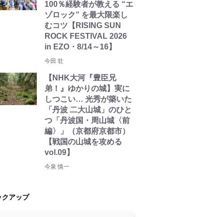
100％経験者が教える “エ
ゾロック” を最大限楽し
むコツ【RISING SUN
ROCK FESTIVAL 2026
in EZO・8/14～16】
今田 壮
【NHK大河『豊臣兄
弟！』ゆかりの城】実に
しつこい… 光秀が築いた
「丹波 二大山城」のひと
つ「丹波国・周山城〈前
編〉」（京都府京都市）
【戦国の山城を攻める
vol.09】
今泉 慎一
ックアップ