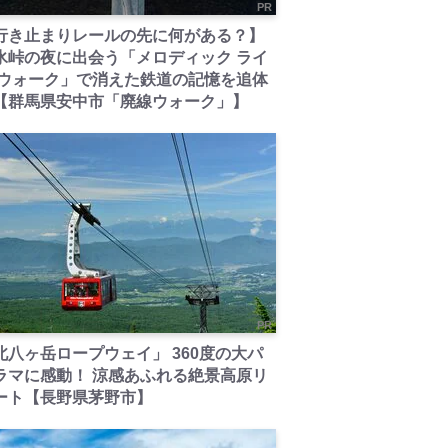
PR
行き止まりレールの先に何がある？】
氷峠の夜に出会う「メロディック ライ
 ウォーク」で消えた鉄道の記憶を追体
【群馬県安中市「廃線ウォーク」】
PR
北八ヶ岳ロープウェイ」 360度の大パ
ラマに感動！ 涼感あふれる絶景高原リ
ート【長野県茅野市】