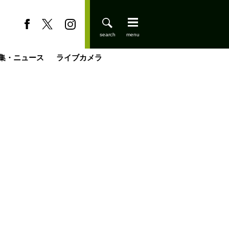
集・ニュース
ライブカメラ
缶たん”CAN”P料理
小屋を興して
国の街角で
ーのネパール移住見聞録「Like a Rolling Stone」
具＆技術研究所
きららの“おぜ沼“日記
山小屋はじめます
煎して走る男
載
スキー場
登りはじめました
山小屋