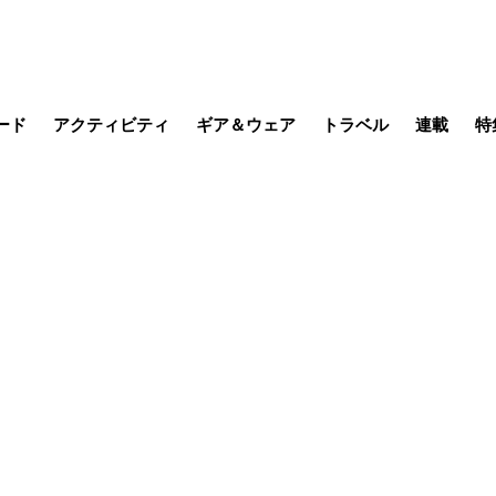
ード
アクティビティ
ギア＆ウェア
トラベル
連載
特
メラ
MTB
写真・動画
その他アクティビティ
キャンプ
スノー
その他
温泉・宿
名所・観光
缶詰博士の
そこに山
ブーツの
季節の虫
日本人ハイカ
低山小道
尾瀬ガイド
わたし、
耕して焙
その他連
フィッシング
登山
食事・お酒
日本で山