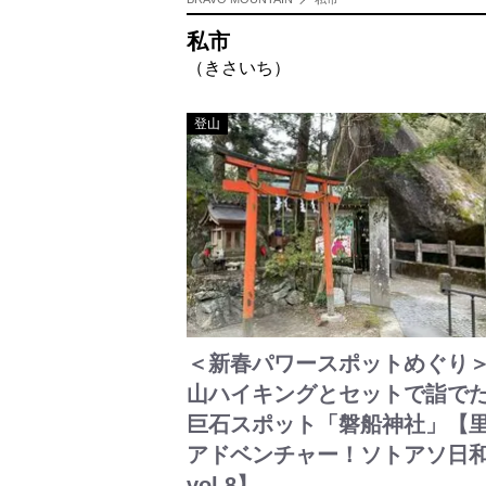
私市
（きさいち）
登山
＜新春パワースポットめぐり
山ハイキングとセットで詣で
巨石スポット「磐船神社」【
アドベンチャー！ソトアソ日
vol.8】