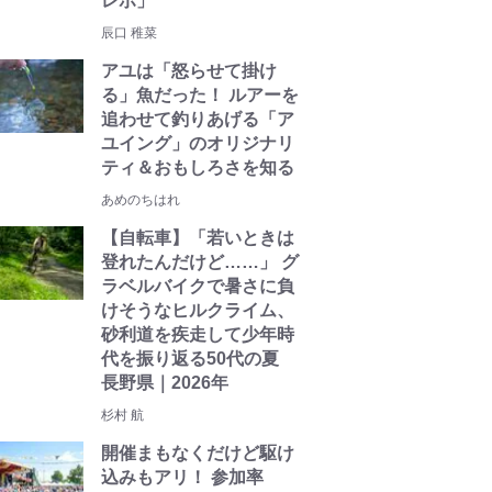
レポ」
辰口 稚菜
アユは「怒らせて掛け
る」魚だった！ ルアーを
追わせて釣りあげる「ア
ユイング」のオリジナリ
ティ＆おもしろさを知る
あめのちはれ
【自転車】「若いときは
登れたんだけど……」 グ
ラベルバイクで暑さに負
けそうなヒルクライム、
砂利道を疾走して少年時
代を振り返る50代の夏
長野県｜2026年
杉村 航
開催まもなくだけど駆け
込みもアリ！ 参加率