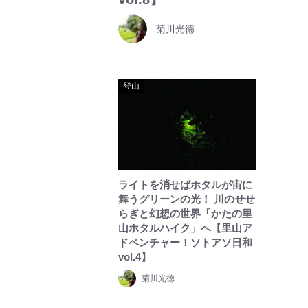
菊川光徳
登山
ライトを消せばホタルが宙に
舞うグリーンの光！ 川のせせ
らぎと幻想の世界「かたの里
山ホタルハイク」へ【里山ア
ドベンチャー！ソトアソ日和
vol.4】
菊川光徳