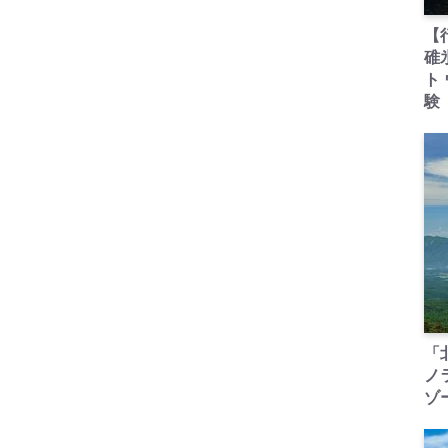
【
碓
ト
験
「
ノ
ゾ