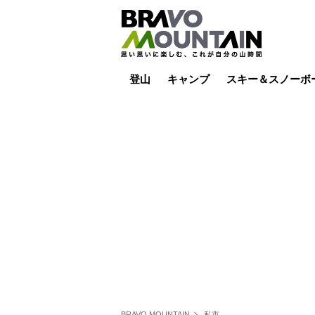
登山
キャンプ
スキー＆スノーボ
山小屋泊
山小屋ライブカメラ
テント泊
雪山
低山
山ご飯
その他登山
焚き火
その他キャンプ
スキー場ライブカ
バックカントリー
日帰り
キャンプ飯
スキー場
BRAVO MOUNTAIN
私市