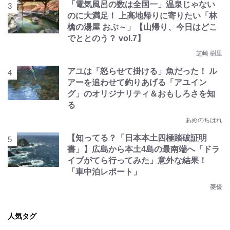
「電気風呂の数は全国一」温泉じゃない
のに大満足！ 上高地帰りに寄りたい「林
檎の湯屋 おぶ～」【山帰り、今日はどこ
でととのう？ vol.7】
芝崎 樹里
アユは「怒らせて掛ける」魚だった！ ル
アーを追わせて釣りあげる「アユイン
グ」のオリジナリティ＆おもしろさを知
る
あめのちはれ
【知ってる？「日本本土四極踏破証明
書」】広島から本土4島の最南端へ「ドラ
イブがてら行ってみた」意外な結果！
「車中泊レポート」
菱優
人気タグ