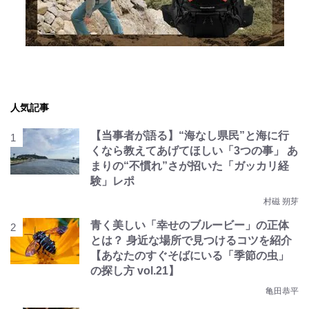
人気記事
【当事者が語る】“海なし県民”と海に行
くなら教えてあげてほしい「3つの事」 あ
まりの“不慣れ”さが招いた「ガッカリ経
験」レポ
村磁 朔芽
青く美しい「幸せのブルービー」の正体
とは？ 身近な場所で見つけるコツを紹介
【あなたのすぐそばにいる「季節の虫」
の探し方 vol.21】
亀田恭平