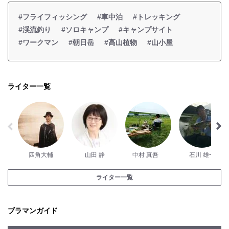
#フライフィッシング
#車中泊
#トレッキング
#渓流釣り
#ソロキャンプ
#キャンプサイト
#ワークマン
#朝日岳
#高山植物
#山小屋
ライター一覧
四角大輔
山田 静
中村 真吾
石川 雄一
ライター一覧
ブラマンガイド