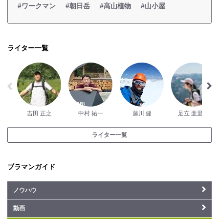
#ワークマン
#朝日岳
#高山植物
#山小屋
ライター一覧
吉田 正之
中村 祐一
藤川 健
足立 亜里紗
ライター一覧
ブラマンガイド
ノウハウ
動画