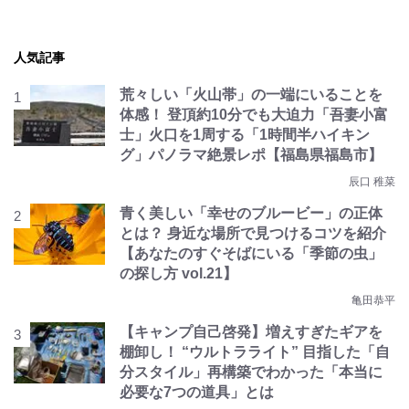
人気記事
荒々しい「火山帯」の一端にいることを
体感！ 登頂約10分でも大迫力「吾妻小富
士」火口を1周する「1時間半ハイキン
グ」パノラマ絶景レポ【福島県福島市】
辰口 稚菜
青く美しい「幸せのブルービー」の正体
とは？ 身近な場所で見つけるコツを紹介
【あなたのすぐそばにいる「季節の虫」
の探し方 vol.21】
亀田恭平
【キャンプ自己啓発】増えすぎたギアを
棚卸し！ “ウルトラライト” 目指した「自
分スタイル」再構築でわかった「本当に
必要な7つの道具」とは