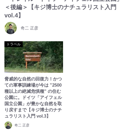
＜後編＞【キジ博士のナチュラリスト入門
vol.4】
奇二 正彦
トラベル
脅威的な自然の回復力！かつ
ての軍事訓練場が今は ”2500
種以上の絶滅危惧種” の住む
公園に。ドイツ「アイフェル
国立公園」が豊かな自然を取
り戻すまで【キジ博士のナチ
ュラリスト入門 vol.3】
奇二 正彦