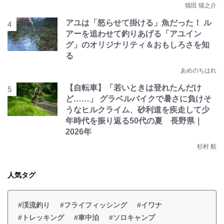
猫田 猫之介
アユは「怒らせて掛ける」魚だった！ ル
アーを追わせて釣りあげる「アユイン
グ」のオリジナリティ＆おもしろさを知
る
あめのちはれ
【自転車】「若いときは登れたんだけ
ど……」 グラベルバイクで暑さに負けそ
うなヒルクライム、砂利道を疾走して少
年時代を振り返る50代の夏 長野県｜
2026年
杉村 航
人気タグ
#渓流釣り
#フライフィッシング
#イワナ
#トレッキング
#車中泊
#ソロキャンプ