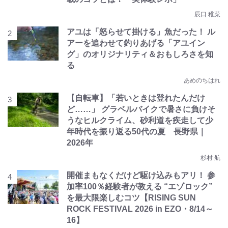
辰口 稚菜
アユは「怒らせて掛ける」魚だった！ ル
アーを追わせて釣りあげる「アユイン
グ」のオリジナリティ＆おもしろさを知
る
あめのちはれ
【自転車】「若いときは登れたんだけ
ど……」 グラベルバイクで暑さに負けそ
うなヒルクライム、砂利道を疾走して少
年時代を振り返る50代の夏 長野県｜
2026年
杉村 航
開催まもなくだけど駆け込みもアリ！ 参
加率100％経験者が教える “エゾロック”
を最大限楽しむコツ【RISING SUN
ROCK FESTIVAL 2026 in EZO・8/14～
16】