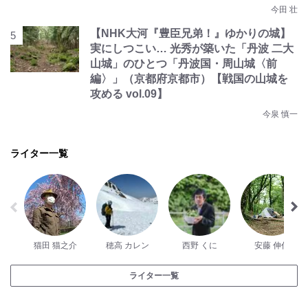
今田 壮
【NHK大河『豊臣兄弟！』ゆかりの城】
実にしつこい… 光秀が築いた「丹波 二大
山城」のひとつ「丹波国・周山城〈前
編〉」（京都府京都市）【戦国の山城を
攻める vol.09】
今泉 慎一
ライター一覧
猫田 猫之介
穂高 カレン
西野 くに
安藤 伸代
ライター一覧