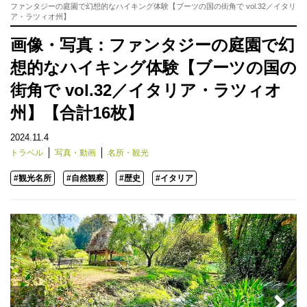
ファンタジーの庭園で幻想的なハイキング体験【ブーツの国の街角で vol.32／イタリ
ア・ラツィオ州】
画像・写真：ファンタジーの庭園で幻
想的なハイキング体験【ブーツの国の
街角で vol.32／イタリア・ラツィオ
州】【合計16枚】
2024.11.4
トラベル
写真・動画
名所・観光
#観光名所
#自然観察
#歴史
#イタリア