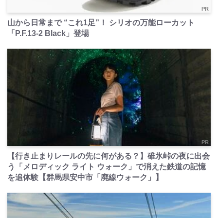
PR
山から日常まで “これ1足”！ シリオの万能ローカット
「P.F.13-2 Black」登場
PR
【行き止まりレールの先に何がある？】碓氷峠の夜に出会
う「メロディック ライト ウォーク」で消えた鉄道の記憶
を追体験【群馬県安中市「廃線ウォーク」】