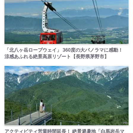
PR
「北八ヶ岳ロープウェイ」 360度の大パノラマに感動！
涼感あふれる絶景高原リゾート【長野県茅野市】
PR
アクティビティ営業時間延長！ 絶景避暑地「白馬岩岳マ