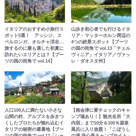
イタリアのおすすめ小旅行ス
山歩き初心者でも行けるイタ
ポット5選！ アッシジ、ス
リア・マッターホルン周辺の
ペルロンガ、オルチャ渓谷…
4つの絶景スポット【ブーツ
旅するのに最も適した初夏に
の国の街角で vol.13「チェル
訪れたいエリアとは？【ブー
ヴィニア」イタリア／ヴァッ
ツの国の街角で vol.14】
レ・ダオスタ州】
人口100人に満たない小さな
【南会津に要チェックのキャ
山間の村、アルプスを歩きつ
ンプ場あり！】観光名所「大
くしたプロたちが惚れ込むイ
内宿」まで10分＆100％源泉
タリアの秘密の避暑地【ブー
風呂に入り放題！「こぼうし
ツの国の街角で vol.12「シャ
の湯 洗心亭キャンプサイト」