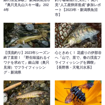
『奥只見丸山スキー場』 202
見“人工産卵床造成”参加レポ
4年
ート【2023年・新潟県魚沼
市】
【渓流釣り】2023年シーズン
心ときめく！ 花盛りの伊那谷
終了直前！ 「野生味溢れるイ
へ「山で、里で、春の渓流フ
ワナを求めて」銀山湖（奥只
ライフィッシングを満喫」
見湖）でフライフィッシン
【長野県・天竜川水系】
グ・新潟県