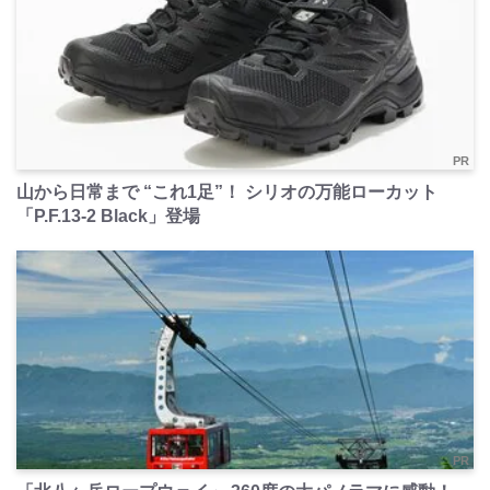
PR
山から日常まで “これ1足”！ シリオの万能ローカット
「P.F.13-2 Black」登場
PR