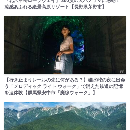
「北八ヶ岳ロープウェイ」 360度の大パノラマに感動！
涼感あふれる絶景高原リゾート【長野県茅野市】
PR
【行き止まりレールの先に何がある？】碓氷峠の夜に出会
う「メロディック ライト ウォーク」で消えた鉄道の記憶
を追体験【群馬県安中市「廃線ウォーク」】