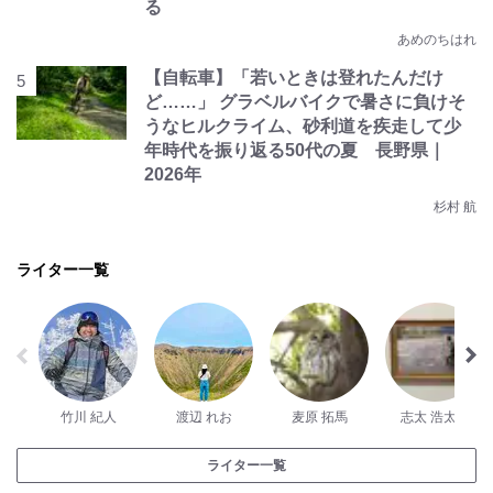
る
あめのちはれ
【自転車】「若いときは登れたんだけ
ど……」 グラベルバイクで暑さに負けそ
うなヒルクライム、砂利道を疾走して少
年時代を振り返る50代の夏 長野県｜
2026年
杉村 航
ライター一覧
竹川 紀人
渡辺 れお
麦原 拓馬
志太 浩太郎
ライター一覧