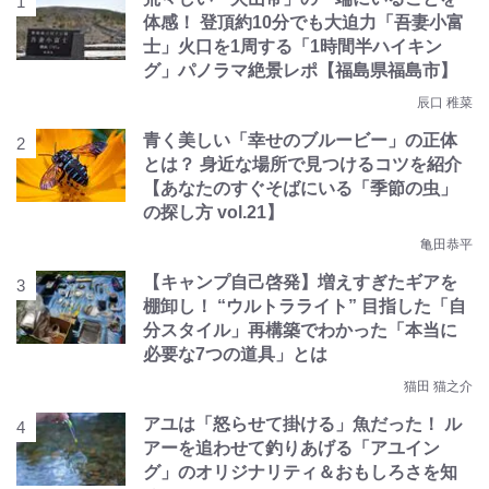
体感！ 登頂約10分でも大迫力「吾妻小富
士」火口を1周する「1時間半ハイキン
グ」パノラマ絶景レポ【福島県福島市】
辰口 稚菜
青く美しい「幸せのブルービー」の正体
とは？ 身近な場所で見つけるコツを紹介
【あなたのすぐそばにいる「季節の虫」
の探し方 vol.21】
亀田恭平
【キャンプ自己啓発】増えすぎたギアを
棚卸し！ “ウルトラライト” 目指した「自
分スタイル」再構築でわかった「本当に
必要な7つの道具」とは
猫田 猫之介
アユは「怒らせて掛ける」魚だった！ ル
アーを追わせて釣りあげる「アユイン
グ」のオリジナリティ＆おもしろさを知