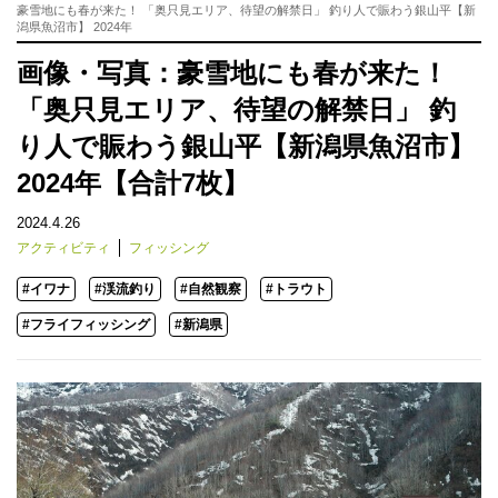
豪雪地にも春が来た！ 「奥只見エリア、待望の解禁日」 釣り人で賑わう銀山平【新
潟県魚沼市】 2024年
画像・写真：豪雪地にも春が来た！
「奥只見エリア、待望の解禁日」 釣
り人で賑わう銀山平【新潟県魚沼市】
2024年【合計7枚】
2024.4.26
アクティビティ
フィッシング
#イワナ
#渓流釣り
#自然観察
#トラウト
#フライフィッシング
#新潟県