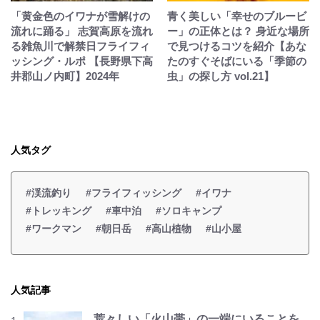
「黄金色のイワナが雪解けの
青く美しい「幸せのブルービ
流れに踊る」 志賀高原を流れ
ー」の正体とは？ 身近な場所
る雑魚川で解禁日フライフィ
で見つけるコツを紹介【あな
ッシング・ルポ 【長野県下高
たのすぐそばにいる「季節の
井郡山ノ内町】2024年
虫」の探し方 vol.21】
人気タグ
#渓流釣り
#フライフィッシング
#イワナ
#トレッキング
#車中泊
#ソロキャンプ
#ワークマン
#朝日岳
#高山植物
#山小屋
人気記事
荒々しい「火山帯」の一端にいることを