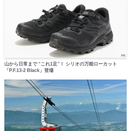
PR
山から日常まで “これ1足”！ シリオの万能ローカット
「P.F.13-2 Black」登場