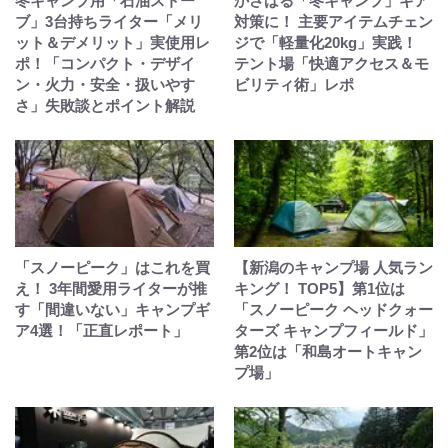
冬キャンプ用「石油ストー
かさばる「冬キャンプ」ギア
ブ」3台持ちライター「メリ
対策に！ 主要アイテムチェン
ット＆デメリット」実使用レ
ジで「軽量化20kg」実践！
ポ！「コンパクト・デザイ
テント場「快適アクセス＆モ
ン・火力・安全・扱いやす
ビリティ術」レポ
さ」失敗談とポイント解説
「スノーピーク」はこれを買
【新潟のキャンプ場 人気ラン
え！ 3年間愛用ライターが推
キング！ TOP5】第1位は
す「間違いない」キャンプギ
「スノーピーク ヘッドクォー
ア4選！「正直レポート」
ターズ キャンプフィールド」
第2位は「和島オートキャン
プ場」