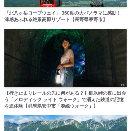
PR
「北八ヶ岳ロープウェイ」 360度の大パノラマに感動！
涼感あふれる絶景高原リゾート【長野県茅野市】
PR
【行き止まりレールの先に何がある？】碓氷峠の夜に出会
う「メロディック ライト ウォーク」で消えた鉄道の記憶
を追体験【群馬県安中市「廃線ウォーク」】