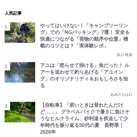
人気記事
やってはいけない！「キャンプツーリン
グ」での「NGパッキング」7選！ 安全＆
快適につながる「荷物の順序や位置」積
載のコツとは？「実体験レポ」
辰口 稚菜
アユは「怒らせて掛ける」魚だった！ ル
アーを追わせて釣りあげる「アユイン
グ」のオリジナリティ＆おもしろさを知
る
あめのちはれ
【自転車】「若いときは登れたんだけ
ど……」 グラベルバイクで暑さに負けそ
うなヒルクライム、砂利道を疾走して少
年時代を振り返る50代の夏 長野県｜
2026年