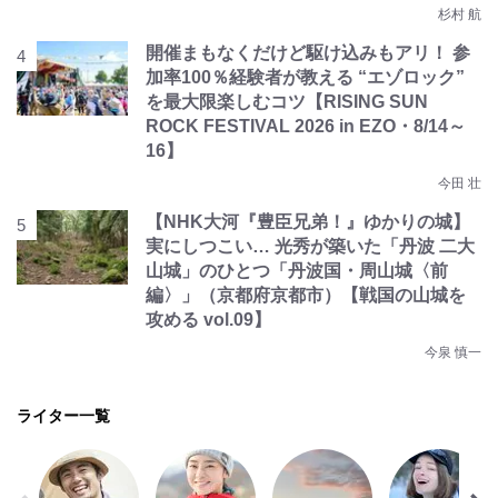
杉村 航
開催まもなくだけど駆け込みもアリ！ 参
加率100％経験者が教える “エゾロック”
を最大限楽しむコツ【RISING SUN
ROCK FESTIVAL 2026 in EZO・8/14～
16】
今田 壮
【NHK大河『豊臣兄弟！』ゆかりの城】
実にしつこい… 光秀が築いた「丹波 二大
山城」のひとつ「丹波国・周山城〈前
編〉」（京都府京都市）【戦国の山城を
攻める vol.09】
今泉 慎一
ライター一覧