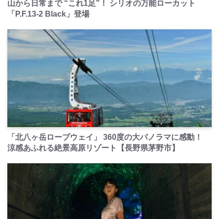
山から日常まで “これ1足”！ シリオの万能ローカット
「P.F.13-2 Black」登場
PR
「北八ヶ岳ロープウェイ」 360度の大パノラマに感動！
涼感あふれる絶景高原リゾート【長野県茅野市】