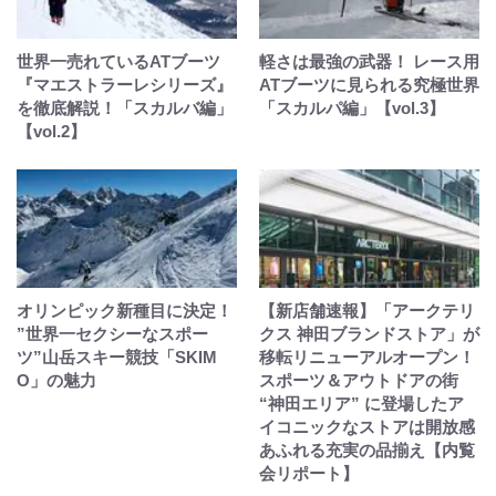
世界一売れているATブーツ
軽さは最強の武器！ レース用
『マエストラーレシリーズ』
ATブーツに見られる究極世界
を徹底解説！「スカルバ編」
「スカルパ編」【vol.3】
【vol.2】
オリンピック新種目に決定！
【新店舗速報】「アークテリ
”世界一セクシーなスポー
クス 神田ブランドストア」が
ツ”山岳スキー競技「SKIM
移転リニューアルオープン！
O」の魅力
スポーツ＆アウトドアの街
“神田エリア” に登場したア
イコニックなストアは開放感
あふれる充実の品揃え【内覧
会リポート】