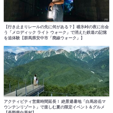
PR
【行き止まりレールの先に何がある？】碓氷峠の夜に出会
う「メロディック ライト ウォーク」で消えた鉄道の記憶
を追体験【群馬県安中市「廃線ウォーク」】
PR
アクティビティ営業時間延長！ 絶景避暑地「白馬岩岳マ
ウンテンリゾート」で楽しむ夏の限定イベント＆グルメ
【長野県白馬村】