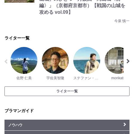
編〉」（京都府京都市）【戦国の山城を
攻める vol.09】
今泉 慎一
ライター一覧
佐野 仁美
宇佐美智隆
ステファン・ダントン
morikatu
ライター一覧
ブラマンガイド
ノウハウ