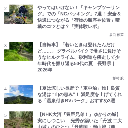
やってはいけない！「キャンプツーリン
グ」での「NGパッキング」7選！ 安全＆
快適につながる「荷物の順序や位置」積
載のコツとは？「実体験レポ」
辰口 稚菜
【自転車】「若いときは登れたんだけ
ど……」 グラベルバイクで暑さに負けそ
うなヒルクライム、砂利道を疾走して少
年時代を振り返る50代の夏 長野県｜
2026年
杉村 航
【夏は涼しい長野で「車中泊」旅】良質
な湯は “山の恵み”！ 満足度を上げてくれ
る「温泉付きRVパーク」おすすめ3選
【NHK大河『豊臣兄弟！』ゆかりの城】
実にしつこい… 光秀が築いた「丹波 二大
山城」のひとつ「丹波国・周山城〈前