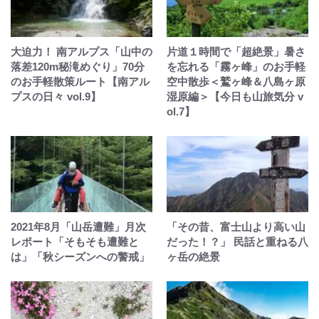
大迫力！ 南アルプス「山中の
片道１時間で「超絶景」暑さ
落差120m秘滝めぐり」70分
を忘れる「霧ヶ峰」のお手軽
のお手軽散策ルート【南アル
空中散歩＜鷲ヶ峰＆八島ヶ原
プスの日々 vol.9】
湿原編＞【今日も山旅気分 v
ol.7】
2021年8月「山岳遭難」月次
「その昔、富士山より高い山
レポート「そもそも遭難と
だった！？」 民話と重ねる八
は」「秋シーズンへの警戒」
ヶ岳の絶景