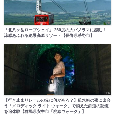
PR
「北八ヶ岳ロープウェイ」 360度の大パノラマに感動！
涼感あふれる絶景高原リゾート【長野県茅野市】
PR
【行き止まりレールの先に何がある？】碓氷峠の夜に出会
う「メロディック ライト ウォーク」で消えた鉄道の記憶
を追体験【群馬県安中市「廃線ウォーク」】