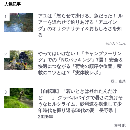
人気記事
アユは「怒らせて掛ける」魚だった！ ル
アーを追わせて釣りあげる「アユイン
グ」のオリジナリティ＆おもしろさを知
る
あめのちはれ
やってはいけない！「キャンプツーリン
グ」での「NGパッキング」7選！ 安全＆
快適につながる「荷物の順序や位置」積
載のコツとは？「実体験レポ」
辰口 稚菜
【自転車】「若いときは登れたんだけ
ど……」 グラベルバイクで暑さに負けそ
うなヒルクライム、砂利道を疾走して少
年時代を振り返る50代の夏 長野県｜
2026年
杉村 航