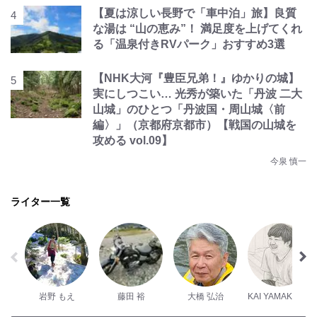
【夏は涼しい長野で「車中泊」旅】良質
な湯は “山の恵み”！ 満足度を上げてくれ
る「温泉付きRVパーク」おすすめ3選
【NHK大河『豊臣兄弟！』ゆかりの城】
実にしつこい… 光秀が築いた「丹波 二大
山城」のひとつ「丹波国・周山城〈前
編〉」（京都府京都市）【戦国の山城を
攻める vol.09】
今泉 慎一
ライター一覧
岩野 もえ
藤田 裕
大橋 弘治
KAI YAMAKAWA