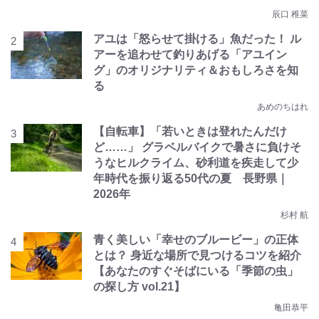
辰口 稚菜
アユは「怒らせて掛ける」魚だった！ ル
アーを追わせて釣りあげる「アユイン
グ」のオリジナリティ＆おもしろさを知
る
あめのちはれ
【自転車】「若いときは登れたんだけ
ど……」 グラベルバイクで暑さに負けそ
うなヒルクライム、砂利道を疾走して少
年時代を振り返る50代の夏 長野県｜
2026年
杉村 航
青く美しい「幸せのブルービー」の正体
とは？ 身近な場所で見つけるコツを紹介
【あなたのすぐそばにいる「季節の虫」
の探し方 vol.21】
亀田恭平