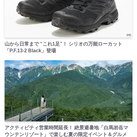
PR
山から日常まで “これ1足”！ シリオの万能ローカット
「P.F.13-2 Black」登場
PR
アクティビティ営業時間延長！ 絶景避暑地「白馬岩岳マ
ウンテンリゾート」で楽しむ夏の限定イベント＆グルメ