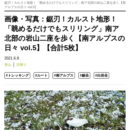
鋸刃！カルスト地形！「眺めるだけでもスリリング」南ア北部の岩山二座を歩く【南
アルプスの日々 vol.5】
画像・写真：鋸刃！カルスト地形！
「眺めるだけでもスリリング」南ア
北部の岩山二座を歩く【南アルプスの
日々 vol.5】【合計5枚】
2021.6.8
登山
日帰り
#トレッキング
#ルート
#南アルプス
#鋸岳
#白岩岳