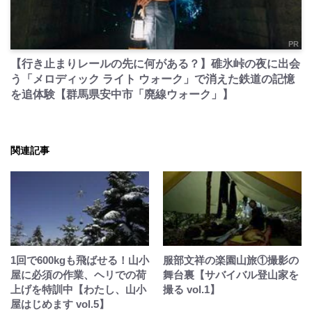
PR
【行き止まりレールの先に何がある？】碓氷峠の夜に出会
う「メロディック ライト ウォーク」で消えた鉄道の記憶
を追体験【群馬県安中市「廃線ウォーク」】
関連記事
1回で600kgも飛ばせる！山小
服部文祥の楽園山旅①撮影の
屋に必須の作業、ヘリでの荷
舞台裏【サバイバル登山家を
上げを特訓中【わたし、山小
撮る vol.1】
屋はじめます vol.5】