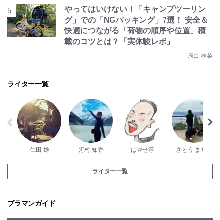
やってはいけない！「キャンプツーリン
グ」での「NGパッキング」7選！ 安全＆
快適につながる「荷物の順序や位置」積
載のコツとは？「実体験レポ」
辰口 稚菜
ライター一覧
仁田 雄
河村 知香
はやせ淳
さとう まちこ
ライター一覧
ブラマンガイド