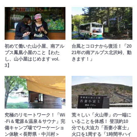
初めて働いた山小屋、南アル
台風とコロナから復活！「20
プス鳳凰小屋のこと【わた
21年の南アルプス北沢峠、動
し、山小屋はじめます vol.
きます！」
3】
究極のリモートワーク！「Wi
荒々しい「火山帯」の一端に
-Fi＆電源＆温泉＆サウナ」完
いることを体感！ 登頂約10
備キャンプ場でワーケーショ
分でも大迫力「吾妻小富士」
ン体験＜長野県・中川村＞
火口を1周する「1時間半ハイ